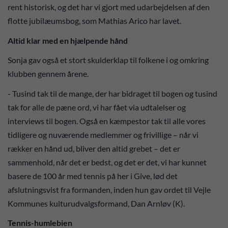
rent historisk, og det har vi gjort med udarbejdelsen af den
flotte jubilæumsbog, som Mathias Arico har lavet.
Altid klar med en hjælpende hånd
Sonja gav også et stort skulderklap til folkene i og omkring
klubben gennem årene.
- Tusind tak til de mange, der har bidraget til bogen og tusind
tak for alle de pæne ord, vi har fået via udtalelser og
interviews til bogen. Også en kæmpestor tak til alle vores
tidligere og nuværende medlemmer og frivillige – når vi
rækker en hånd ud, bliver den altid grebet – det er
sammenhold, når det er bedst, og det er det, vi har kunnet
basere de 100 år med tennis på her i Give, lød det
afslutningsvist fra formanden, inden hun gav ordet til Vejle
Kommunes kulturudvalgsformand, Dan Arnløv (K).
Tennis-humlebien