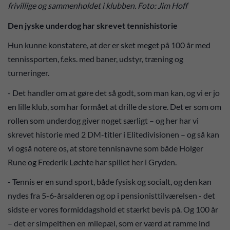
frivillige og sammenholdet i klubben. Foto: Jim Hoff
Den jyske underdog har skrevet tennishistorie
Hun kunne konstatere, at der er sket meget på 100 år med
tennissporten, f.eks. med baner, udstyr, træning og
turneringer.
- Det handler om at gøre det så godt, som man kan, og vi er jo
en lille klub, som har formået at drille de store. Det er som om
rollen som underdog giver noget særligt – og her har vi
skrevet historie med 2 DM-titler i Elitedivisionen – og så kan
vi også notere os, at store tennisnavne som både Holger
Rune og Frederik Løchte har spillet her i Gryden.
- Tennis er en sund sport, både fysisk og socialt, og den kan
nydes fra 5-6-årsalderen og op i pensionisttilværelsen - det
sidste er vores formiddagshold et stærkt bevis på. Og 100 år
– det er simpelthen en milepæl, som er værd at ramme ind