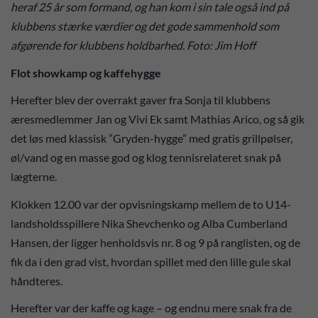
heraf 25 år som formand, og han kom i sin tale også ind på
klubbens stærke værdier og det gode sammenhold som
afgørende for klubbens holdbarhed. Foto: Jim Hoff
Flot showkamp og kaffehygge
Herefter blev der overrakt gaver fra Sonja til klubbens
æresmedlemmer Jan og Vivi Ek samt Mathias Arico, og så gik
det løs med klassisk ”Gryden-hygge” med gratis grillpølser,
øl/vand og en masse god og klog tennisrelateret snak på
lægterne.
Klokken 12.00 var der opvisningskamp mellem de to U14-
landsholdsspillere Nika Shevchenko og Alba Cumberland
Hansen, der ligger henholdsvis nr. 8 og 9 på ranglisten, og de
fik da i den grad vist, hvordan spillet med den lille gule skal
håndteres.
Herefter var der kaffe og kage – og endnu mere snak fra de