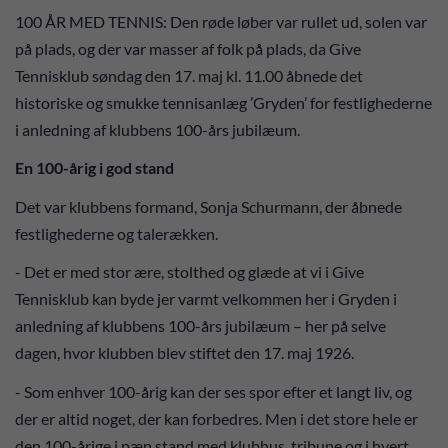
100 ÅR MED TENNIS: Den røde løber var rullet ud, solen var
på plads, og der var masser af folk på plads, da Give
Tennisklub søndag den 17. maj kl. 11.00 åbnede det
historiske og smukke tennisanlæg ’Gryden’ for festlighederne
i anledning af klubbens 100-års jubilæum.
En 100-årig i god stand
Det var klubbens formand, Sonja Schurmann, der åbnede
festlighederne og talerækken.
- Det er med stor ære, stolthed og glæde at vi i Give
Tennisklub kan byde jer varmt velkommen her i Gryden i
anledning af klubbens 100-års jubilæum – her på selve
dagen, hvor klubben blev stiftet den 17. maj 1926.
- Som enhver 100-årig kan der ses spor efter et langt liv, og
der er altid noget, der kan forbedres. Men i det store hele er
den 100-årige i pæn stand med klubhus, tribune og i hvert