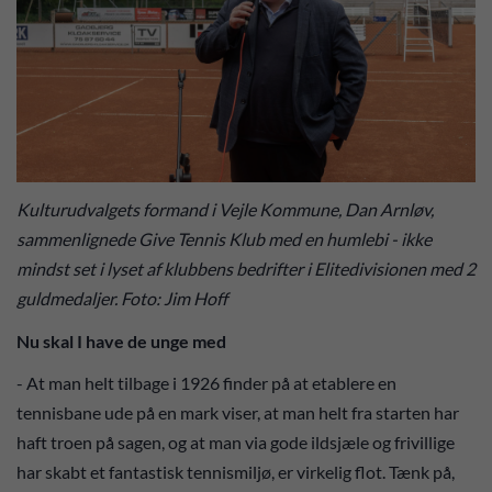
Kulturudvalgets formand i Vejle Kommune, Dan Arnløv,
sammenlignede Give Tennis Klub med en humlebi - ikke
mindst set i lyset af klubbens bedrifter i Elitedivisionen med 2
guldmedaljer. Foto: Jim Hoff
Nu skal I have de unge med
- At man helt tilbage i 1926 finder på at etablere en
tennisbane ude på en mark viser, at man helt fra starten har
haft troen på sagen, og at man via gode ildsjæle og frivillige
har skabt et fantastisk tennismiljø, er virkelig flot. Tænk på,