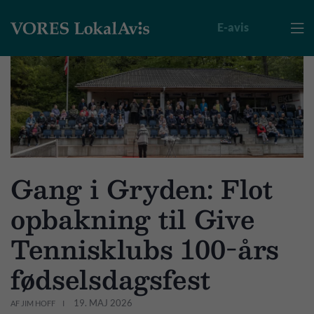
E-avis

Gang i Gryden: Flot
opbakning til Give
Tennisklubs 100-års
fødselsdagsfest
19. MAJ 2026
AF JIM HOFF