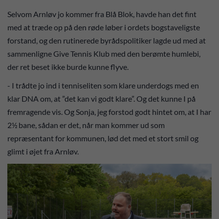
Selvom Arnløv jo kommer fra Blå Blok, havde han det fint
med at træde op på den røde løber i ordets bogstaveligste
forstand, og den rutinerede byrådspolitiker lagde ud med at
sammenligne Give Tennis Klub med den berømte humlebi,
der ret beset ikke burde kunne flyve.
- I trådte jo ind i tenniseliten som klare underdogs med en
klar DNA om, at ”det kan vi godt klare”. Og det kunne I på
fremragende vis. Og Sonja, jeg forstod godt hintet om, at I har
2½ bane, sådan er det, når man kommer ud som
repræsentant for kommunen, lød det med et stort smil og
glimt i øjet fra Arnløv.