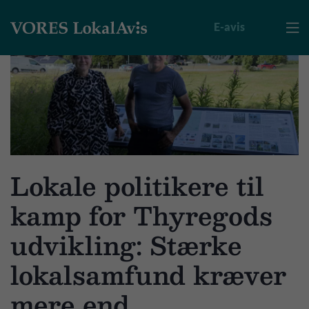
E-avis

Lokale politikere til
kamp for Thyregods
udvikling: Stærke
lokalsamfund kræver
mere end