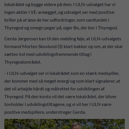
lokalrådet og bygge videre på dem. I ULN-udvalget har vi
ingen aktier i VE-anlægget, og udvalget ser med positive
briller på at løse de her udfordringer, som samfundet i
Thyregod og omegn peger på, siger Bo, der bor i Thyregod.
Gerda Jørgensen kan til den melding føje, at ULN-udvalgets
formand Morten Skovlund (S) klart bakker op om, at der skal
sættes ind med udviklingsfremmende tiltag i
Thyregodområdet.
- I ULN-udvalget ser vi lokalrådet som en stærk medspiller,
der kommer med så meget energi og som klart signalerer, at
det vil arbejde hårdt og målrettet for udviklingen af
Thyregod. På den konto vil det være lokalrådet, der bliver
tovholder i udviklingstiltagene, og vi vil her i ULN være
positive medspillere, understreger Gerda.