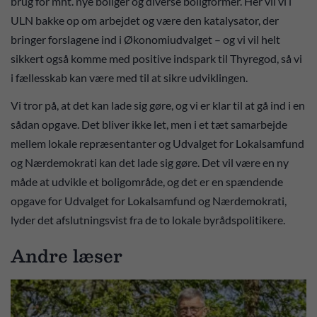
brug for mht. nye boliger og diverse boligformer. Her vil vi i
ULN bakke op om arbejdet og være den katalysator, der
bringer forslagene ind i Økonomiudvalget – og vi vil helt
sikkert også komme med positive indspark til Thyregod, så vi
i fællesskab kan være med til at sikre udviklingen.
Vi tror på, at det kan lade sig gøre, og vi er klar til at gå ind i en
sådan opgave. Det bliver ikke let, men i et tæt samarbejde
mellem lokale repræsentanter og Udvalget for Lokalsamfund
og Nærdemokrati kan det lade sig gøre. Det vil være en ny
måde at udvikle et boligområde, og det er en spændende
opgave for Udvalget for Lokalsamfund og Nærdemokrati,
lyder det afslutningsvist fra de to lokale byrådspolitikere.
Andre læser