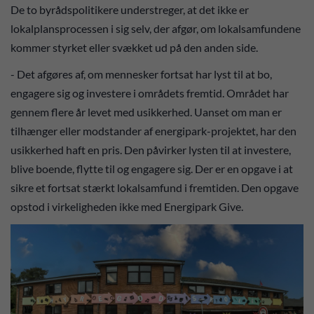
De to byrådspolitikere understreger, at det ikke er
lokalplansprocessen i sig selv, der afgør, om lokalsamfundene
kommer styrket eller svækket ud på den anden side.
- Det afgøres af, om mennesker fortsat har lyst til at bo,
engagere sig og investere i områdets fremtid. Området har
gennem flere år levet med usikkerhed. Uanset om man er
tilhænger eller modstander af energipark-projektet, har den
usikkerhed haft en pris. Den påvirker lysten til at investere,
blive boende, flytte til og engagere sig. Der er en opgave i at
sikre et fortsat stærkt lokalsamfund i fremtiden. Den opgave
opstod i virkeligheden ikke med Energipark Give.