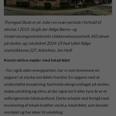
Thyregod Skole er pt. inde i en svær periode i forhold til
elevtal. I 2015-16 gik der ifølge Børne- og
Undervisningsministeriets Uddannelses­statistik 342 elever
på skolen, og i skoleåret 2024-25 hed tallet ifølge
statistikkerne 227. Arkivfoto: Jim Hoff
Konstruktive møder med lokalrådet
- For, også uden energiparken, har vi som kommune en
opgave i at styrke områdets fremtid. En opgave med at
understøtte bosætning, fastholde elevgrundlaget på skolen,
skabe udvikling og sikre, at der også om ti eller tyve år er et
velfungerende lokalsamfund. Dette arbejde skal foregå med
involvering af lokale kræfter via bl.a. lokalrådet, som kender
området og har ideer til udvikling.