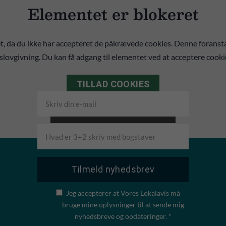
Elementet er blokeret
, da du ikke har accepteret de påkrævede cookies. Denne foransta
lovgivning. Du kan få adgang til elementet ved at acceptere cooki
TILLAD COOKIES
LÆS MERE OM COOKIES
Jeg accepterer at Vores Lokalavis må
bruge mine oplysninger til at sende mig
nyhedsbreve og opdateringer. *