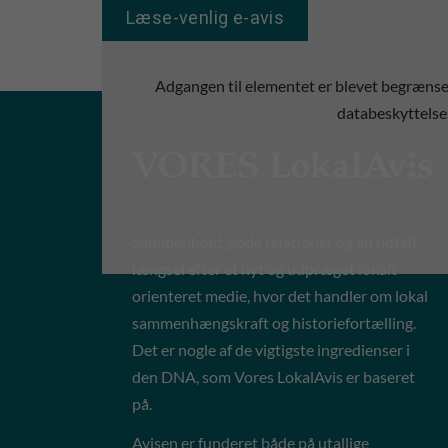
Læse-venlig e-avis
Adgangen til elementet er blevet begrænset
databeskyttelses
Sammenhold, gode relationer og en udtalt
længsel efter et nyt og udpræget lokalt
orienteret medie, hvor det handler om lokal
sammenhængskraft og historiefortælling.
Det er nogle af de vigtigste ingredienser i
den DNA, som Vores LokalAvis er baseret
på.
Avisen er funderet både på utallige