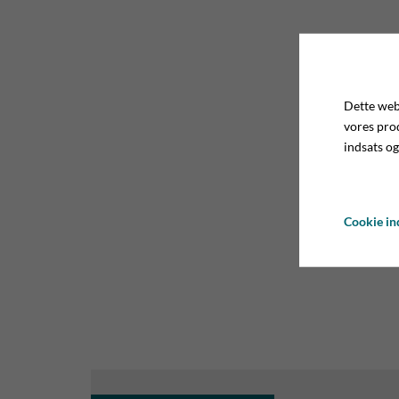
Dette webs
vores pro
indsats og
Cookie ind