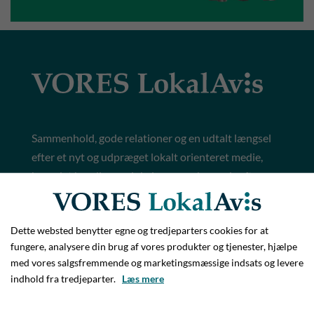
Sammenhold, gode relationer og en udtalt længsel
efter et nyt og udpræget lokalt orienteret medie,
hvor det handler om lokal sammenhængskraft og
historiefortælling. Det er nogle af de vigtigste
ingredienser i den DNA, som Vores LokalAvis er
Dette websted benytter egne og tredjeparters cookies for at
baseret på.
fungere, analysere din brug af vores produkter og tjenester, hjælpe
Avisen er funderet både på utallige opfordringer fra
med vores salgsfremmende og marketingsmæssige indsats og levere
borgerne i området, samt en stor lyst hos de to
indhold fra tredjeparter.
Læs mere
iværksættere, Søren Grunnet og Jim Hoff, der står