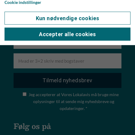
bag avisen, til at skabe et nyt stærkt lokalt medie,
Cookie indstillinger
der møder borgerne i øjenhøjde og med respekt for
den egn og de mennesker, vi lever på.
Kun nødvendige cookies
Accepter alle cookies
Jeg accepterer at Vores Lokalavis må bruge mine
oplysninger til at sende mig nyhedsbreve og
opdateringer. *
Følg os på