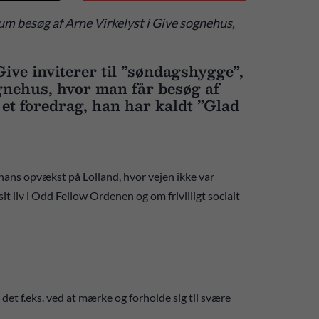
m besøg af Arne Virkelyst i Give sognehus,
ve inviterer til ”søndagshygge”,
ognehus, hvor man får besøg af
 et foredrag, han har kaldt ”Glad
hans opvækst på Lolland, hvor vejen ikke var
t liv i Odd Fellow Ordenen og om frivilligt socialt
er det f.eks. ved at mærke og forholde sig til svære