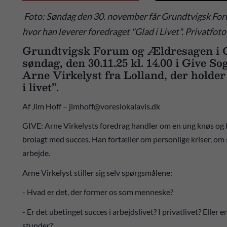
Foto: Søndag den 30. november får Grundtvigsk Foru
hvor han leverer foredraget "Glad i Livet". Privatfoto
Grundtvigsk Forum og Ældresagen i Gi
søndag, den 30.11.25 kl. 14.00 i Give S
Arne Virkelyst fra Lolland, der holder
i livet”.
Af Jim Hoff – jimhoff@voreslokalavis.dk
GIVE: Arne Virkelysts foredrag handler om en ung knøs og 
brolagt med succes. Han fortæller om personlige kriser, om si
arbejde.
Arne Virkelyst stiller sig selv spørgsmålene:
- Hvad er det, der former os som menneske?
- Er det ubetinget succes i arbejdslivet? I privatlivet? Eller 
stunder?