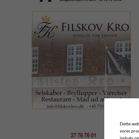
Dette webs
vores pro
indsats og