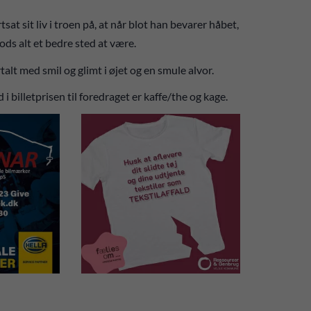
at sit liv i troen på, at når blot han bevarer håbet,
ods alt et bedre sted at være.
talt med smil og glimt i øjet og en smule alvor.
i billetprisen til foredraget er kaffe/the og kage.