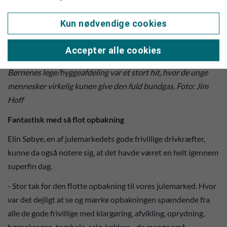
Kun nødvendige cookies
Accepter alle cookies
Børnenes lege/hyggeafdeling var et stort hit, hvor de unge
mennesker virkelig kunen give den fuld bundgas. Foto: Jim
Hoff
Fantastisk med så flot opbakning
Elin Søbye, en af julemarkedets gode frivillige drivkræfter,
kunne da også notere sig, at det havde været en helt igennem
superfin dag.
- Stor tak for den flotte opbakning til vores julemarked. Hvor
var det dejligt at se og mærke opbakningen spændende fra
alle de gode frivillige med klargøring, afvikling, oprydning,
børnekrogen, tombola, salg, køkken - de mange små