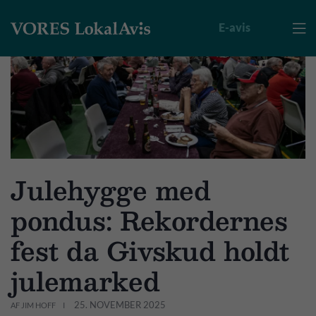
E-avis

Julehygge med
pondus: Rekordernes
fest da Givskud holdt
julemarked
25. NOVEMBER 2025
AF JIM HOFF