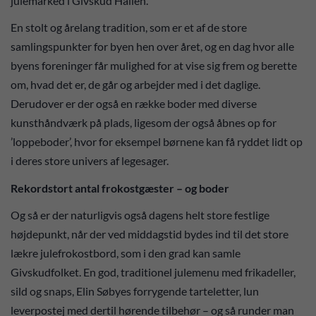
julemarked i Givskud Hallen.
En stolt og årelang tradition, som er et af de store
samlingspunkter for byen hen over året, og en dag hvor alle
byens foreninger får mulighed for at vise sig frem og berette
om, hvad det er, de går og arbejder med i det daglige.
Derudover er der også en række boder med diverse
kunsthåndværk på plads, ligesom der også åbnes op for
’loppeboder’, hvor for eksempel børnene kan få ryddet lidt op
i deres store univers af legesager.
Rekordstort antal frokostgæster – og boder
Og så er der naturligvis også dagens helt store festlige
højdepunkt, når der ved middagstid bydes ind til det store
lækre julefrokostbord, som i den grad kan samle
Givskudfolket. En god, traditionel julemenu med frikadeller,
sild og snaps, Elin Søbyes forrygende tarteletter, lun
leverpostej med dertil hørende tilbehør – og så runder man