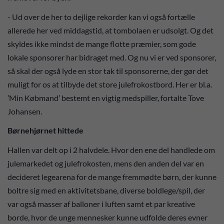
- Ud over de her to dejlige rekorder kan vi også fortælle
allerede her ved middagstid, at tombolaen er udsolgt. Og det
skyldes ikke mindst de mange flotte præmier, som gode
lokale sponsorer har bidraget med. Og nu vi er ved sponsorer,
så skal der også lyde en stor tak til sponsorerne, der gør det
muligt for os at tilbyde det store julefrokostbord. Her er bl.a.
’Min Købmand’ bestemt en vigtig medspiller, fortalte Tove
Johansen.
Børnehjørnet hittede
Hallen var delt op i 2 halvdele. Hvor den ene del handlede om
julemarkedet og julefrokosten, mens den anden del var en
decideret legearena for de mange fremmødte børn, der kunne
boltre sig med en aktivitetsbane, diverse boldlege/spil, der
var også masser af balloner i luften samt et par kreative
borde, hvor de unge mennesker kunne udfolde deres evner