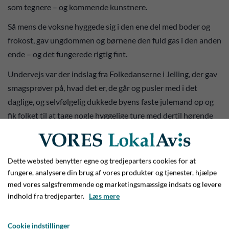
som tegnere – og kommende kunstnere.
Så mens de voksne hyggede sig i den ene del med boder og
frokost, gav ungdommen og børnene den fuld gas i den anden
ende – og det fungerede rigtig fint.
Undervejs var der indslag fra Folkedanserne i Jelling, der gav
smagsprøver på, hvad det er, de går og pusler med i det
daglige, og selvfølgelig dukkede byens faste julemand op og
fik folket til at tage nogle hyggelige ture med dertil hørende
juleklassikere rundt om det store juletræ nede i hallens
legeafdeling.
Dette websted benytter egne og tredjeparters cookies for at
fungere, analysere din brug af vores produkter og tjenester, hjælpe
med vores salgsfremmende og marketingsmæssige indsats og levere
indhold fra tredjeparter.
Læs mere
Cookie indstillinger