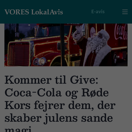
E-avis

Kommer til Give:
Coca-Cola og Røde
Kors fejrer dem, der
skaber julens sande
magi