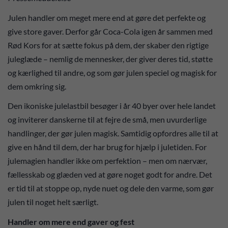
Julen handler om meget mere end at gøre det perfekte og
give store gaver. Derfor går Coca-Cola igen år sammen med
Rød Kors for at sætte fokus på dem, der skaber den rigtige
juleglæde – nemlig de mennesker, der giver deres tid, støtte
og kærlighed til andre, og som gør julen speciel og magisk for
dem omkring sig.
Den ikoniske julelastbil besøger i år 40 byer over hele landet
og inviterer danskerne til at fejre de små, men uvurderlige
handlinger, der gør julen magisk. Samtidig opfordres alle til at
give en hånd til dem, der har brug for hjælp i juletiden. For
julemagien handler ikke om perfektion – men om nærvær,
fællesskab og glæden ved at gøre noget godt for andre. Det
er tid til at stoppe op, nyde nuet og dele den varme, som gør
julen til noget helt særligt.
Handler om mere end gaver og fest