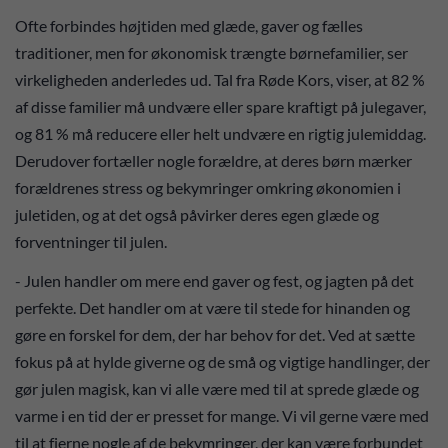
Ofte forbindes højtiden med glæde, gaver og fælles
traditioner, men for økonomisk trængte børnefamilier, ser
virkeligheden anderledes ud. Tal fra Røde Kors, viser, at 82 %
af disse familier må undvære eller spare kraftigt på julegaver,
og 81 % må reducere eller helt undvære en rigtig julemiddag.
Derudover fortæller nogle forældre, at deres børn mærker
forældrenes stress og bekymringer omkring økonomien i
juletiden, og at det også påvirker deres egen glæde og
forventninger til julen.
- Julen handler om mere end gaver og fest, og jagten på det
perfekte. Det handler om at være til stede for hinanden og
gøre en forskel for dem, der har behov for det. Ved at sætte
fokus på at hylde giverne og de små og vigtige handlinger, der
gør julen magisk, kan vi alle være med til at sprede glæde og
varme i en tid der er presset for mange. Vi vil gerne være med
til at fjerne nogle af de bekymringer, der kan være forbundet