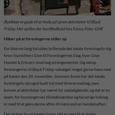
Butikker er gode til at finde på sjove aktiviteter til Black
Friday. Her spilles der bordfodbold hos Fancy. Foto: GHE
Håber på at foreningerne stiller op
For ikke ret lang tid siden brillerede det lokale foreningsliv big
time i bymidten i Give til Foreningernes Dag, hvor Give
Handel & Erhverv stod bag arrangementet. Og netop
foreningerne vil Black Friday-udvalget meget gerne have med
på banen den 24. november. Gennem årene har det lokale
foreningsliv da også budt ind med diverse indslag, men
kurven af aktiviteter har været for nedadgående, og det er en
skam, for foreningernes tilstedeværelse og farverige indslag
er med til at gøre denne aften til mere end en handelsaften.
Det skaber liv og hygge i byen, det er med til at skabe