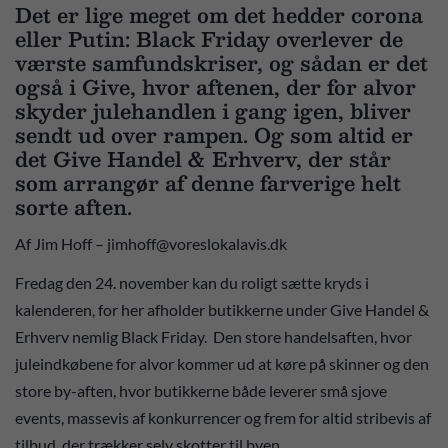
Det er lige meget om det hedder corona
eller Putin: Black Friday overlever de
værste samfundskriser, og sådan er det
også i Give, hvor aftenen, der for alvor
skyder julehandlen i gang igen, bliver
sendt ud over rampen. Og som altid er
det Give Handel & Erhverv, der står
som arrangør af denne farverige helt
sorte aften.
Af Jim Hoff – jimhoff@voreslokalavis.dk
Fredag den 24. november kan du roligt sætte kryds i
kalenderen, for her afholder butikkerne under Give Handel &
Erhverv nemlig Black Friday. Den store handelsaften, hvor
juleindkøbene for alvor kommer ud at køre på skinner og den
store by-aften, hvor butikkerne både leverer små sjove
events, massevis af konkurrencer og frem for altid stribevis af
tilbud, der trækker selv skotter til byen.