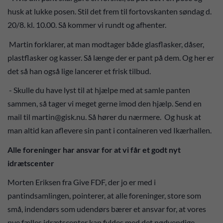
husk at lukke posen. Stil det frem til fortovskanten søndag d.
20/8. kl. 10.00. Så kommer vi rundt og afhenter.
Martin forklarer, at man modtager både glasflasker, dåser,
plastflasker og kasser. Så længe der er pant på dem. Og her er
det så han også lige lancerer et frisk tilbud.
- Skulle du have lyst til at hjælpe med at samle panten
sammen, så tager vi meget gerne imod den hjælp. Send en
mail til martin@gisk.nu. Så hører du nærmere. Og husk at
man altid kan aflevere sin pant i containeren ved Ikærhallen.
Alle foreninger har ansvar for at vi får et godt nyt
idrætscenter
Morten Eriksen fra Give FDF, der jo er med i
pantindsamlingen, pointerer, at alle foreninger, store som
små, indendørs som udendørs bærer et ansvar for, at vores
nye fælles idrætscenter kan fyldes med det nødvendige