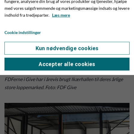
fungere, analysere din brug af vores produkter og tjenester, hjælpe
med vores salgsfremmende og marketingsmæssige indsats og levere
indhold fra tredjeparter.
Læs mere
Cookie indstillinger
Kun nødvendige cookies
Accepter alle cookies
FDFerne i Give har i årevis brugt Ikærhallen til deres årlige
store loppemarked. Foto: FDF Give