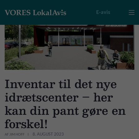
E-avis

Inventar til det nye
idrætscenter – her
kan din pant gøre en
forskel!
8. AUGUST 2023
AF JIM HOFF