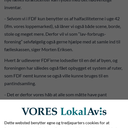
inventar.
- Selvom vi i FDF kun benytter os af halfaciliteterne i uge 42
(ifm. vores loppemarked), så låner vi også både scene, borde,
stole og meget mere. Derfor vil vi som “lav-forbrugs-
forening” selvfølgelig også gerne hjælpe med at samle ind til
fælleskassen, siger Morten Eriksen.
Hvert år udleverer FDF’erne lodsedler til en del af byen, og
foreningen har således også fået opbygget et system af ruter,
som FDF nemt kunne se også ville kunne bruges til en
pantindsamling.
- Det er derfor vores håb at alle som måtte have pant
liggende vil stille det ud til fortovskanten, for på den måde at
støtte. Det bliver næsten ikke nemmere, konstaterer Eriksen.
Dette websted benytter egne og tredjeparters cookies for at