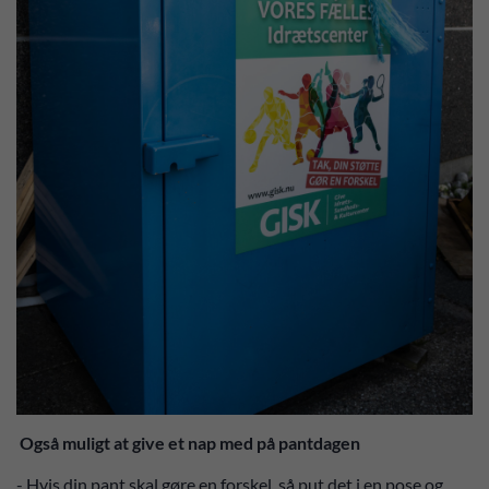
Også muligt at give et nap med på pantdagen
- Hvis din pant skal gøre en forskel, så put det i en pose og