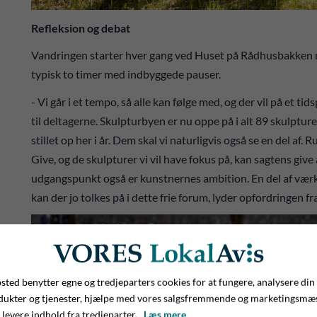
Refleksion og debat
Vandringen starter hver gang ved Huset på Rådhusbakken m
typisk to timer med indbyggede pauser.
- Vi går i et tempo, så alle kan følge med, og der vil på et ti
til deltagerne. Skulpturbyen er nu oppe på i alt 89 skulptu
stillet op her i år. Dem skal vi naturligvis også se en del af.
Give, og de skulpturer vi vil have fokus på, kan sagtens give
udgangspunkt også er kunstnernes ambition. En del af vær
kan der jo tolkes på i dette frie forum, lyder opfordringen fr
ted benytter egne og tredjeparters cookies for at fungere, analysere din
dukter og tjenester, hjælpe med vores salgsfremmende og marketingsmæ
 levere indhold fra tredjeparter.
Læs mere