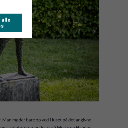
 alle
es
ger. Man møder bare op ved Huset på det angivne
le om skulpturerne, er det også Mette og Hannes