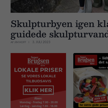
Skulpturbyen igen kl
guidede skulpturvand
3. JULI 2023
AF JIM HOFF