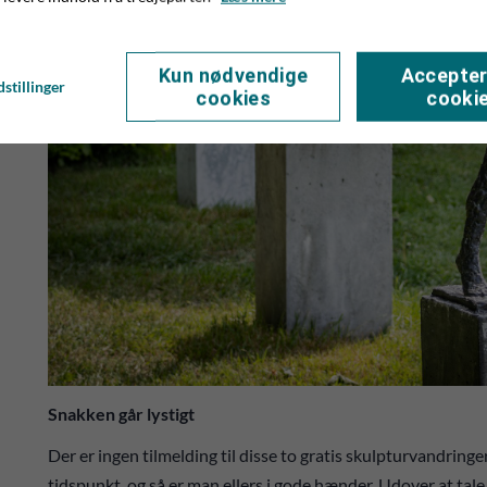
Kun nødvendige
Accepter
stillinger
cookies
cooki
Snakken går lystigt
Der er ingen tilmelding til disse to gratis skulpturvandrin
tidspunkt, og så er man ellers i gode hænder. Udover at ta