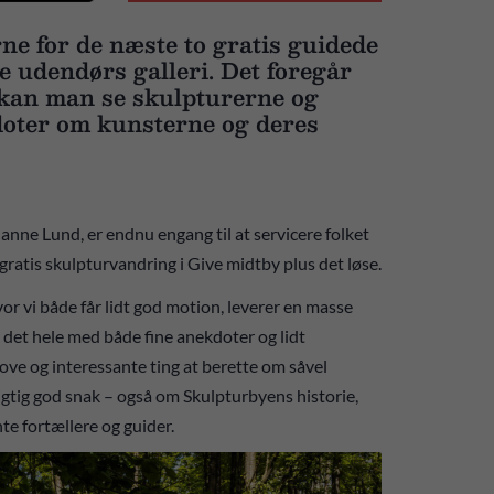
ne for de næste to gratis guidede
 udendørs galleri. Det foregår
r kan man se skulpturerne og
doter om kunsterne og deres
ne Lund, er endnu engang til at servicere folket
å gratis skulpturvandring i Give midtby plus det løse.
hvor vi både får lidt god motion, leverer en masse
det hele med både fine anekdoter og lidt
jove og interessante ting at berette om såvel
rigtig god snak – også om Skulpturbyens historie,
e fortællere og guider.