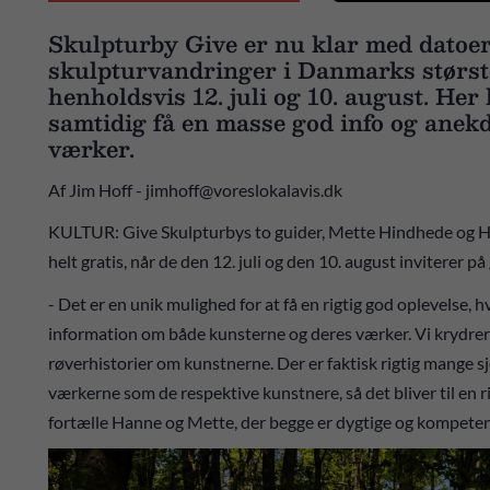
Skulpturby Give er nu klar med datoer
skulpturvandringer i Danmarks største
henholdsvis 12. juli og 10. august. He
samtidig få en masse god info og anek
værker.
Af Jim Hoff - jimhoff@voreslokalavis.dk
KULTUR: Give Skulpturbys to guider, Mette Hindhede og Han
helt gratis, når de den 12. juli og den 10. august inviterer p
- Det er en unik mulighed for at få en rigtig god oplevelse, 
information om både kunsterne og deres værker. Vi krydrer 
røverhistorier om kunstnerne. Der er faktisk rigtig mange s
værkerne som de respektive kunstnere, så det bliver til en 
fortælle Hanne og Mette, der begge er dygtige og kompetent