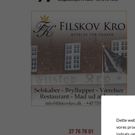
Dette webs
vores pro
indsats og