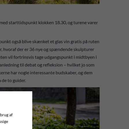
ed starttidspunkt klokken 18.30, og turene varer
dspunkt også blive skænket et glas vin gratis på ruten
rer, hvoraf der er 36 nye og spændende skulpturer
 Ruten vil fortrinsvis tage udgangspunkt i midtbyen i
 anledning til debat og refleksion – hvilket jo som
kerne har nogle interessante budskaber, og dem
a de to guider.
 brug af
ssige