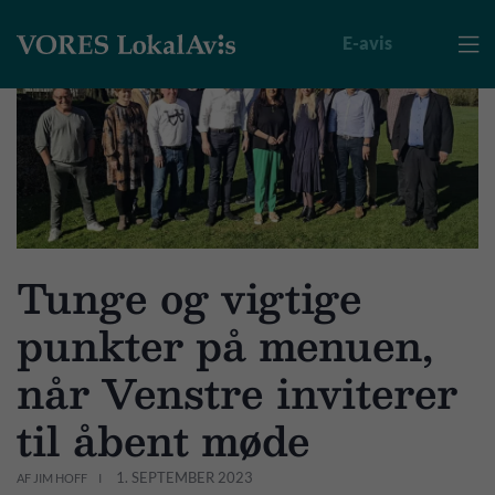
E-avis

Tunge og vigtige
punkter på menuen,
når Venstre inviterer
til åbent møde
1. SEPTEMBER 2023
AF JIM HOFF