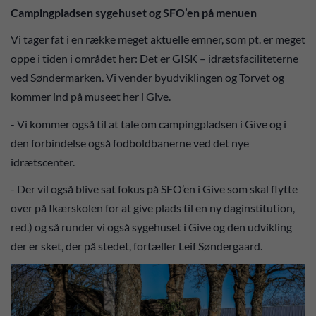
Campingpladsen sygehuset og SFO’en på menuen
Vi tager fat i en række meget aktuelle emner, som pt. er meget
oppe i tiden i området her: Det er GISK – idrætsfaciliteterne
ved Søndermarken. Vi vender byudviklingen og Torvet og
kommer ind på museet her i Give.
- Vi kommer også til at tale om campingpladsen i Give og i
den forbindelse også fodboldbanerne ved det nye
idrætscenter.
- Der vil også blive sat fokus på SFO’en i Give som skal flytte
over på Ikærskolen for at give plads til en ny daginstitution,
red.) og så runder vi også sygehuset i Give og den udvikling
der er sket, der på stedet, fortæller Leif Søndergaard.