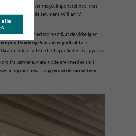
Brugsen. William S. var meget imponeret over den
lotteste, han havde set, mens William V.
 alle
es
n på hinanden med store smil, at de virkelig er
flere pointerede også, at det er godt, at Lars
kran, der kan løfte en højt op, når der skal pyntes.
ne ord fra børnene, mens uddeleren med et smil
have far og mor med i Brugsen, så de kan se, hvor