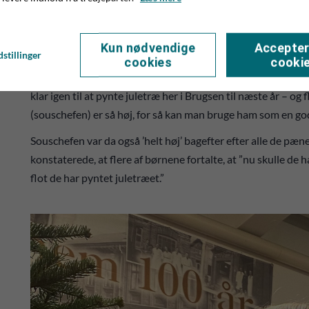
rigtig sjovt, fordi det var hende, der havde pyntet træet i 
flotteste stjerne i toppen af træet, som han mente var den f
Kun nødvendige
Accepter
pointerede, at børnene havde gjort et pænt arbejde.
stillinger
cookies
cooki
- Alle børnene meldte ud over en kam, og på en gang i munde
klar igen til at pynte juletræ her i Brugsen til næste år – og 
(souschefen) er så høj, for så kan man bruge ham som en god 
Souschefen var da også ’helt høj’ bagefter efter alle de pæ
konstaterede, at flere af børnene fortalte, at ”nu skulle de 
flot de har pyntet juletræet.”