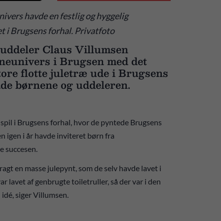
ivers havde en festlig og hyggelig
 i Brugsens forhal. Privatfoto
suddeler Claus Villumsen
rneunivers i Brugsen med det
tore flotte juletræ ude i Brugsens
åde børnene og uddeleren.
å spil i Brugsens forhal, hvor de pyntede Brugsens
n igen i år havde inviteret børn fra
e succesen.
agt en masse julepynt, som de selv havde lavet i
r lavet af genbrugte toiletruller, så der var i den
 idé, siger Villumsen.