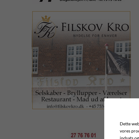
Dette webs
vores pro
indsats og