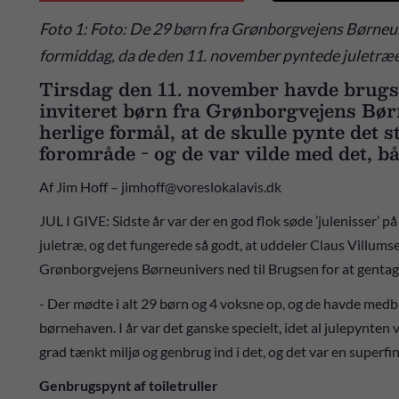
Foto 1: Foto: De 29 børn fra Grønborgvejens Børneun
formiddag, da de den 11. november pyntede juletræet
Tirsdag den 11. november havde brug
inviteret børn fra Grønborgvejens Bø
herlige formål, at de skulle pynte det s
forområde - og de var vilde med det, b
Af Jim Hoff – jimhoff@voreslokalavis.dk
JUL I GIVE: Sidste år var der en god flok søde ’julenisser’ p
juletræ, og det fungerede så godt, at uddeler Claus Villumse
Grønborgvejens Børneunivers ned til Brugsen for at gentag
- Der mødte i alt 29 børn og 4 voksne op, og de havde medbr
børnehaven. I år var det ganske specielt, idet al julepynten va
grad tænkt miljø og genbrug ind i det, og det var en superfin
Genbrugspynt af toiletruller