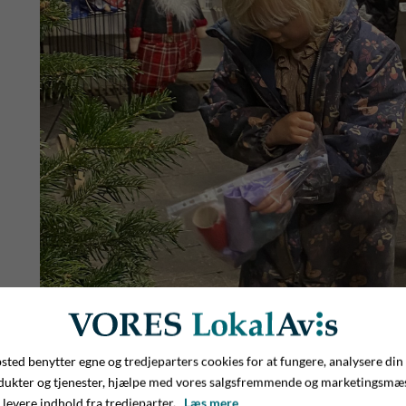
Foto 2: Dette års julepynt var lavet af genbrugte toiletpapir
ted benytter egne og tredjeparters cookies for at fungere, analysere din
- Vi er klar igen til næste år
dukter og tjenester, hjælpe med vores salgsfremmende og marketingsmæ
Kamma konstaterede, at det var rigtig sjovt at pynte det st
 levere indhold fra tredjeparter.
Læs mere