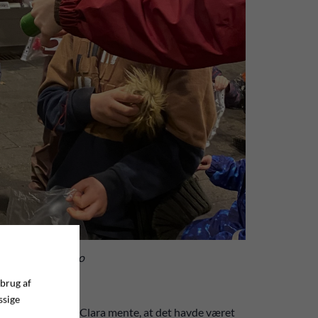
sruller. Privatfoto
 brug af
ssige
ore flotte træ, og Clara mente, at det havde været