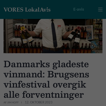
E-avis

Danmarks gladeste
vinmand: Brugsens
vinfestival overgik
alle forventninger
12. OKTOBER 2023
AF JIM HOFF