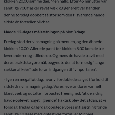
klokken 20.00 samme dag. Men hallo. Efter 45 minutter var
samtlige 700 flasker revet væk, og generelt var handlen
denne torsdag dobbelt så stor som den tilsvarende handel
sidste år, fortæller Michael.
Nåede 12-dages målsætningen på blot 3 dage
Fredag stod der vinsmagning på menuen, og den åbnede
klokken 10.00. Allerede pænt før klokken 8.00 kom de tre
leverandører og stillede op. Og mens de havde travlt med
deres praktiske gøremål, begyndte der at forme sig “lange
rækker af køer” ude foran indgangen til “vinportalen”.
- Igen en megaflot dag, hvor vi fordoblede salget i forhold til
sidste års vinsmagningsdag. Vores leverandører var helt
blæst væk og udtalte i forpustet treenighed, “at de aldrig
havde oplevet noget lignende”. Faktisk blev det sådan, at vi
torsdag, fredag og lørdag opnåede vores målsætning for de
samtlige 12 dage med vinfestival, fortæller Michael.