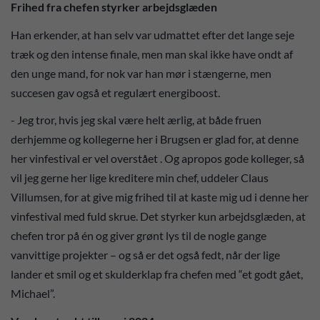
Frihed fra chefen styrker arbejdsglæden
Han erkender, at han selv var udmattet efter det lange seje
træk og den intense finale, men man skal ikke have ondt af
den unge mand, for nok var han mør i stængerne, men
succesen gav også et regulært energiboost.
- Jeg tror, hvis jeg skal være helt ærlig, at både fruen
derhjemme og kollegerne her i Brugsen er glad for, at denne
her vinfestival er vel overstået . Og apropos gode kolleger, så
vil jeg gerne her lige kreditere min chef, uddeler Claus
Villumsen, for at give mig frihed til at kaste mig ud i denne her
vinfestival med fuld skrue. Det styrker kun arbejdsglæden, at
chefen tror på én og giver grønt lys til de nogle gange
vanvittige projekter – og så er det også fedt, når der lige
lander et smil og et skulderklap fra chefen med “et godt gået,
Michael”.