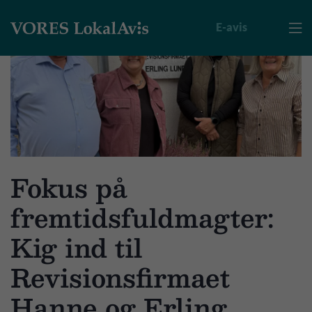
E-avis

Fokus på
fremtidsfuldmagter:
Kig ind til
Revisionsfirmaet
Hanne og Erling