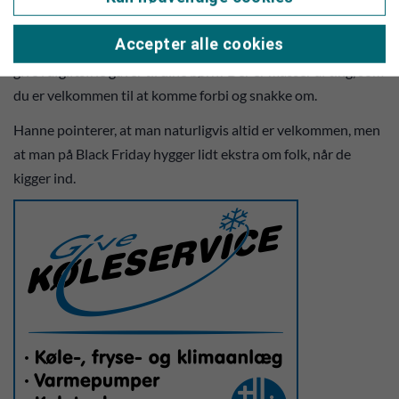
- Hvordan er det lige med kørselsfradraget? Hvad kan jeg få
Accepter alle cookies
her - og er der kommet nye regler på området? Hvad må du
give i afgiftsfrie gaver til dine børn? Der er masser af ting, som
du er velkommen til at komme forbi og snakke om.
Hanne pointerer, at man naturligvis altid er velkommen, men
at man på Black Friday hygger lidt ekstra om folk, når de
kigger ind.