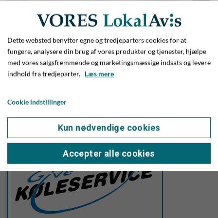
Dette websted benytter egne og tredjeparters cookies for at
fungere, analysere din brug af vores produkter og tjenester, hjælpe
med vores salgsfremmende og marketingsmæssige indsats og levere
indhold fra tredjeparter.
Læs mere
Onsdag eftermiddag havde Falck Give travlt med at rydde op
Cookie indstillinger
efter at en traktor med alt for højt hævede halmspyd havde
torpederet den gamle jernbanebro på Diagonalvejen. Foto:
Kun nødvendige cookies
Jim Hoff
Accepter alle cookies