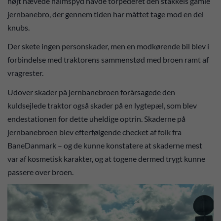
højt hævede halmspyd havde torpederet den stakkels gamle
jernbanebro, der gennem tiden har måttet tage mod en del
knubs.
Der skete ingen personskader, men en modkørende bil blev i
forbindelse med traktorens sammenstød med broen ramt af
vragrester.
Udover skader på jernbanebroen forårsagede den
kuldsejlede traktor også skader på en lygtepæl, som blev
endestationen for dette uheldige optrin. Skaderne på
jernbanebroen blev efterfølgende checket af folk fra
BaneDanmark – og de kunne konstatere at skaderne mest
var af kosmetisk karakter, og at togene dermed trygt kunne
passere over broen.