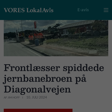
E-avis

Frontlæsser spiddede
jernbanebroen på
Diagonalvejen
10. JULI 2024
AF JIM HOFF