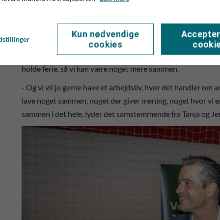
Elsebeth og Aksel gik på pension, anede de en spændende 
- Vi kunne straks se gode muligheder som købmandspar. Her v
Kun nødvendige
Accepter
stillinger
være sammen om. Vi arbejder jo begge to mange timer, og 
cookies
cooki
kvalitetstid sammen. I vores nuværende arbejdsliv har vi en h
holde ferie, så vi kan være noget mere sammen.
- Og vi vil jo gerne have et arbejdsliv, hvor det handler om and
lave noget sammen, noget der giver mening, noget hvor vi er
sammen i det hele, lyder det samstemmende fra Tanja og Je