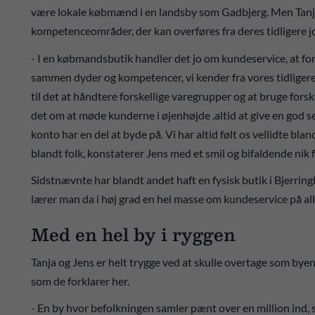
være lokale købmænd i en landsby som Gadbjerg. Men Tanj
kompetenceområder, der kan overføres fra deres tidligere j
- I en købmandsbutik handler det jo om kundeservice, at for
sammen dyder og kompetencer, vi kender fra vores tidligere
til det at håndtere forskellige varegrupper og at bruge for
det om at møde kunderne i øjenhøjde ,altid at give en god ser
konto har en del at byde på. Vi har altid følt os vellidte bla
blandt folk, konstaterer Jens med et smil og bifaldende nik f
Sidstnævnte har blandt andet haft en fysisk butik i Bjerrin
lærer man da i høj grad en hel masse om kundeservice på all
Med en hel by i ryggen
Tanja og Jens er helt trygge ved at skulle overtage som bye
som de forklarer her.
- En by hvor befolkningen samler pænt over en million ind,