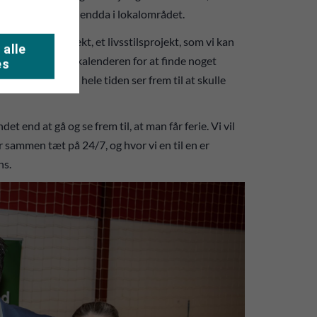
mulighed. Og det endda i lokalområdet.
ar der et projekt, et livsstilsprojekt, som vi kan
 alle
skal kæmpe med kalenderen for at finde noget
es
verdag, hvor vi hele tiden ser frem til at skulle
et end at gå og se frem til, at man får ferie. Vi vil
 sammen tæt på 24/7, og hvor vi en til en er
ns.