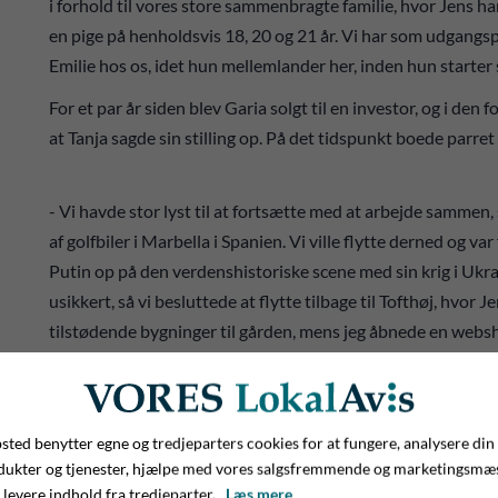
i forhold til vores store sammenbragte familie, hvor Jens har
en pige på henholdsvis 18, 20 og 21 år. Vi har som udgan
Emilie hos os, idet hun mellemlander her, inden hun starter s
For et par år siden blev Garia solgt til en investor, og i den 
at Tanja sagde sin stilling op. På det tidspunkt boede parret
- Vi havde stor lyst til at fortsætte med at arbejde sammen,
af golfbiler i Marbella i Spanien. Vi ville flytte derned og v
Putin op på den verdenshistoriske scene med sin krig i Ukr
usikkert, så vi besluttede at flytte tilbage til Tofthøj, hvor 
tilstødende bygninger til gården, mens jeg åbnede en webs
jeg selv sætter i stand. Derudover har jeg også et job ved si
hjem fra sit første kursusforløb hos Dagrofa, sætter vand 
Et livsstilsprojekt
ted benytter egne og tredjeparters cookies for at fungere, analysere din
dukter og tjenester, hjælpe med vores salgsfremmende og marketingsmæ
Tanken om et fælles samarbejdsprojekt har dog hele tiden lig
 levere indhold fra tredjeparter.
Læs mere