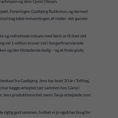
rachmann og Jens Quist Olesen.
rojekt, Foreningen Gadbjerg Butikshus, og dermed
er stod bag både indsamlingen af midler det ganske
 og målrettede indsats med først at få linet det
og vel 1 million kroner ind i borgerfinansierede
en og den tilstødende bolig – og at finde gode,
 stenkast fra Gadbjerg. Jens har boet 20 år i Tofthøj,
 De har begge arbejdet tæt sammen hos Garia i
r var Jens produktionschef, mens Tanja arbejdede som
de rigtig god sammen, hvilket vi jo også har brug for