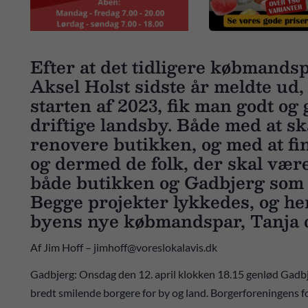
Efter at det tidligere købmands
Aksel Holst sidste år meldte ud, 
starten af 2023, fik man godt og 
driftige landsby. Både med at ska
renovere butikken, og med at fin
og dermed de folk, der skal være
både butikken og Gadbjerg som 
Begge projekter lykkedes, og he
byens nye købmandspar, Tanja 
Af Jim Hoff – jimhoff@voreslokalavis.dk
Gadbjerg: Onsdag den 12. april klokken 18.15 genlød Gadbje
bredt smilende borgere for by og land. Borgerforeningens 