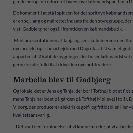
glæde netop introduceret byens nye købmandspar, Tanja D
De kommer til at stå i spidsen for det spritnye købmandsp
er en sej, lang og målrettet indsats fra den styregruppe, d
vist: Gadbjerg har også i fremtiden en købmandsbutik.
Med præsentationen af Tanja og Jens kulminerede den flotte
nye projekt op i samarbejde med Dagrofa, at få samlet godt 
anparter, at få købt de bygninger, der huser købmandsbutikk
gerne lokale, folk til at drive den nye butik videre.
Marbella blev til Gadbjerg
Og lokale, det er Jens og Tanja, der bor i Tofthøj blot et flot
mens Tanja har boet på gården på Tofthøj Møllevej i to år.
Viborg, der producerer elektriske golf- og fritidsbiler. He
kvalitetsansvarlig.
- Det var i den forbindelse, at vi kunne mærke, at vi arbejde