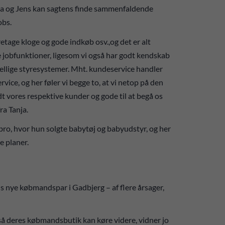
a og Jens kan sagtens finde sammenfaldende
obs.
etage kloge og gode indkøb osv.,og det er alt
 jobfunktioner, ligesom vi også har godt kendskab
skellige styresystemer. Mht. kundeservice handler
vice, og her føler vi begge to, at vi netop på den
ndt vores respektive kunder og gode til at begå os
ra Tanja.
gbro, hvor hun solgte babytøj og babyudstyr, og her
e planer.
ns nye købmandspar i Gadbjerg – af flere årsager,
 så deres købmandsbutik kan køre videre, vidner jo