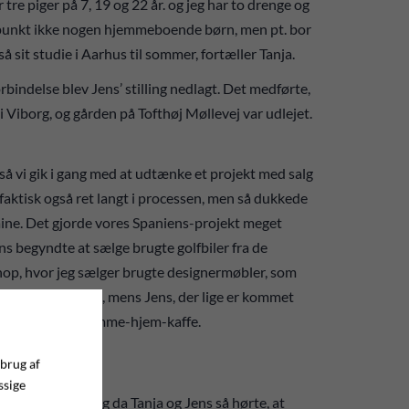
 tre piger på 7, 19 og 22 år. og jeg har to drenge og
gspunkt ikke nogen hjemmeboende børn, men pt. bor
å sit studie i Aarhus til sommer, fortæller Tanja.
forbindelse blev Jens’ stilling nedlagt. Det medførte,
 i Viborg, og gården på Tofthøj Møllevej var udlejet.
 så vi gik i gang med at udtænke et projekt med salg
ar faktisk også ret langt i processen, men så dukkede
aine. Det gjorde vores Spaniens-projekt meget
Jens begyndte at sælge brugte golfbiler fra de
hop, hvor jeg sælger brugte designermøbler, som
den af, siger Tanja, mens Jens, der lige er kommet
over til en kop komme-hjem-kaffe.
 brug af
ssige
ger og simret, og da Tanja og Jens så hørte, at