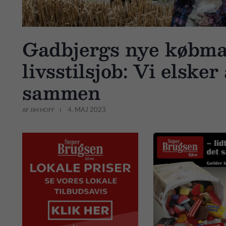
Gadbjergs nye købman
livsstilsjob: Vi elsker
sammen
4. MAJ 2023
AF JIM HOFF