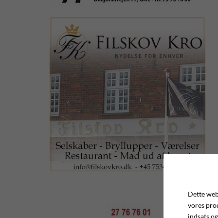
Dette webs
vores pro
indsats og