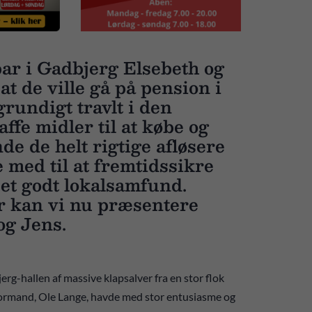
par i Gadbjerg Elsebeth og
at de ville gå på pension i
grundigt travlt i den
ffe midler til at købe og
de de helt rigtige afløsere
 med til at fremtidssikre
et godt lokalsamfund.
r kan vi nu præsentere
og Jens.
rg-hallen af massive klapsalver fra en stor flok
formand, Ole Lange, havde med stor entusiasme og