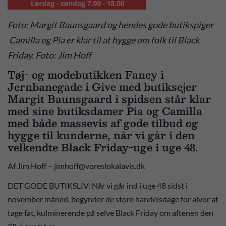
Foto: Margit Baunsgaard og hendes gode butikspiger
Camilla og Pia er klar til at hygge om folk til Black
Friday. Foto: Jim Hoff
Tøj- og modebutikken Fancy i
Jernbanegade i Give med butiksejer
Margit Baunsgaard i spidsen står klar
med sine butiksdamer Pia og Camilla
med både massevis af gode tilbud og
hygge til kunderne, når vi går i den
velkendte Black Friday-uge i uge 48.
Af Jim Hoff – jimhoff@voreslokalavis.dk
DET GODE BUTIKSLIV: Når vi går ind i uge 48 sidst i
november måned, begynder de store handelsdage for alvor at
tage fat, kulminerende på selve Black Friday om aftenen den