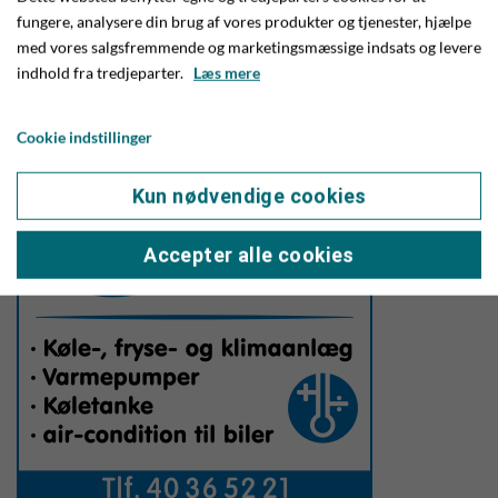
kun om tilbud. Vi glæder os altid til at møde vores kunder
fungere, analysere din brug af vores produkter og tjenester, hjælpe
med hele deres familie, for Black Friday er nemlig også en
med vores salgsfremmende og marketingsmæssige indsats og levere
familiedag, hvor der midt i indkøbstravlheden også skal være
indhold fra tredjeparter.
Læs mere
plads til at hygge sig sammen, pointerer Margit med et stort
smil.
Cookie indstillinger
Kun nødvendige cookies
Accepter alle cookies