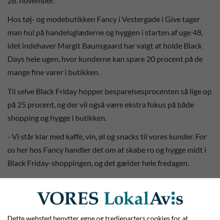
28. november.
Hos tøj- og modebutikken Fancy i Vestergade i Give tager
man hul på handelsglæderne og hyggen i starten af uge 48,
idet indehaver Margit Baunsgaard har valgt at holde Black
Days hele ugen, hvor kunderne kan spare 20 procent på de
mange fine varer i butikken.
Til selve Black Friday hopper besparelsesprocenten så lige op
på 25 procent, og der vil også være ekstra fokus på både
shopping og hygge i butikken.
- Vi står klar med kaffe, vin, øl og snacks til vores kunder. For
os her hos Fancy handler det om at skabe ro og hygge midt i
Black Friday-shoppingen, og det gælder hele fredagen.
Derudover kan jeg oplyse, at vi her i butikken hver dag i Black
Days-ugen kommer til at køre med såkaldte ’hemmelige
tilbud’. Når det så er sagt, så handler Black Friday for os ikke
Dette websted benytter egne og tredjeparters cookies for at