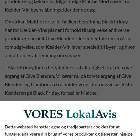
produkter og lækkerier, følger ifølge Malthe Mortensen fra
Kælder-Vin byens åbningstider denne dag.
Og så kan Malthe fortælle, hvilken betydning Black Friday
har for Kælder-Vins planer i forhold til udgivelse af diverse
produkter, specielt Give Blenden. Der er her tale om en årlig
romudgivelse, som Kælder-Vin laver specielt til byen, og hvor
der afholdes afstemning om smagen.
- Black Friday for os betyder mest af alt udgivelse af den nye
årgang af Give Blenden. Vi kører nu på tolvte årgang af Give
Blenden, og traditionen tro holder vi en stor udgivelsesfest i
Kælderen på Black Friday, fortæller Malthe.
Han kan ydermere oplyse, at der vil være smagsprøver i lange
baner, og så vil man også på Black Friday kunne tage et par
flasker Give Blend 2025 med under armen til en lidt skarpere
Dette websted benytter egne og tredjeparters cookies for at
pris.
fungere, analysere din brug af vores produkter og tjenester, hjælpe