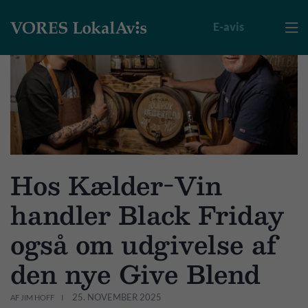
E-avis

Hos Kælder-Vin
handler Black Friday
også om udgivelse af
den nye Give Blend
25. NOVEMBER 2025
AF JIM HOFF