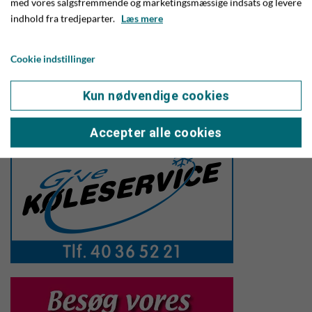
med vores salgsfremmende og marketingsmæssige indsats og levere
Et setup, man som romentusiast vel godt kan leve med,
indhold fra tredjeparter.
Læs mere
smiley.
Cookie indstillinger
Kun nødvendige cookies
Accepter alle cookies