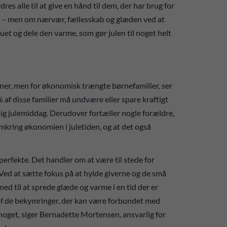
es alle til at give en hånd til dem, der har brug for
on – men om nærvær, fællesskab og glæden ved at
nuet og dele den varme, som gør julen til noget helt
oner, men for økonomisk trængte børnefamilier, ser
% af disse familier må undvære eller spare kraftigt
tig julemiddag. Derudover fortæller nogle forældre,
kring økonomien i juletiden, og at det også
perfekte. Det handler om at være til stede for
 Ved at sætte fokus på at hylde giverne og de små
med til at sprede glæde og varme i en tid der er
e af de bekymringer, der kan være forbundet med
 noget, siger Bernadette Mortensen, ansvarlig for