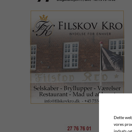
Dette webs
vores pro
indsats og