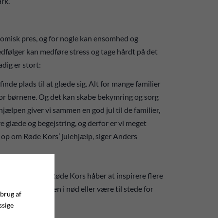
ark.
nomisk pres, og for nogle kan ensomhed og
medfølger kan medføre stress og tage hårdt på det
dig er stort:
inde plads til at glæde sig. Alt for mange familier
t for børnene. Og det kan skabe bekymring og sorg
hjælpen giver vi sammen en god jul til de familier,
e glæde og begejstring, og derfor er vi meget
r op om Røde Kors’ julehjælp, siger Anders
g Coca-Cola og Røde Kors håber at inspirere flere
d at hjælpe en ven i nød eller være til stede for
 brug af
ssige