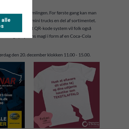
or at støtte indsamlingen. For første gang kan man
 alle
r de ikoniske mini trucks en del af sortimentet.
es
lehjælp, og med et QR-kode system vil folk også
an smage på julens magi i form af en Coca-Cola
 lørdag den 20. december klokken 11.00 - 15.00.