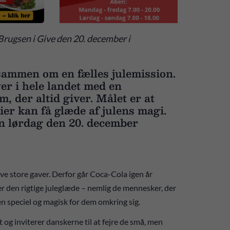
Brugsen i Give den 20. december i
sammen om en fælles julemission.
er i hele landet med en
, der altid giver. Målet er at
ier kan få glæde af julens magi.
en lørdag den 20. december
ve store gaver. Derfor går Coca-Cola igen år
 den rigtige juleglæde – nemlig de mennesker, der
len speciel og magisk for dem omkring sig.
t og inviterer danskerne til at fejre de små, men