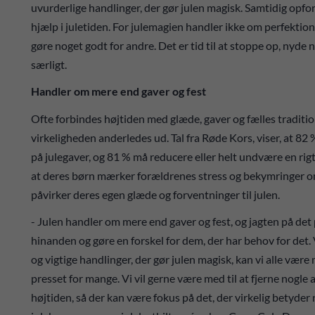
uvurderlige handlinger, der gør julen magisk. Samtidig opfordr
hjælp i juletiden. For julemagien handler ikke om perfekti
gøre noget godt for andre. Det er tid til at stoppe op, nyde 
særligt.
Handler om mere end gaver og fest
Ofte forbindes højtiden med glæde, gaver og fælles traditi
virkeligheden anderledes ud. Tal fra Røde Kors, viser, at 82 
på julegaver, og 81 % må reducere eller helt undvære en rig
at deres børn mærker forældrenes stress og bekymringer om
påvirker deres egen glæde og forventninger til julen.
- Julen handler om mere end gaver og fest, og jagten på det 
hinanden og gøre en forskel for dem, der har behov for det.
og vigtige handlinger, der gør julen magisk, kan vi alle være 
presset for mange. Vi vil gerne være med til at fjerne nogl
højtiden, så der kan være fokus på det, der virkelig betyder