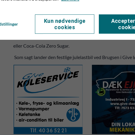
Besøg julelastbilen og doner til Røde Kors’ julehjælp
I år bringer julelastbilen på nye produkter, som kan købes f
Kun nødvendige
Accepter
købe en Coca-Cola julesweater og småkagedåse, og desuden e
stillinger
cookies
cooki
Hele overskuddet fra salget går ubeskåret til Røde Kors’ ju
kunne donere direkte via deres telefoner. Derudover kan m
eller Coca-Cola Zero Sugar.
Som sagt lander den festlige julelastbil ved Brugsen i Give