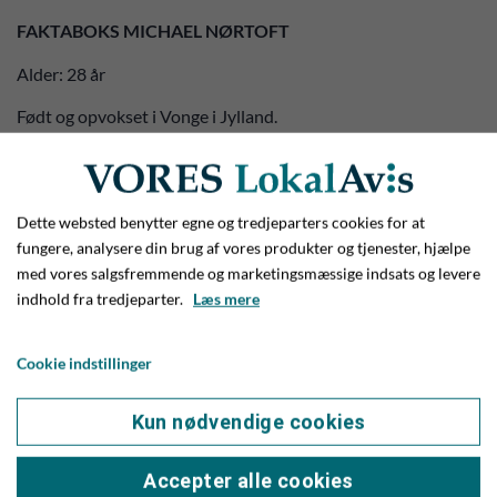
FAKTABOKS MICHAEL NØRTOFT
Alder: 28 år
Født og opvokset i Vonge i Jylland.
2015: Vandt skolemesterskabet på UCH i Holstebro, og
vandt en tredjeplads sammen med Jakob Jensbye ved DM
for Kokkeelever.
Dette websted benytter egne og tredjeparters cookies for at
fungere, analysere din brug af vores produkter og tjenester, hjælpe
2016: Hotel Svanen i Billund
med vores salgsfremmende og marketingsmæssige indsats og levere
indhold fra tredjeparter.
Læs mere
2016: Restaurant Lieffroy i Nyborg - heraf to år som
souschef.
Cookie indstillinger
2017: Udtaget til Juniorlandsholdet Junior
2018-2020: Ti Trin Ned (souschef)
Kun nødvendige cookies
2020-2022: Formel B (souschef)
Accepter alle cookies