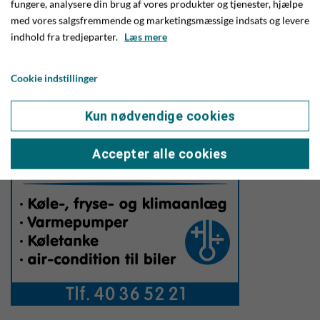
Både Lars, Christian og Give Elementer håber at se jer til en
fungere, analysere din brug af vores produkter og tjenester, hjælpe
hyggelig eftermiddag, og Give Elementer håber, at så mange
med vores salgsfremmende og marketingsmæssige indsats og levere
indhold fra tredjeparter.
Læs mere
som muligt vil være med til at fejre Lars og Christian på
denne begivenhedsrige dag.
Cookie indstillinger
Kun nødvendige cookies
Accepter alle cookies