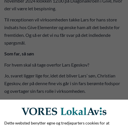
november 2024 klokken 12.00 på Diagonalkroen i Give, hvor
der vil være let bespisning.
Til receptionen vil virksomheden takke Lars for hans store
indsats hos Give Elementer og ønske ham alt det bedste for
fremtiden. Og så er det vi nu får svar på det indledende
spørgsmål.
Som far, så søn
For hvem skal så tage overfor Lars Egeskov?
Jo, svaret ligger lige for, idet det bliver Lars’ søn, Christian
Egeskov, der på denne fine vis går i sin fars berømte fodspor
og overtager sin fars rolle i virksomheden.
Så ud over at der bliver sagt pænt og festligt farvel til Lars,
ønsker man samtidig tillykke til hans søn, Christian Egeskov,
der overtager sin fars rolle i virksomheden.
Dette websted benytter egne og tredjeparters cookies for at