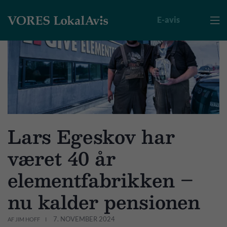
E-avis

Lars Egeskov har
været 40 år
elementfabrikken –
nu kalder pensionen
7. NOVEMBER 2024
AF JIM HOFF