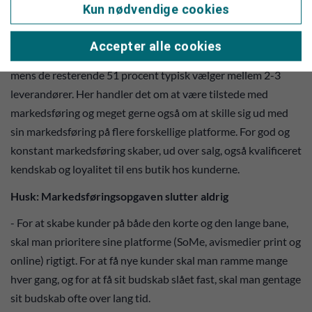
Kun nødvendige cookies
- Inden folk køber skal der være noget der udløser et behov
for køb, en såkaldt trigger. Her ved vi, at 49 procent har
Accepter alle cookies
besluttet sig for, hvor de vil handle inden, de får behovet,
mens de resterende 51 procent typisk vælger mellem 2-3
leverandører. Her handler det om at være tilstede med
markedsføring og meget gerne også om at skille sig ud med
sin markedsføring på flere forskellige platforme. For god og
konstant markedsføring skaber, ud over salg, også kvalificeret
kendskab og loyalitet til ens butik hos kunderne.
Husk: Markedsføringsopgaven slutter aldrig
- For at skabe kunder på både den korte og den lange bane,
skal man prioritere sine platforme (SoMe, avismedier print og
online) rigtigt. For at få nye kunder skal man ramme mange
hver gang, og for at få sit budskab slået fast, skal man gentage
sit budskab ofte over lang tid.