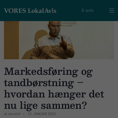
E-avis

Markedsføring og
tandbørstning –
hvordan hænger det
nu lige sammen?
15. JANUAR 2025
AF JIM HOFF