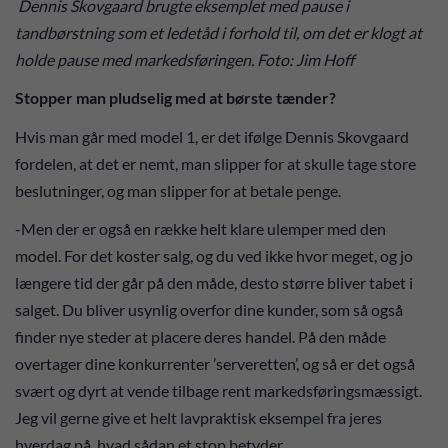
Dennis Skovgaard brugte eksemplet med pause i
tandbørstning som et ledetåd i forhold til, om det er klogt at
holde pause med markedsføringen. Foto: Jim Hoff
Stopper man pludselig med at børste tænder?
Hvis man går med model 1, er det ifølge Dennis Skovgaard
fordelen, at det er nemt, man slipper for at skulle tage store
beslutninger, og man slipper for at betale penge.
-Men der er også en række helt klare ulemper med den
model. For det koster salg, og du ved ikke hvor meget, og jo
længere tid der går på den måde, desto større bliver tabet i
salget. Du bliver usynlig overfor dine kunder, som så også
finder nye steder at placere deres handel. På den måde
overtager dine konkurrenter ’serveretten’, og så er det også
svært og dyrt at vende tilbage rent markedsføringsmæssigt.
Jeg vil gerne give et helt lavpraktisk eksempel fra jeres
hverdag på, hvad sådan et stop betyder.