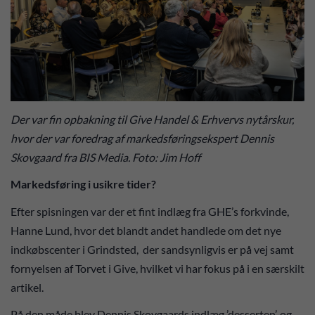
Der var fin opbakning til Give Handel & Erhvervs nytårskur,
hvor der var foredrag af markedsføringsekspert Dennis
Skovgaard fra BIS Media. Foto: Jim Hoff
Markedsføring i usikre tider?
Efter spisningen var der et fint indlæg fra GHE’s forkvinde,
Hanne Lund, hvor det blandt andet handlede om det nye
indkøbscenter i Grindsted, der sandsynligvis er på vej samt
fornyelsen af Torvet i Give, hvilket vi har fokus på i en særskilt
artikel.
På den måde blev Dennis Skovgaards indlæg ’desserten’, og