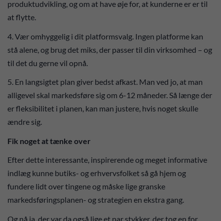
produktudvikling, og om at have øje for, at kunderne er er til
at flytte.
4. Vær omhyggelig i dit platformsvalg. Ingen platforme kan
stå alene, og brug det miks, der passer til din virksomhed – og
til det du gerne vil opnå.
5. En langsigtet plan giver bedst afkast. Man ved jo, at man
alligevel skal markedsføre sig om 6-12 måneder. Så længe der
er fleksibilitet i planen, kan man justere, hvis noget skulle
ændre sig.
Fik noget at tænke over
Efter dette interessante, inspirerende og meget informative
indlæg kunne butiks- og erhvervsfolket så gå hjem og
fundere lidt over tingene og måske lige granske
markedsføringsplanen- og strategien en ekstra gang.
Og nå ja, der var da også lige et par stykker, der tog en for