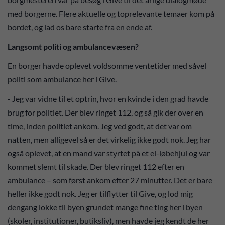
med borgerne. Flere aktuelle og toprelevante temaer kom på
bordet, og lad os bare starte fra en ende af.
Langsomt politi og ambulancevæsen?
En borger havde oplevet voldsomme ventetider med såvel
politi som ambulance her i Give.
- Jeg var vidne til et optrin, hvor en kvinde i den grad havde
brug for politiet. Der blev ringet 112, og så gik der over en
time, inden politiet ankom. Jeg ved godt, at det var om
natten, men alligevel så er det virkelig ikke godt nok. Jeg har
også oplevet, at en mand var styrtet på et el-løbehjul og var
kommet slemt til skade. Der blev ringet 112 efter en
ambulance – som først ankom efter 27 minutter. Det er bare
heller ikke godt nok. Jeg er tilflytter til Give, og lod mig
dengang lokke til byen grundet mange fine ting her i byen
(skoler, institutioner, butiksliv), men havde jeg kendt de her