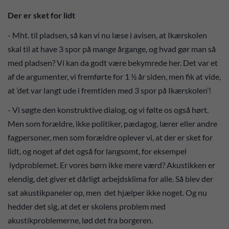
Der er sket for lidt
- Mht. til pladsen, så kan vi nu læse i avisen, at Ikærskolen
skal til at have 3 spor på mange årgange, og hvad gør man så
med pladsen? Vi kan da godt være bekymrede her. Det var et
af de argumenter, vi fremførte for 1 ½ år siden, men fik at vide,
at ’det var langt ude i fremtiden med 3 spor på Ikærskolen’!
- Vi søgte den konstruktive dialog, og vi følte os også hørt.
Men som forældre, ikke politiker, pædagog, lærer eller andre
fagpersoner, men som forældre oplever vi, at der er sket for
lidt, og noget af det også for langsomt, for eksempel
lydproblemet. Er vores børn ikke mere værd? Akustikken er
elendig, det giver et dårligt arbejdsklima for alle. Så blev der
sat akustikpaneler op, men det hjælper ikke noget. Og nu
hedder det sig, at det er skolens problem med
akustikproblemerne, lød det fra borgeren.