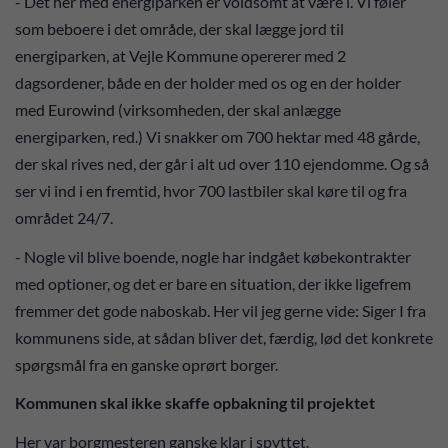
- Det her med energiparken er voldsomt at være i. Vi føler
som beboere i det område, der skal lægge jord til
energiparken, at Vejle Kommune opererer med 2
dagsordener, både en der holder med os og en der holder
med Eurowind (virksomheden, der skal anlægge
energiparken, red.) Vi snakker om 700 hektar med 48 gårde,
der skal rives ned, der går i alt ud over 110 ejendomme. Og så
ser vi ind i en fremtid, hvor 700 lastbiler skal køre til og fra
området 24/7.
- Nogle vil blive boende, nogle har indgået købekontrakter
med optioner, og det er bare en situation, der ikke ligefrem
fremmer det gode naboskab. Her vil jeg gerne vide: Siger I fra
kommunens side, at sådan bliver det, færdig, lød det konkrete
spørgsmål fra en ganske oprørt borger.
Kommunen skal ikke skaffe opbakning til projektet
Her var borgmesteren ganske klar i spyttet.