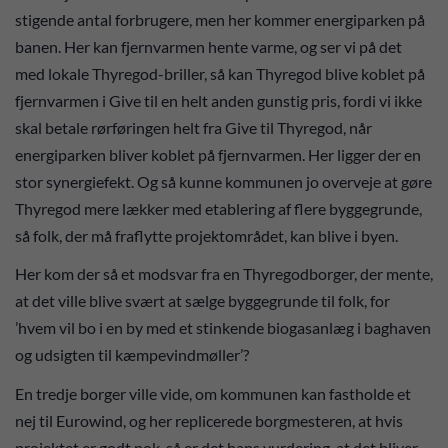
stigende antal forbrugere, men her kommer energiparken på
banen. Her kan fjernvarmen hente varme, og ser vi på det
med lokale Thyregod-briller, så kan Thyregod blive koblet på
fjernvarmen i Give til en helt anden gunstig pris, fordi vi ikke
skal betale rørføringen helt fra Give til Thyregod, når
energiparken bliver koblet på fjernvarmen. Her ligger der en
stor synergiefekt. Og så kunne kommunen jo overveje at gøre
Thyregod mere lækker med etablering af flere byggegrunde,
så folk, der må fraflytte projektområdet, kan blive i byen.
Her kom der så et modsvar fra en Thyregodborger, der mente,
at det ville blive svært at sælge byggegrunde til folk, for
’hvem vil bo i en by med et stinkende biogasanlæg i baghaven
og udsigten til kæmpevindmøller’?
En tredje borger ville vide, om kommunen kan fastholde et
nej til Eurowind, og her replicerede borgmesteren, at hvis
projektet er godt nok, så er det hans vurdering, at det bliver