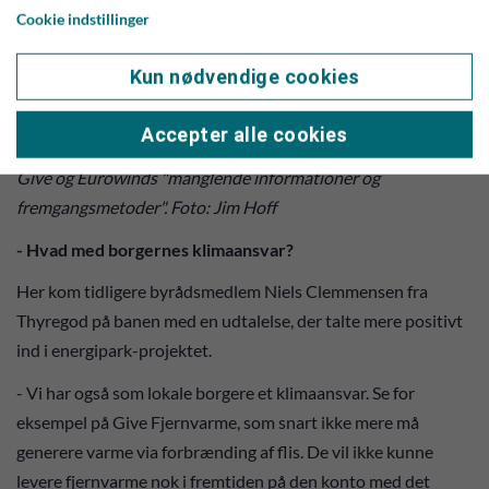
Cookie indstillinger
Kun nødvendige cookies
Accepter alle cookies
Svend Vilstrup luftede sin store fristration over Energipark
Give og Eurowinds "manglende informationer og
fremgangsmetoder". Foto: Jim Hoff
- Hvad med borgernes klimaansvar?
Her kom tidligere byrådsmedlem Niels Clemmensen fra
Thyregod på banen med en udtalelse, der talte mere positivt
ind i energipark-projektet.
- Vi har også som lokale borgere et klimaansvar. Se for
eksempel på Give Fjernvarme, som snart ikke mere må
generere varme via forbrænding af flis. De vil ikke kunne
levere fjernvarme nok i fremtiden på den konto med det