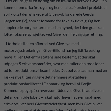
- Der er udsigt til en høring om en frakørsel her ved Give. Den
kommer om cirka fire uger, og her er alle afkørsler i projektet i
spil – også den ønskede til Give syd, forklarede Gerda
Jørgensen (V), som er formand for teknisk udvalg. Og her
supplerede borgmesteren med en nyhed, der i den grad kan
løfte frakørselsprojektet ved Give i den helt rigtige retning.
- I forhold til at en afkørsel ved Give syd med i
motorvejsstrækningen Give-Billund har jeg lidt ’breaking
news’ til jer. Det er fra statens side bestemt, at der skal
udpeges 5 erhvervsområder, hvor man ruller den røde løber
ud for produktionsvirksomheder. Det betyder, at man med en
række nye tiltag vil gøre det nemmere at etablere
produktionsfaciliteter i Danmark, og her vil vi i Vejle
Kommune pege på erhvervsområdet ved Give til at blive en
del af ’den røde løber’. Vi skal naturligvis have en snak med
erhvervslivet her i Giveområdet først, men hvis Give bliver
godkendt som et af de nye områder, så skal staten levere