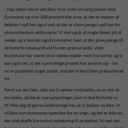
- Nej, sådan bliver det ikke. Vi er inde i en lang proces med
Eurowind, og vi er 100 procent klar over, at der er masser af
følelser i spil her, og vi ved, at der er store penge i spil her for
virksomhedens aktionærer. Vi ved også, at nogle tjener på at
sælge, og vi kender også konceptet med, at der gives penge til
de berørte lokalsamfund fra den grønne pulje. Vejle
Kommune har været til en række møder med Eurowind, og vi
har også set, at det oprindelige projekt har ændret sig – for
nu er projektet noget andet, end det vi først blev præsenteret
for.
Først var der f.eks. tale om 2 rækker vindmøller, nu er det så
en række, så det er nye oplysninger, som vi skal forholde os
til. Men jeg vil gerne understrege her, at vi dukker os ikke. Vi
vil ikke som kommune spændes for en vogn, og det er ikke os,
der skal skaffe Eurowind opbakning til projektet. Vi ved, det