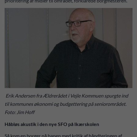
prioritering af midler til området, forklarede borgmesteren.
Erik Andersen fra Ældrerådet i Vejle Kommuen spurgte ind
til kommunes økonomi og budgettering på seniorområdet.
Foto: Jim Hoff
Håbløs akustik i den nye SFO på Ikærskolen
Så kom en borger på banen med kritik af håndteringen af