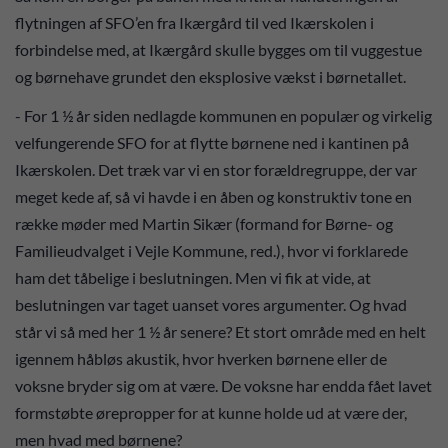
flytningen af SFO’en fra Ikærgård til ved Ikærskolen i
forbindelse med, at Ikærgård skulle bygges om til vuggestue
og børnehave grundet den eksplosive vækst i børnetallet.
- For 1 ½ år siden nedlagde kommunen en populær og virkelig
velfungerende SFO for at flytte børnene ned i kantinen på
Ikærskolen. Det træk var vi en stor forældregruppe, der var
meget kede af, så vi havde i en åben og konstruktiv tone en
række møder med Martin Sikær (formand for Børne- og
Familieudvalget i Vejle Kommune, red.), hvor vi forklarede
ham det tåbelige i beslutningen. Men vi fik at vide, at
beslutningen var taget uanset vores argumenter. Og hvad
står vi så med her 1 ½ år senere? Et stort område med en helt
igennem håbløs akustik, hvor hverken børnene eller de
voksne bryder sig om at være. De voksne har endda fået lavet
formstøbte ørepropper for at kunne holde ud at være der,
men hvad med børnene?