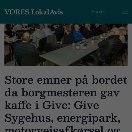
E-avis

Store emner på bordet
da borgmesteren gav
kaffe i Give: Give
Sygehus, energipark,
motorvejsafkørsel og