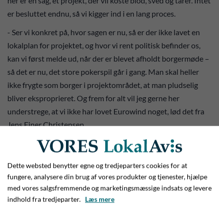
her er en sag, et projekt, der vil koste blod, sved og tårer. Intet
er besluttet endnu, så vi kigger ind i en lang proces.
- Ser vi konkret på, hvor sagen er nu, så er der ikke lavet en
lokalplan for projektet, og hvor vi rent politisk befinder os,
kan vi først melde ud, når der er blevet afholdt borgermøde –
så det er nu, det store pokerspil går i gang. Man skal heller
ikke frygte som borger i projektområdet, at man pludselig
bliver eksproprieret. Og frem for alt vil jeg gerne her
understrege, at vi ikke har lovet Eurowind noget, lød det fra
Jens Ejner Christensen.
Dette websted benytter egne og tredjeparters cookies for at
fungere, analysere din brug af vores produkter og tjenester, hjælpe
med vores salgsfremmende og marketingsmæssige indsats og levere
indhold fra tredjeparter.
Læs mere