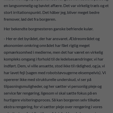
en langsommelig og bøvlet affære. Det var virkelig træls og et
stort irritationspunkt. Det håber jeg, bliver meget bedre
fremover, lød det fra borgeren.
Her bekendte borgmesteren ganske befriende kulør.
- Her er det byrådet, der har ansvaret. Ældreområdet og
økonomien omkring området har fået rigtig meget
opmærksomhed i medierne, men det har været en virkelig
kompleks omgang i forhold til de ledelsesændringer, vi har
indført. Dem, vi ville ansætte, stod ikke til rådighed, og ja, vi
har lavet fejl (sagen med robotstøvsugerne eksempelvis). Vi
opererer ikke med strukturelle underskud, vi ser på
tilpasningsmuligheder, og her sætter vi personlig pleje og
service før rengøring, ligesom vi skal sætte fokus på en
hurtigere visiteringsproces. Så kan borgeren selv tilkøbe
ekstra rengøring, for vi sætter pleje over rengøring i vores