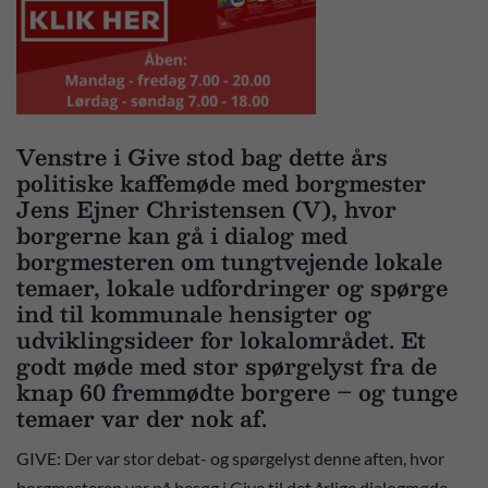
Venstre i Give stod bag dette års
politiske kaffemøde med borgmester
Jens Ejner Christensen (V), hvor
borgerne kan gå i dialog med
borgmesteren om tungtvejende lokale
temaer, lokale udfordringer og spørge
ind til kommunale hensigter og
udviklingsideer for lokalområdet. Et
godt møde med stor spørgelyst fra de
knap 60 fremmødte borgere – og tunge
temaer var der nok af.
GIVE: Der var stor debat- og spørgelyst denne aften, hvor
borgmesteren var på besøg i Give til det årlige dialogmøde