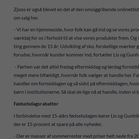
Zjoos er også blevet en del af den omsiggribende onlinetils
om salg her.
- Vi har en hjemmeside, hvor folk kan gå ind og se vores prod
værktøj for os i forhold til at vise vores produkter frem. Og
ting gennem de 15 år: Udvikling af sko, forskellige mærker 
forudse, hvornår kunder kommer ind, fortæller Lis og Gunhil
- Førhen var det altid fredag eftermiddag og lørdag formidda
meget mere tilfældigt, hvornår folk vælger at handle her. Fak
handler om formiddagen og så sidst på eftermiddagen, hvor 
børn i institutionerne. Så skal de lige nå at handle, inden vi 
Fødselsdagsrabatter
I forbindelse med 15-øårs fødselsdagen kører Lis og Gunhil
der er 15 procent at spare på alle nyheder.
- Der er masser af sommerrester med priser helt nede fra 200