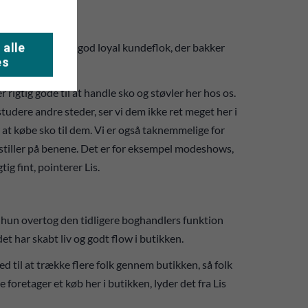
 alle
irke trække på en god loyal kundeflok, der bakker
es
r rigtig gode til at handle sko og støvler her hos os.
studere andre steder, ser vi dem ikke ret meget her i
at købe sko til dem. Vi er også taknemmelige for
i stiller på benene. Det er for eksempel modeshows,
tig fint, pointerer Lis.
da hun overtog den tidligere boghandlers funktion
et har skabt liv og godt flow i butikken.
ed til at trække flere folk gennem butikken, så folk
 foretager et køb her i butikken, lyder det fra Lis