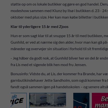
støtte op om os lokale butikker og gøre en god handel. Derud
modeshow sammen med Klunz by Ilsø i butikken d. 23 - 24 
oktober med plus size. Her kan man købe billetter i butikken,
Klar til yderligere 15 år med Zjoos
Hun er som sagt klar til at snuppe 15 år til med butikken,
Gunhild, er ved at nærme sig den alder, hvor man kan gå på e
måneder og overvejer sin situation i forhold til sit fremtidig
- Jeg håber da godt nok, at Gunhild bliver her en del år end
fra Lis med et sigende blik hen mod fru Jensen.
Bonusinfo: Vidste du, at Lis, der kommer fra Brande, har v
garnbutikindehaver Jette Sandholm, som også kommer fra B
fandt også sammen igen på handelsskolen – og senere altså