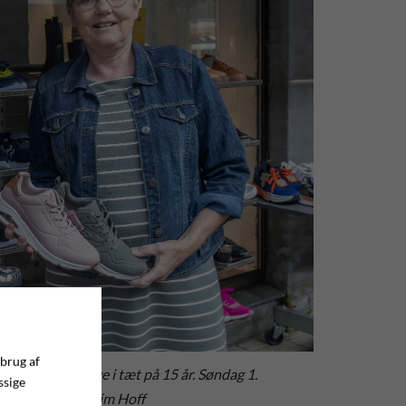
 brug af
ar i Zjoos i Give i tæt på 15 år. Søndag 1.
ssige
tergade. Foto: Jim Hoff