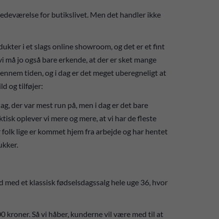
tedeværelse for butikslivet. Men det handler ikke
ukter i et slags online showroom, og det er et fint
 vi må jo også bare erkende, at der er sket mange
gennem tiden, og i dag er det meget uberegneligt at
d og tilføjer:
g, der var mest run på, men i dag er det bare
tisk oplever vi mere og mere, at vi har de fleste
folk lige er kommet hjem fra arbejde og har hentet
lukker.
d med et klassisk fødselsdagssalg hele uge 36, hvor
 kroner. Så vi håber, kunderne vil være med til at