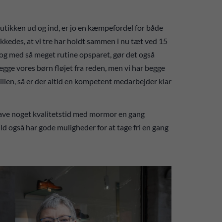
butikken ud og ind, er jo en kæmpefordel for både
ykkedes, at vi tre har holdt sammen i nu tæt ved 15
n og med så meget rutine opsparet, gør det også
egge vores børn fløjet fra reden, men vi har begge
milien, så er der altid en kompetent medarbejder klar
å have noget kvalitetstid med mormor en gang
ild også har gode muligheder for at tage fri en gang