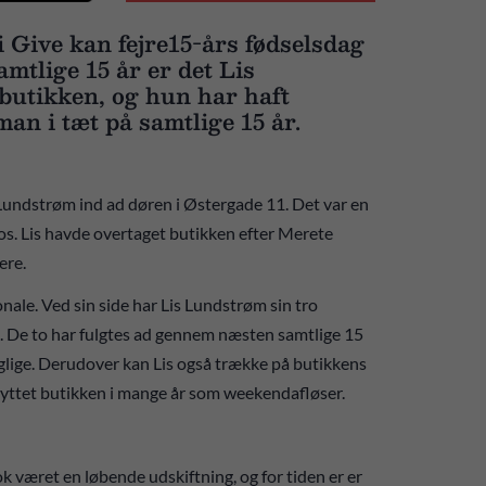
i Give kan fejre15-års fødselsdag
mtlige 15 år er det Lis
 butikken, og hun har haft
an i tæt på samtlige 15 år.
ndstrøm ind ad døren i Østergade 11. Det var en
s. Lis havde overtaget butikken efter Merete
mere.
nale. Ved sin side har Lis Lundstrøm sin tro
 De to har fulgtes ad gennem næsten samtlige 15
aglige. Derudover kan Lis også trække på butikkens
knyttet butikken i mange år som weekendafløser.
ok været en løbende udskiftning, og for tiden er er