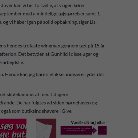
over kan vi her fortælle, at vi igen kører
september med almindelige tøjstørrelser samt 1.
 og vi håber igen på solid opbakning, siger Lis.
 mens hendes trofaste wingman gennem tæt på 15 år,
fterløn. Det betyder, at Gunhild i disse uger og
e arbejdsliv.
nu. Hende kan jeg bare slet ikke undvære, lyder det
æret skolekammerat med tidligere
rande. De har fulgtes ad siden børnehaven og
 også som butiksindehavere i Give.