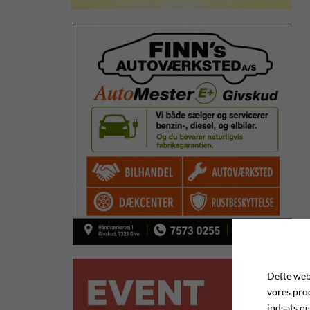
Dette webs
vores pro
indsats og