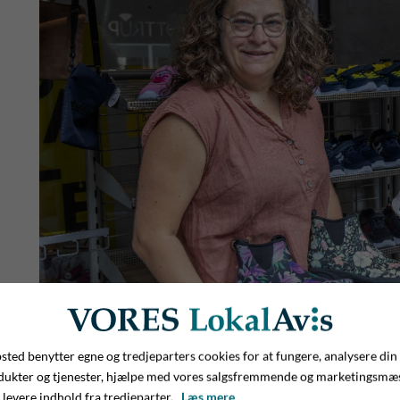
ted benytter egne og tredjeparters cookies for at fungere, analysere din
Lis Lundstrøm (tv.) og Gunhild Jensen har været fast makkerp
dukter og tjenester, hjælpe med vores salgsfremmende og marketingsmæ
september kan de fejre 15-års fødselsdag med butikken i Øs
 levere indhold fra tredjeparter.
Læs mere