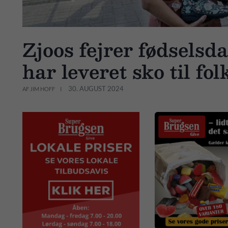
Zjoos fejrer fødselsd
har leveret sko til fol
30. AUGUST 2024
AF JIM HOFF