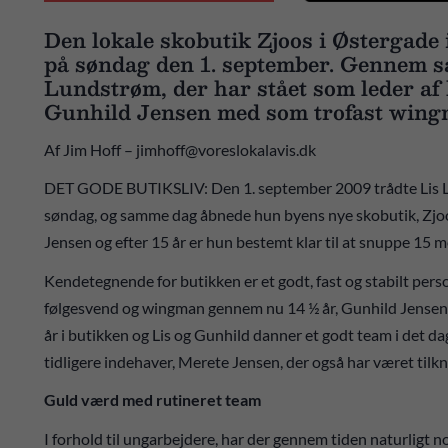
Den lokale skobutik Zjoos i Østergade 
på søndag den 1. september. Gennem sa
Lundstrøm, der har stået som leder af
Gunhild Jensen med som trofast wingm
Af Jim Hoff – jimhoff@voreslokalavis.dk
DET GODE BUTIKSLIV: Den 1. september 2009 trådte Lis Lu
søndag, og samme dag åbnede hun byens nye skobutik, Zjoo
Jensen og efter 15 år er hun bestemt klar til at snuppe 15 
Kendetegnende for butikken er et godt, fast og stabilt perso
følgesvend og wingman gennem nu 14 ½ år, Gunhild Jensen.
år i butikken og Lis og Gunhild danner et godt team i det d
tidligere indehaver, Merete Jensen, der også har været til
Guld værd med rutineret team
I forhold til ungarbejdere, har der gennem tiden naturligt n