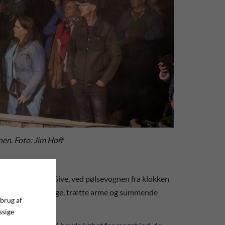
nen. Foto: Jim Hoff
om vi siger her i Give, ved pølsevognen fra klokken
pølsevognen har lange, trætte arme og summende
 brug af
ssige