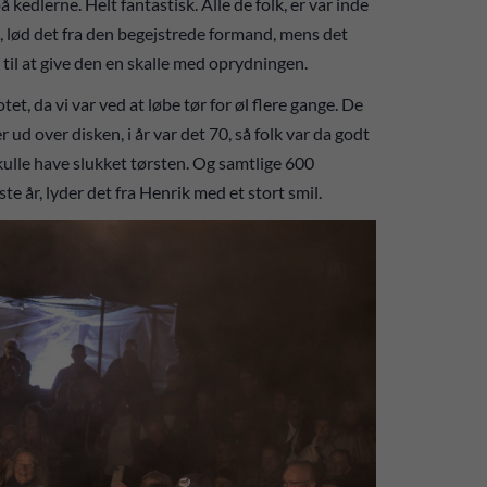
å kedlerne. Helt fantastisk. Alle de folk, er var inde
t, lød det fra den begejstrede formand, mens det
ar til at give den en skalle med oprydningen.
tet, da vi var ved at løbe tør for øl flere gange. De
 ud over disken, i år var det 70, så folk var da godt
skulle have slukket tørsten. Og samtlige 600
te år, lyder det fra Henrik med et stort smil.