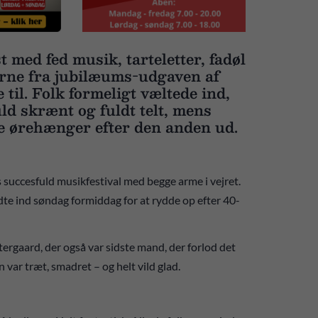
t med fed musik, tarteletter, fadøl
rne fra jubilæums-udgaven af
til. Folk formeligt væltede ind,
ld skrænt og fuldt telt, mens
e ørehænger efter den anden ud.
 succesfuld musikfestival med begge arme i vejret.
ødte ind søndag formiddag for at rydde op efter 40-
rgaard, der også var sidste mand, der forlod det
var træt, smadret – og helt vild glad.