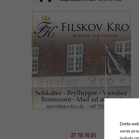
Dette webs
vores pro
indsats og