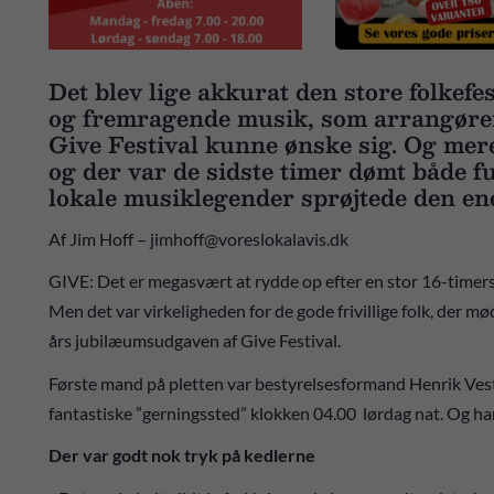
Det blev lige akkurat den store folkefes
og fremragende musik, som arrangøre
Give Festival kunne ønske sig. Og mere 
og der var de sidste timer dømt både fu
lokale musiklegender sprøjtede den en
Af Jim Hoff – jimhoff@voreslokalavis.dk
GIVE: Det er megasvært at rydde op efter en stor 16-timers
Men det var virkeligheden for de gode frivillige folk, der m
års jubilæumsudgaven af Give Festival.
Første mand på pletten var bestyrelsesformand Henrik Veste
fantastiske ”gerningssted” klokken 04.00 lørdag nat. Og han 
Der var godt nok tryk på kedlerne