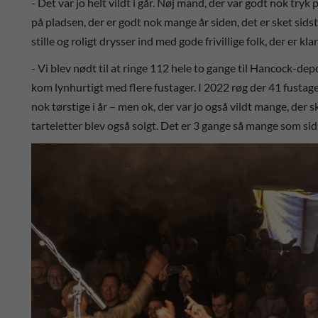
- Det var jo helt vildt i går. Nøj mand, der var godt nok tryk p
på pladsen, der er godt nok mange år siden, det er sket sids
stille og roligt drysser ind med gode frivillige folk, der er kl
- Vi blev nødt til at ringe 112 hele to gange til Hancock-depo
kom lynhurtigt med flere fustager. I 2022 røg der 41 fustager
nok tørstige i år – men ok, der var jo også vildt mange, der 
tarteletter blev også solgt. Det er 3 gange så mange som sids