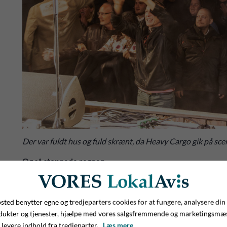
Der var fuldt hus og fuld skrænt, da Heavy Cargo gik på sce
Og så stoppede regnen
Han kan ydermere berette, at der var lange række af køer, s
16.00 og helt frem til midnat. Så mon ikke de gode folk i 
ted benytter egne og tredjeparters cookies for at fungere, analysere din
hoveder i dag.
dukter og tjenester, hjælpe med vores salgsfremmende og marketingsmæ
 levere indhold fra tredjeparter.
Læs mere