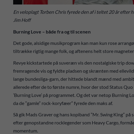
En veloplagt Torben Chris fyrede den af i teltet 20 år eft
Jim Hoff
Burning Love – både fra og til scenen
Det gode, alsidige musikprogram kan man kun rose arrangøre
tiltrække rigtig mange folk, og aftenens helt store magneter
Revye kickstartede på suveræn vis den nostalgiske trip d
fremragende vis og fyldte pladsen og skrænten med ellevild
lange bundesliga-garn, der hittede blandt mænd med ambiti
allerede efter de to første numre, hvor der stod Status Qu
’Burning Love’ på programmet. Og det var netop Burning Lov
da de ”gamle” rock-koryfæer” fyrede den maks af.
Så gik Mads Graver og hans kopiband ”Mr. Swing King” på s
efter genopstandne rocklegender som Heavy Cargo, formåede
momentum.