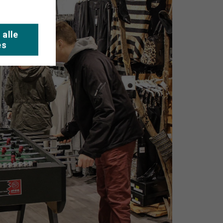
 alle
es