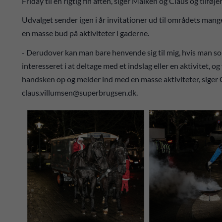
Friday til en rigtig fin aften, siger Maiken og Claus og tilføje
Udvalget sender igen i år invitationer ud til områdets mange
en masse bud på aktiviteter i gaderne.
- Derudover kan man bare henvende sig til mig, hvis man som
interesseret i at deltage med et indslag eller en aktivitet, og
handsken op og melder ind med en masse aktiviteter, siger 
claus.villumsen@superbrugsen.dk.