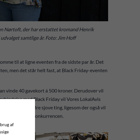
n Nørtoft, der har erstattet kromand Henrik
udvalget samtlige år. Foto: Jim Hoff
mme til at ligne eventen fra de sidste par år. Det
en, men det står helt fast, at Black Friday-eventen
kan vinde 40 gavekort á 500 kroner. Derudover vil
forbindelse med Black Friday vil Vores LokalAvis
s tilbud og andre sjove ting, ligesom der også vil
hold til gavekort-konkurrencen.
 brug af
ssige