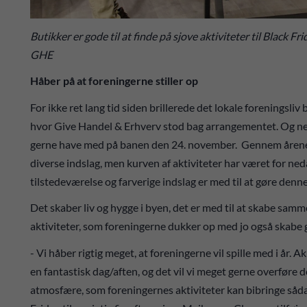
Butikker er gode til at finde på sjove aktiviteter til Black F
GHE
Håber på at foreningerne stiller op
For ikke ret lang tid siden brillerede det lokale foreningsliv
hvor Give Handel & Erhverv stod bag arrangementet. Og ne
gerne have med på banen den 24. november. Gennem årene h
diverse indslag, men kurven af aktiviteter har været for ne
tilstedeværelse og farverige indslag er med til at gøre denn
Det skaber liv og hygge i byen, det er med til at skabe samm
aktiviteter, som foreningerne dukker op med jo også skabe 
- Vi håber rigtig meget, at foreningerne vil spille med i år.
en fantastisk dag/aften, og det vil vi meget gerne overføre d
atmosfære, som foreningernes aktiviteter kan bibringe sådan 