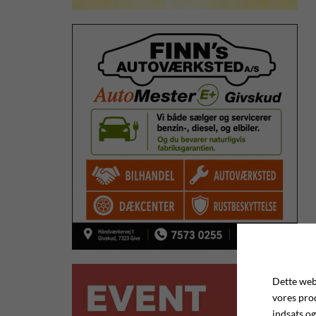
Dette webs
vores pro
indsats og