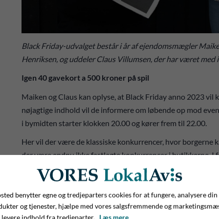
Black Friday-udvalget består i år af ejendomsmægler Maike
Henriksen, og uddeler Claus Villumsen, der har været med i 
Igen 40 gavekort a 500 kroner på spil
Maiken og Claus kan oplyse, at Black Friday anno 2023 vil ko
nøjagtige indhold vil de informere om løbende op mod event
i bymidten starter klokken 20.00 og kører frem til 22.00.
Her vil der være de klassiske konkurrencer, hvor borgerne 
der være endnu ikke fastlagte konkurrencer i butikkerne. I 
komme i en trykt udgave, og heri kan man læse om butikkerne
blive her, at man finder de kuponer, man skal aflevere i for
ted benytter egne og tredjeparters cookies for at fungere, analysere din
dukter og tjenester, hjælpe med vores salgsfremmende og marketingsmæ
 levere indhold fra tredjeparter.
Læs mere