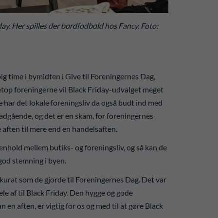
riday. Her spilles der bordfodbold hos Fancy. Foto:
 big time i bymidten i Give til Foreningernes Dag,
top foreningerne vil Black Friday-udvalget meget
ar det lokale foreningsliv da også budt ind med
dadgående, og det er en skam, for foreningernes
e aften til mere end en handelsaften.
enhold mellem butiks- og foreningsliv, og så kan de
god stemning i byen.
 Akkurat som de gjorde til Foreningernes Dag. Det var
ele af til Black Friday. Den hygge og gode
en aften, er vigtig for os og med til at gøre Black