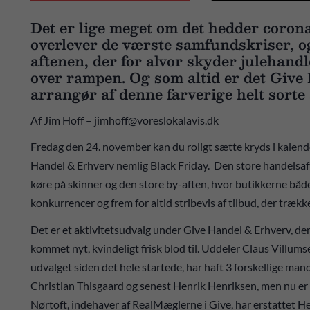
Det er lige meget om det hedder corona
overlever de værste samfundskriser, og
aftenen, der for alvor skyder julehandl
over rampen. Og som altid er det Give
arrangør af denne farverige helt sorte
Af Jim Hoff – jimhoff@voreslokalavis.dk
Fredag den 24. november kan du roligt sætte kryds i kalend
Handel & Erhverv nemlig Black Friday. Den store handelsaf
køre på skinner og den store by-aften, hvor butikkerne både
konkurrencer og frem for altid stribevis af tilbud, der trække
Det er et aktivitetsudvalg under Give Handel & Erhverv, der
kommet nyt, kvindeligt frisk blod til. Uddeler Claus Villums
udvalget siden det hele startede, har haft 3 forskellige mand
Christian Thisgaard og senest Henrik Henriksen, men nu er 
Nørtoft, indehaver af RealMæglerne i Give, har erstattet H