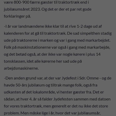
være 800-900 færre gæster til traktortræk end i
jubilæumsåret 2023. Og det er der et par ret gode
forklaringer på.
-I år var landmændene ikke klar til at rive 1-2 dage ud af
kalenderen for at gå til traktortræk. De sad simpelthen stadig
ude på traktorerne i marken og var i gang med markarbejdet.
Folk på maskinstationerne var også i gang med markarbejde,
og det betød også, at der ikke var nogle kørere i plus 14
tonsklassen, idet alle kørerne her sad ude på
arbejdsmaskinerne.
-Den anden grund var, at der var Jydefest i Sdr. Omme - og de
havde 50-års jubilæum og tiltrak mange folk, også fra
udkanten af det lokalområde, vi henter gæster fra. Det er
sådan, at hver 4. år så falder Jydefesten sammen med datoen
for vores traktortræk, men generelt er det nu ikke det store
problem. Men måske lige i år, hvor det var jubilæumsår,