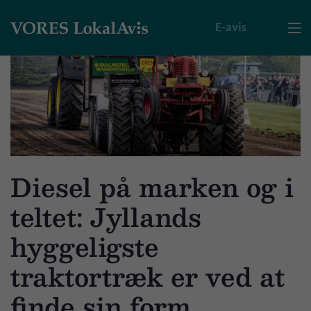
E-avis

Diesel på marken og i
teltet: Jyllands
hyggeligste
traktortræk er ved at
finde sin form