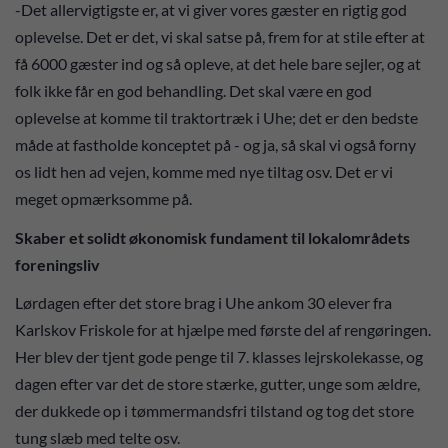
-Det allervigtigste er, at vi giver vores gæster en rigtig god
oplevelse. Det er det, vi skal satse på, frem for at stile efter at
få 6000 gæster ind og så opleve, at det hele bare sejler, og at
folk ikke får en god behandling. Det skal være en god
oplevelse at komme til traktortræk i Uhe; det er den bedste
måde at fastholde konceptet på - og ja, så skal vi også forny
os lidt hen ad vejen, komme med nye tiltag osv. Det er vi
meget opmærksomme på.
Skaber et solidt økonomisk fundament til lokalområdets
foreningsliv
Lørdagen efter det store brag i Uhe ankom 30 elever fra
Karlskov Friskole for at hjælpe med første del af rengøringen.
Her blev der tjent gode penge til 7. klasses lejrskolekasse, og
dagen efter var det de store stærke, gutter, unge som ældre,
der dukkede op i tømmermandsfri tilstand og tog det store
tung slæb med telte osv.