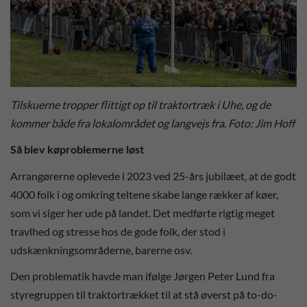
Tilskuerne tropper flittigt op til traktortræk i Uhe, og de
kommer både fra lokalområdet og langvejs fra. Foto: Jim Hoff
Så blev køproblemerne løst
Arrangørerne oplevede i 2023 ved 25-års jubilæet, at de godt
4000 folk i og omkring teltene skabe lange rækker af køer,
som vi siger her ude på landet. Det medførte rigtig meget
travlhed og stresse hos de gode folk, der stod i
udskænkningsområderne, barerne osv.
Den problematik havde man ifølge Jørgen Peter Lund fra
styregruppen til traktortrækket til at stå øverst på to-do-