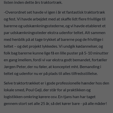
listen inden dette års traktortræk.
-Overordnet set havde vi igen i år et fantastisk traktortræk
og fest. Vi havde arbejdet med at skaffe lidt flere frivillige til
barerne og udskænkningsstederne, og vi havde etableret et
par udskænkningssteder ekstra udenfor teltet. Alt sammen
med henblik på at tage trykket af barerne pog de frivillige i
teltet – og det projekt lykkedes. Vi undgik kødannelser, og
folk bag barerne kunne lige få en lille puster på 5-10 minutter
en gang imellem, fordi vi var ekstra godt bemandet, fortæller
Jørgen Peter, der nu føler, at konceptet mht. Bemanding i
teltet og udenfor nu er på plads til alles tilfredsstillelse.
Selve traktortrækket er i gode professionelle hænder hos den
lokale smed, Poul Gejl, der står for al praktikken og
logistikken omkring kørere osv. En tjans han har taget
gennem stort set alle 25 år, så det kører bare - på alle måder!