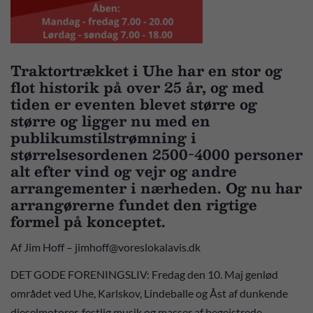
Traktortrækket i Uhe har en stor og
flot historik på over 25 år, og med
tiden er eventen blevet større og
større og ligger nu med en
publikumstilstrømning i
størrelsesordenen 2500-4000 personer
alt efter vind og vejr og andre
arrangementer i nærheden. Og nu har
arrangørerne fundet den rigtige
formel på konceptet.
Af Jim Hoff – jimhoff@voreslokalavis.dk
DET GODE FORENINGSLIV: Fredag den 10. Maj genlød
området ved Uhe, Karlskov, Lindeballe og Åst af dunkende
dieselmotorer, festlig musik og masser af begejstrede