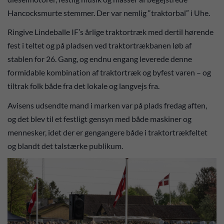
Hancocksmurte stemmer. Der var nemlig “traktorbal” i Uhe.
Ringive Lindeballe IF’s årlige traktortræk med dertil hørende
fest i teltet og på pladsen ved traktortrækbanen løb af
stablen for 26. Gang, og endnu engang leverede denne
formidable kombination af traktortræk og byfest varen – og
tiltrak folk både fra det lokale og langvejs fra.
Avisens udsendte mand i marken var på plads fredag aften,
og det blev til et festligt gensyn med både maskiner og
mennesker, idet der er gengangere både i traktortrækfeltet
og blandt det talstærke publikum.