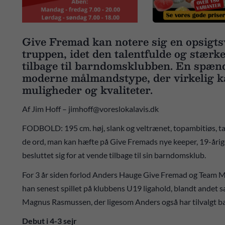
Give Fremad kan notere sig en opsigt
truppen, idet den talentfulde og stær
tilbage til barndomsklubben. En spænde
moderne målmandstype, der virkelig ka
muligheder og kvaliteter.
Af Jim Hoff – jimhoff@voreslokalavis.dk
FODBOLD: 195 cm. høj, slank og veltrænet, topambitiøs, tale
de ord, man kan hæfte på Give Fremads nye keeper, 19-årig
besluttet sig for at vende tilbage til sin barndomsklub.
For 3 år siden forlod Anders Hauge Give Fremad og Team Mid
han senest spillet på klubbens U19 ligahold, blandt ande
Magnus Rasmussen, der ligesom Anders også har tilvalgt 
Debut i 4-3 sejr