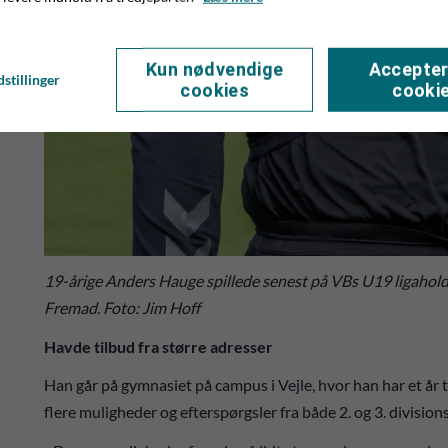
Kun nødvendige
Accepter
stillinger
cookies
cooki
19-årige Anders Hauge spillede senest på VBs U19 ligahold
Fremad. Foto: Jim Hoff
Havde tilbud fra større adresser
Han går på gymnasiet på campus i Vejle, hvor han har et år 
flere muligheder og efterspørgsler fra både 2. og 3. divisio