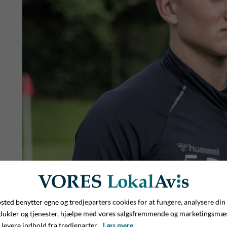
ted benytter egne og tredjeparters cookies for at fungere, analysere din
dukter og tjenester, hjælpe med vores salgsfremmende og marketingsmæ
 levere indhold fra tredjeparter.
Læs mere