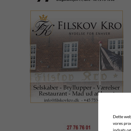
Dette webs
vores pro
indsats og