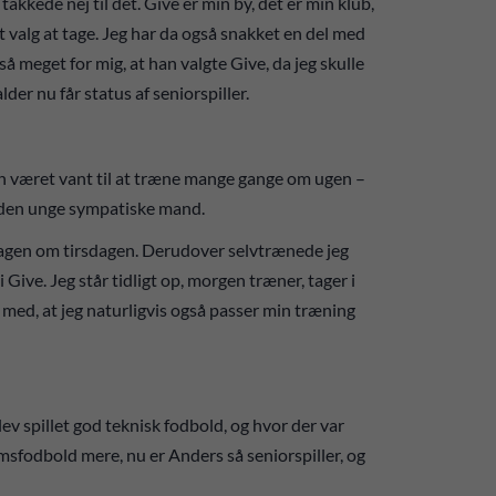
takkede nej til det. Give er min by, det er min klub,
et valg at tage. Jeg har da også snakket en del med
eget for mig, at han valgte Give, da jeg skulle
der nu får status af seniorspiller.
an været vant til at træne mange gange om ugen –
, den unge sympatiske mand.
 dagen om tirsdagen. Derudover selvtrænede jeg
 Give. Jeg står tidligt op, morgen træner, tager i
 med, at jeg naturligvis også passer min træning
lev spillet god teknisk fodbold, og hvor der var
msfodbold mere, nu er Anders så seniorspiller, og