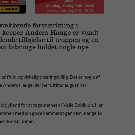
svækkende forstærkning i
ke keeper Anders Hauge er vendt
nde tilføjelse til truppen og en
n bibringe holdet nogle nye
ntfuld og virkelig træningsvillig. Det er nogle af
e Anders Hauge, der her ultimo august har
tjylland for at tage chancen i Vejle Boldklub. Her
t sammen med sin gode kammerat gennem mange år,
barndomsklubben.