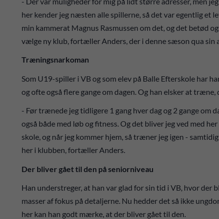
- Der var muligheder for mig på lidt større adresser, men jeg 
her kender jeg næsten alle spillerne, så det var egentlig et l
min kammerat Magnus Rasmussen om det, og det betød også m
vælge ny klub, fortæller Anders, der i denne sæson qua sin al
Træningsnarkoman
Som U19-spiller i VB og som elev på Balle Efterskole har h
og ofte også flere gange om dagen. Og han elsker at træne
- Før trænede jeg tidligere 1 gang hver dag og 2 gange om
også både med løb og fitness. Og det bliver jeg ved med her i
skole, og når jeg kommer hjem, så træner jeg igen - samtidig
her i klubben, fortæller Anders.
Der bliver gået til den på seniorniveau
Han understreger, at han var glad for sin tid i VB, hvor der b
masser af fokus på detaljerne. Nu hedder det så ikke ungdo
her kan han godt mærke, at der bliver gået til den.