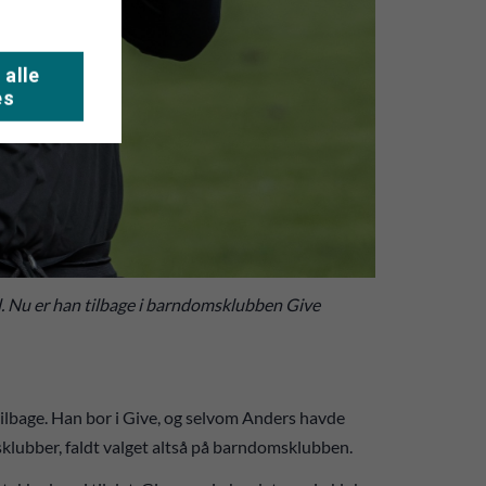
 alle
es
. Nu er han tilbage i barndomsklubben Give
tilbage. Han bor i Give, og selvom Anders havde
nsklubber, faldt valget altså på barndomsklubben.