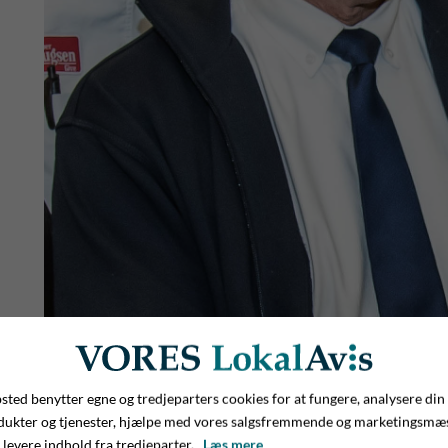
ted benytter egne og tredjeparters cookies for at fungere, analysere din
dukter og tjenester, hjælpe med vores salgsfremmende og marketingsmæ
 levere indhold fra tredjeparter.
Læs mere