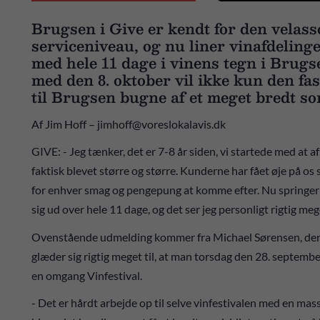
Brugsen i Give er kendt for den velass
serviceniveau, og nu liner vinafdelin
med hele 11 dage i vinens tegn i Brugse
med den 8. oktober vil ikke kun den fa
til Brugsen bugne af et meget bredt so
Af Jim Hoff – jimhoff@voreslokalavis.dk
GIVE: - Jeg tænker, det er 7-8 år siden, vi startede med at af
faktisk blevet større og større. Kunderne har fået øje på os
for enhver smag og pengepung at komme efter. Nu springer v
sig ud over hele 11 dage, og det ser jeg personligt rigtig meg
Ovenstående udmelding kommer fra Michael Sørensen, der er
glæder sig rigtig meget til, at man torsdag den 28. septemb
en omgang Vinfestival.
- Det er hårdt arbejde op til selve vinfestivalen med en mas