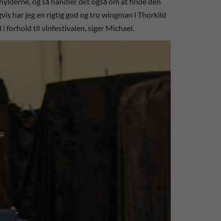
 hylderne, og så handler det også om at finde den
gvis har jeg en rigtig god og tro wingman i Thorkild
 forhold til vinfestivalen, siger Michael.