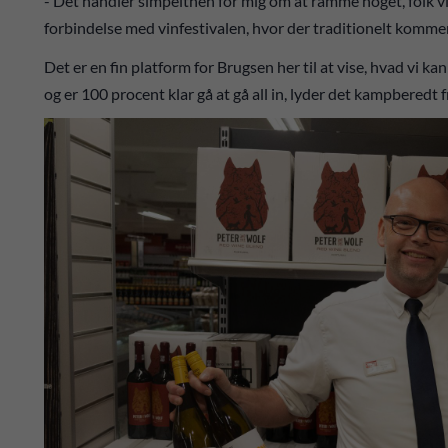
- Det handler simpelthen for mig om at ramme noget, folk vil 
forbindelse med vinfestivalen, hvor der traditionelt komme
Det er en fin platform for Brugsen her til at vise, hvad vi ka
og er 100 procent klar gå at gå all in, lyder det kampberedt 