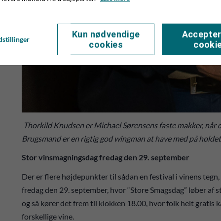
Kun nødvendige
Accepter
stillinger
cookies
cooki
Thorkild Knudsen er Michael Sørensens faste makker, når de
Brugsmand er en rigtig god wingman at have med på holdet
Stor vinsmagningsdag fredag den 29. september
Der er flere højdepunkter til sådan en festival i vinens teg
fredag den 29. september, hvor “Store Smagsdag” løber af s
og så kører det frem til klokken 18.00, hvor folk helt gratis 
forskellige vine.