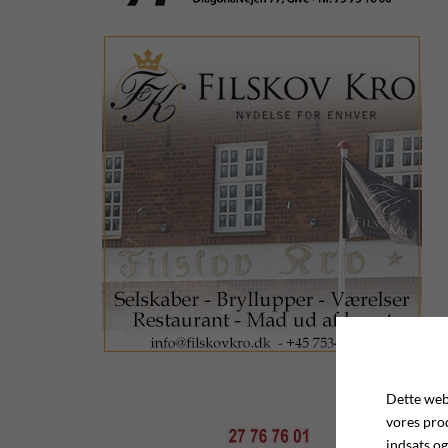
Dette webs
vores pro
indsats og