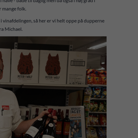
have - både til daglig men da også i høj grad i
r mange folk.
n i vinafdelingen, så her er vi helt oppe på dupperne
fra Michael.