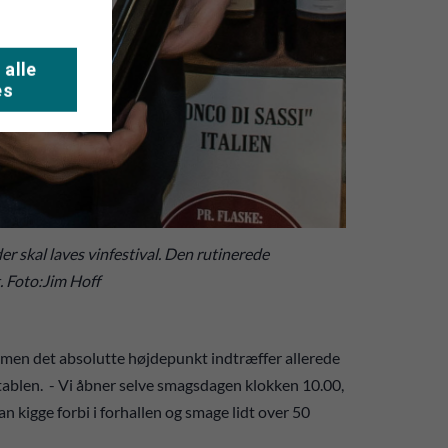
 alle
es
r skal laves vinfestival. Den rutinerede
. Foto:Jim Hoff
n, men det absolutte højdepunkt indtræffer allerede
tablen. - Vi åbner selve smagsdagen klokken 10.00,
kan kigge forbi i forhallen og smage lidt over 50