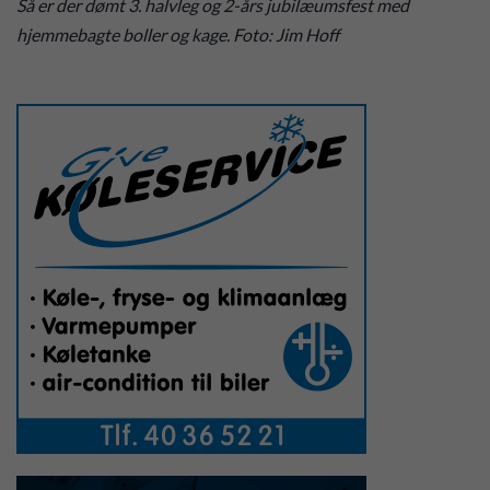
Så er der dømt 3. halvleg og 2-års jubilæumsfest med
hjemmebagte boller og kage. Foto: Jim Hoff