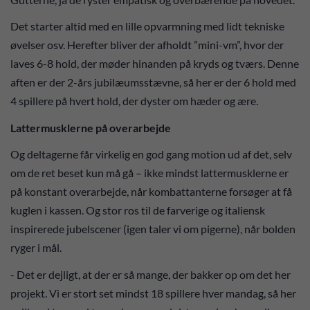
Det starter altid med en lille opvarmning med lidt tekniske
øvelser osv. Herefter bliver der afholdt ”mini-vm”, hvor der
laves 6-8 hold, der møder hinanden på kryds og tværs. Denne
aften er der 2-års jubilæumsstævne, så her er der 6 hold med
4 spillere på hvert hold, der dyster om hæder og ære.
Lattermusklerne på overarbejde
Og deltagerne får virkelig en god gang motion ud af det, selv
om de ret beset kun må gå – ikke mindst lattermusklerne er
på konstant overarbejde, når kombattanterne forsøger at få
kuglen i kassen. Og stor ros til de farverige og italiensk
inspirerede jubelscener (igen taler vi om pigerne), når bolden
ryger i mål.
- Det er dejligt, at der er så mange, der bakker op om det her
projekt. Vi er stort set mindst 18 spillere hver mandag, så her