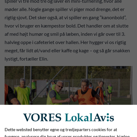
spiller vi tre mod tre og laver en mini-turnering, hvor alle
møder alle. Nogle gange spiller vi piger mod drenge, det er
rigtig sjovt. Det sker også, at vi spiller en gang ”kanonbold”,
hvor vi bruger en kæmpestor bold. Det handler om at slutte
af med højt humør og smil på læben, inden vi går over til 3.
halvleg oppe i cafeteriet over hallen. Her hygger vi os rigtig
meget, får lidt øl/vand eller kaffe og kage – og så går snakken
lystigt, fortæller Elin.
Dette websted benytter egne og tredjeparters cookies for at
fungere, analysere din brug af vores produkter og tjenester, hjælpe