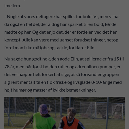
imellem.
- Nogle af vores deltagere har spillet fodbold før, men vi har
da også en hel del, der aldrig har sparket til en bold, før de
mødte op her. Og det er jo det, der er fordelen ved det her
koncept: Alle kan være med uanset forudsætninger, netop
fordi man ikke må løbe og tackle, forklarer Elin.
Nu sagde hun godt nok, den gode Elin, at spillerne er fra 15 til
78 år, men når først bolden ruller og adrenalinen pumper, er
det vel næppe helt forkert at sige, at så forvandler gruppen
sig rent mentalt til en flok friske og livsglade 8-10-årige med
højt humør og masser af kvikke bemærkninger.