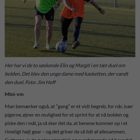
Her har vi de to søskende Elin og Margit i en tæt duel om
bolden. Det blev den unge dame med kasketten, der vandt
den duel. Foto: Jim Hoff
Mini-vm
Man bemærker også, at ”gang” er et vidt begreb, for når, især
pigerne, øjner en mulighed for et sprint for at nå bolden og
piske den i mål, ja så sker det da, at benene kommer op i et
rimeligt højt gear – og det griner de så lidt af allesammen.
Gutterne, ja de ryster empatisk og overbærende på hovedet.