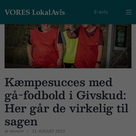
E-avis

Kæmpesucces med
gå-fodbold i Givskud:
Her går de virkelig til
sagen
31. AUGUST 2023
AF JIM HOFF