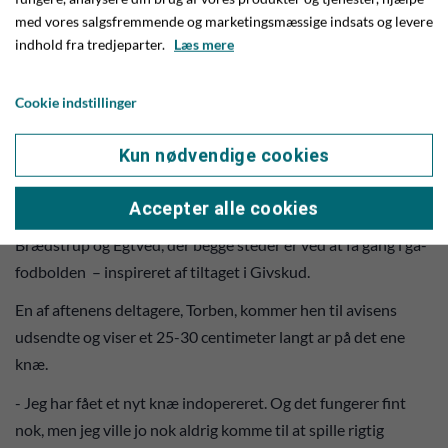
med vores salgsfremmende og marketingsmæssige indsats og levere
indhold fra tredjeparter.
Læs mere
Her kæmper mænd og kvinder på lige fod. Foto: Jim Hoff
Cookie indstillinger
Torben fik mulighed for at spille fodbold igen – med nyt
knæ
Kun nødvendige cookies
Spillerne kommer fra Givskud og omegn, men andre klubber
Accepter alle cookies
har fået øje på konceptet. Man har således haft besøg af både
Brædstrup og Egtved, der begge steder er ved at få gang i gå-
fodbolden – inspireret af tiltaget i Givskud.
En af aftenens deltagere, Torben, kommer hen til avisens
udsendte og viser et 25-30 centimeter langt ar på det ene
knæ.
- Jeg har fået et nyt knæ indopereret. Og det fungerer fint
nok, men jeg ville jo nok aldrig komme til at spille rigtig