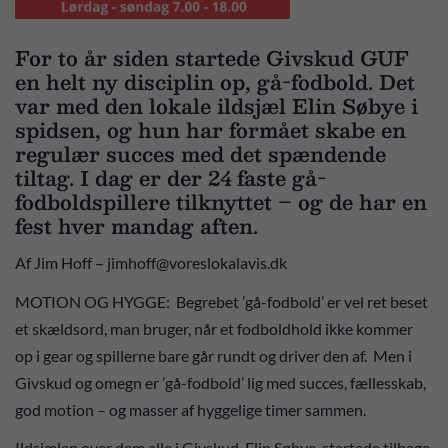
For to år siden startede Givskud GUF
en helt ny disciplin op, gå-fodbold. Det
var med den lokale ildsjæl Elin Søbye i
spidsen, og hun har formået skabe en
regulær succes med det spændende
tiltag. I dag er der 24 faste gå-
fodboldspillere tilknyttet – og de har en
fest hver mandag aften.
Af Jim Hoff – jimhoff@voreslokalavis.dk
MOTION OG HYGGE: Begrebet ’gå-fodbold’ er vel ret beset
et skældsord, man bruger, når et fodboldhold ikke kommer
op i gear og spillerne bare går rundt og driver den af. Men i
Givskud og omegn er ’gå-fodbold’ lig med succes, fællesskab,
god motion – og masser af hyggelige timer sammen.
Ildsjælen over dem alle i Givskud, Elin Søbye, startede tilbage