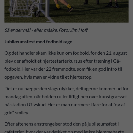
Så er der mål - eller måske. Foto: Jim Hoff
Jubilæumsfest med fodboldkage
Og det handler skam ikke kun om fodbold, for den 21. august
blev der afholdt et hjertestarterkursus efter træning i Gå-
fodbold. Her var der 22 fremmødte, som fik en god intro til
opgaven, hvis man er vidne til et hjertestop.
Det er nu næppe den slags ulykker, deltagerne kommer ud for
mandag aften, når bolden ruller lifligt hen over kunstgræsset
på stadion i Givskud. Her er man nærmere i fare for at ”dø af
grin”, smiley.
Efter aftenens anstrengelser stod den på jubilæumsfest i
cafeteriet, hvor der var dækket op med lækre hjemmebagte