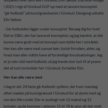
i 2021 i regi af Givskud GUF op med at lancere konceptet
”gå-fodbold” på kunstgræsbanen i Givskud. Dengang udtalte
Elin Søbye:
- Gå-fodbolden ligger under konceptet 'Bevæg dig for livet'.
Det er DBU, der har lanceret konceptet, og jeg tænkte, at det
kunne være godt med et koncept som dette her i området.
Her kan alle være med uanset køn, fysisk formåen, alder, og
hvad man eller måtte have af forskellige forudsætninger. Jeg
er jo selv vild med fodbold, så jeg havde stor lyst til at prøve
det af som tovholder her i Givskud, fortæller Elin.
Her kan alle være med
I dag er der 24 faste gå-fodbold-spillere, der hver mandag
aften mødes på kunstgræsset i Givskud for at dyste med og
om den lille runde. Der er pudsigt nok 12 mænd og 12
kvinder, og de kommer i alderen 15 til 78 år plus alt det midt