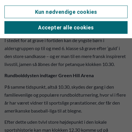
løber der en ganske speciel begivenhed af stablen, idet man
Kun nødvendige cookies
her kan se film i aulaen fra gamle dage i Grønbjerg-Langelund.
Godt tænkt indslag, der uden tvivl kan sætte gang i den
Accepter alle cookies
hyggelige tur down memory lane.
I stedet for at grave i fortiden kan de yngste børn i
aldersgruppen op til og med 6. klasse så grave efter ’guld’ i
den store sandkasse – og er man til en mere fransk inspireret
livsstil, jamen så åbnes der for petanque klokken 10.30.
Rundbolddysten indtager Green Hill Arena
På samme tidspunkt, altså 10.30, skydes der gang i den
familievenlige og populære rundboldturnering, hvor vi i flere
år har været vidner til sportslige præstationer, der får den
amerikanske baseball-liga til at blegne.
Efter dette uden tvivl store højdepunkt i den lokale
sportshistorie kan man klokken 12.30 komme ud på