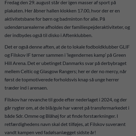
Fredag den 29. august står der igen masser af sport på
plakaten. Her åbner hallen klokken 17.00, hvor der er en
aktivitetsbane for børn og badminton for alle. På
udendørsarealerne afholdes der familiespejderaktiviteter, og
der indbydes også til disko i Aftenklubben.
Det er også denne aften, at de to lokale fodboldklubber GLIF
og Filskov IF tørner sammen i ’legendernes kamp’ på Green
Hill Arena. Det er ubetinget Danmarks svar på derbybraget
mellem Celtic og Glasgow Rangers; her er der no mercy, når
først de topmotiverede forholdsvis knap så unge herrer
træder ind i arenaen.
Filskov har revanche til gode efter nederlaget i 2024, og der
går rygter om, at de blå/gule har været på transfermarkedet i
både Sdr. Omme og Blåhøj for at finde forstærkninger. I
retfærdighedens navn skal det tilføjes, at Filskov suverænt
vandt kampen ved fadølsanlægget sidste år!