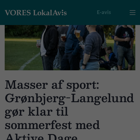
E-avis

Masser af sport:
Grønbjerg-Langelund
gør klar til
sommerfest med
Aktive Dage