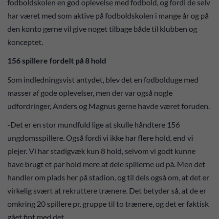
fodboldskolen en god oplevelse med fodbold, og fordi de selv
har været med som aktive på fodboldskolen i mange år og på
den konto gerne vil give noget tilbage både til klubben og
konceptet.
156 spillere fordelt på 8 hold
Som indledningsvist antydet, blev det en fodbolduge med
masser af gode oplevelser, men der var også nogle
udfordringer, Anders og Magnus gerne havde været foruden.
-Det er en stor mundfuld lige at skulle håndtere 156
ungdomsspillere. Også fordi vi ikke har flere hold, end vi
plejer. Vi har stadigvæk kun 8 hold, selvom vi godt kunne
have brugt et par hold mere at dele spillerne ud på. Men det
handler om plads her på stadion, og til dels også om, at det er
virkelig svært at rekruttere trænere. Det betyder så, at de er
omkring 20 spillere pr. gruppe til to trænere, og det er faktisk
gået fint med det.