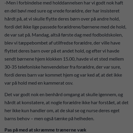
-Men i forbindelse med holddannelsen har vi godt nok haft
en del bøvl med sure og vrede forældre, der har insisteret
hårdt på, at vi skulle flytte deres børn over på andre hold,
fordi det ikke lige passede forældrene/børnene med de hold,
de var sat på. Mandag, altså første dag med fodboldskolen,
blev vi tæppebombet af utilfredse forældre, der ville have
flyttet deres barn over på et andet hold, og efter vi havde
sendt børnene hjem klokken 15.00, havde vi et sted mellem
30-35 telefoniske henvendelser fra forældre, der var sure,
fordi deres barn var kommet hjem og var ked af, at det ikke
var på hold med en kammerat osv.
Det var godt nok en benhård omgang at skulle igennem, og
hårdt at konstatere, at nogle forældre ikke har forstået, at det
her ikke kun handler om, at de skal se og nurse deres eget
barns behov – men også tænke på helheden.
Pas på med at skræmme trænerne væk