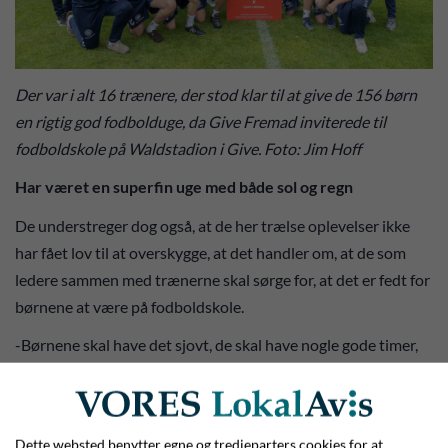
Der var i alt 16 trænere, der stod klar til at give de 156 børn
en rigtig god fodbolduge, da Give Fremad inviterede til
fodboldskole på Waldstadion i Give. Foto: Jim Hoff
Har været en superfin uge med både sol og regn
De understreger dog også, at de her trælse oplevelser ikke
har fået lov til at overskygge, at det handler om, at de som
ledere sammen med trænerne skal sørge for, at det er fedt for
børnene at være på fodboldskole.
-Børnene skal have det sjovt, de skal have nogle gode timer,
og de skal spille en masse fodbold – og sådan har det også
været. Det har været en god ude, hvor børnene har hygget sig
i deres respektive gruppe. DBU har sendte fem trænerhæfter
Dette websted benytter egne og tredjeparters cookies for at