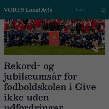
E-avis

Rekord- og
jubilæumsår for
fodboldskolen i Give
ikke uden
udfordringer