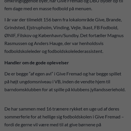
omkringliggende byer, når Give Fremad og DBU byder op til
fem dage med en masse fodbold på menuen.
I år var der tilmeldt 156 børn fra lokalområde Give, Brande,
Grindsted, Ejstrupholm, Vinding, Vejle, Ikast, FB Fodbold,
ØNIF, Filskov og København/Sundby. Det fortæller Magnus
Rasmussen og Anders Hauge, der var henholdsvis
fodboldskoleleder og fodboldskolelederassistent.
Handler om de gode oplevelser
De er begge “af egen avl” i Give Fremad og har begge spillet
på højt ungdomsniveau i VB, inden de vendte hjem til
barndomsklubben for at spille på klubbens jyllandsseriehold.
De har sammen med 16 trænere rykket en uge ud af deres
sommerferie for at hellige sig fodboldskolen i Give Fremad –
fordi de gerne vil være med til at give børnene på