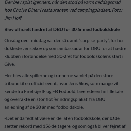
Der blev spist igennem, når den stod på varm middagsmad
hos Cholys Diner i restauranten ved campingpladsen. Foto:
Jim Hoff
Blev officielt hædret af DBU for 30 år med fodboldskole
Onsdag over middag var der så dømt “surpise-party”, for her
dukkede Jens Skov op som ambassadør for DBU for at hædre
klubben i forbindelse med 30-året for fodboldskolens start i
Give.
Her blev alle spillerne og trænerne samlet på den store
tribune til en officiel event, hvor Jens Skov, som mange vil
kende fra Firehøje IF og FB Fodbold, laverede en fin lille tale
og overrakte en stor flot ‘erindringsplakat’ fra DBU i
anledning af de 30 år med fodboldskole.
-Det er da fedt at være en del af en fodboldskole, der både
sætter rekord med 156 deltagere, og som også bliver fejret af