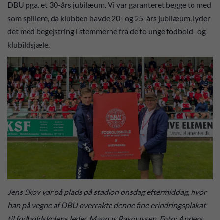
DBU pga. et 30-års jubilæum. Vi var garanteret begge to med
som spillere, da klubben havde 20- og 25-års jubilæum, lyder
det med begejstring i stemmerne fra de to unge fodbold- og
klubildsjæle.
Jens Skov var på plads på stadion onsdag eftermiddag, hvor
han på vegne af DBU overrakte denne fine erindringsplakat
til fodboldskolens leder, Magnus Rasmussen. Foto: Anders