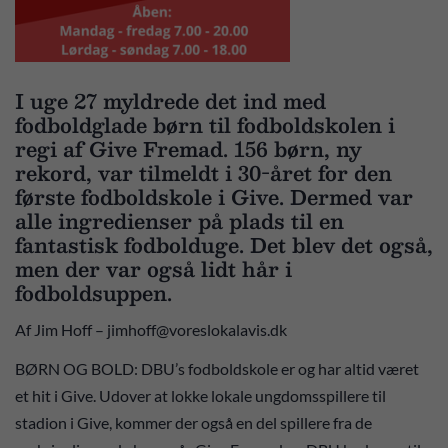
I uge 27 myldrede det ind med
fodboldglade børn til fodboldskolen i
regi af Give Fremad. 156 børn, ny
rekord, var tilmeldt i 30-året for den
første fodboldskole i Give. Dermed var
alle ingredienser på plads til en
fantastisk fodbolduge. Det blev det også,
men der var også lidt hår i
fodboldsuppen.
Af Jim Hoff – jimhoff@voreslokalavis.dk
BØRN OG BOLD: DBU’s fodboldskole er og har altid været
et hit i Give. Udover at lokke lokale ungdomsspillere til
stadion i Give, kommer der også en del spillere fra de