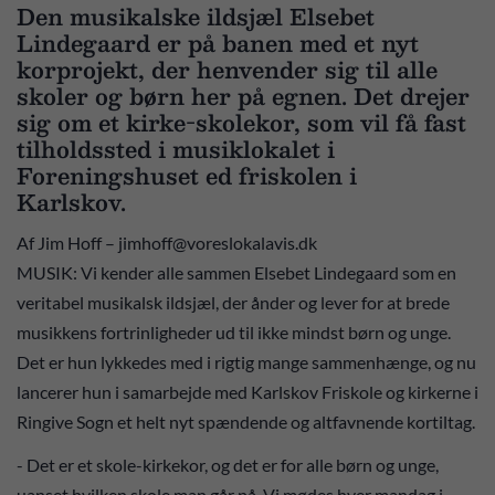
Den musikalske ildsjæl Elsebet
Lindegaard er på banen med et nyt
korprojekt, der henvender sig til alle
skoler og børn her på egnen. Det drejer
sig om et kirke-skolekor, som vil få fast
tilholdssted i musiklokalet i
Foreningshuset ed friskolen i
Karlskov.
Af Jim Hoff – jimhoff@voreslokalavis.dk
MUSIK: Vi kender alle sammen Elsebet Lindegaard som en
veritabel musikalsk ildsjæl, der ånder og lever for at brede
musikkens fortrinligheder ud til ikke mindst børn og unge.
Det er hun lykkedes med i rigtig mange sammenhænge, og nu
lancerer hun i samarbejde med Karlskov Friskole og kirkerne i
Ringive Sogn et helt nyt spændende og altfavnende kortiltag.
- Det er et skole-kirkekor, og det er for alle børn og unge,
uanset hvilken skole man går på. Vi mødes hver mandag i