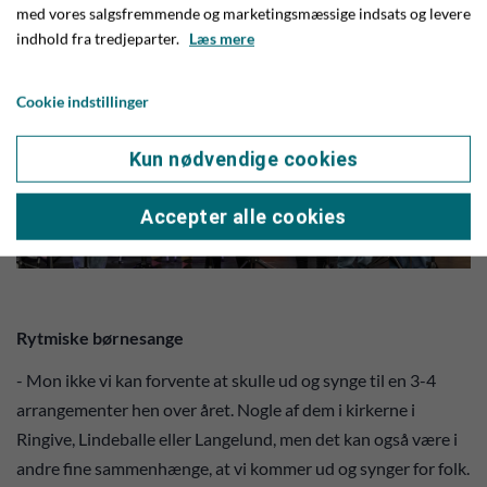
med vores salgsfremmende og marketingsmæssige indsats og levere
indhold fra tredjeparter.
Læs mere
Cookie indstillinger
Kun nødvendige cookies
Accepter alle cookies
Rytmiske børnesange
- Mon ikke vi kan forvente at skulle ud og synge til en 3-4
arrangementer hen over året. Nogle af dem i kirkerne i
Ringive, Lindeballe eller Langelund, men det kan også være i
andre fine sammenhænge, at vi kommer ud og synger for folk.