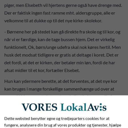
piger, men Elsebeth vil hjertens gerne også have drenge med.
Der er faktisk ingen fast ramme mht. aldersgruppe, alle er
velkomne til at dukke op til det nye kirke-skolekor.
- Børnene her på stedet kan gå direkte fra skole og til kor, og
når vi er færdige, kan de tage bussen hjem. Det er virkelig
funktionelt, Ok, børn/unge udefra skal nok køres hertil. Men
husk det modsat tidligere er gratis at deltage i koret. Det er
det fordi, at det er kirken, der betaler min løn, fordi de har
afsat midler til et kor, fortæller Elsebet.
Hun kan ydermere berette, at det forventes, at det nye kor
kan bruges i mange forskellige sammenhænge ud over at
synge i kirken - og at det, sagt med glimt i øjet og smil på
læben, er hendes drøm, at koret kulminerer med en
optræden på Plænen i Tivoli.
Dette websted benytter egne og tredjeparters cookies for at
fungere, analysere din brug af vores produkter og tjenester, hjælpe