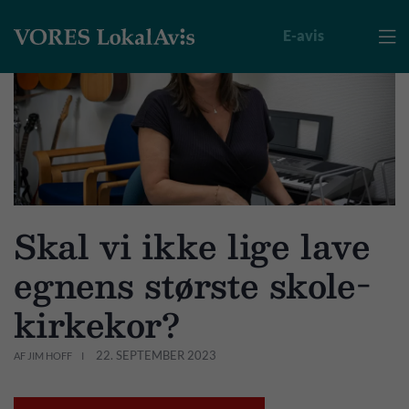
E-avis

Skal vi ikke lige lave
egnens største skole-
kirkekor?
22. SEPTEMBER 2023
AF JIM HOFF