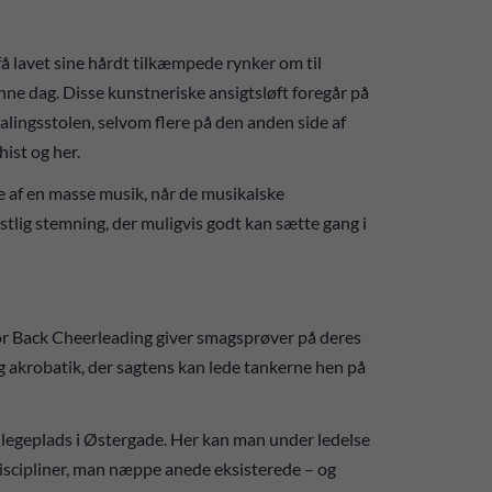
få lavet sine hårdt tilkæmpede rynker om til
enne dag. Disse kunstneriske ansigtsløft foregår på
alingsstolen, selvom flere på den anden side af
hist og her.
e af en masse musik, når de musikalske
stlig stemning, der muligvis godt kan sætte gang i
azor Back Cheerleading giver smagsprøver på deres
og akrobatik, der sagtens kan lede tankerne hen på
i-legeplads i Østergade. Her kan man under ledelse
discipliner, man næppe anede eksisterede – og