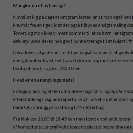
Mangler du et nyt ansigt?
Nuvel, et kig på dagens program fortæller, at man også kan 
knurhår fra en tiger, idet der også tilbydes ansigtsmaling d
Torvet, og mon ikke vi mest kommer til at se børn i ansigtsm
sølvbryllupsalderen nok godt kunne trænge til et kulørt lift 
Derudover vil gaderne i midtbyen også komme til at genlyd
energibomber fra Street Cats i både dur og mol sætter en fe
bentøjet hos hr. og fru. 7323 Give.
Hvad er en energi-legeplads?
Energiudladning af den ultimative slags får vi også, når R
effektfulde og livsglade repertoire på Torvet – det er dans 
både OL i springgymnastik og DM i Jitterbug.
Fra klokken 16.00 til 18.45 kan man teste en såkaldt energ
af kompetente, energifyldte legeentusiaster prøve ting og 