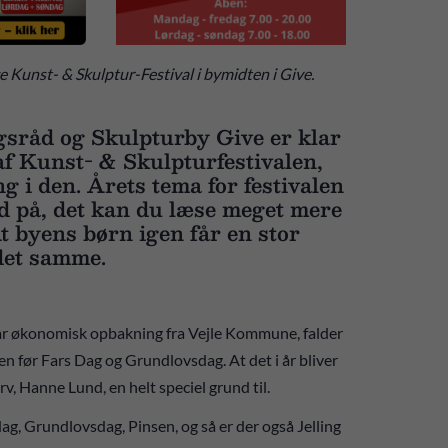
ge Kunst- & Skulptur-Festival i bymidten i Give.
gsråd og Skulpturby Give er klar
f Kunst- & Skulpturfestivalen,
ng i den. Årets tema for festivalen
 ud på, det kan du læse meget mere
t byens børn igen får en stor
 det samme.
har økonomisk opbakning fra Vejle Kommune, falder
en før Fars Dag og Grundlovsdag. At det i år bliver
v, Hanne Lund, en helt speciel grund til.
ag, Grundlovsdag, Pinsen, og så er der også Jelling