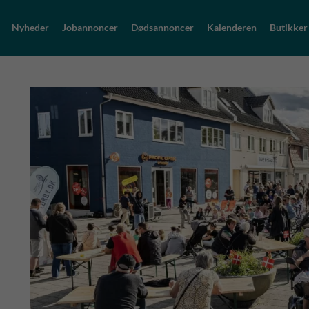
Nyheder
Jobannoncer
Dødsannoncer
Kalenderen
Butikker