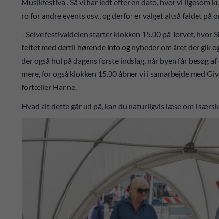
Musikfestival. Så vi har ledt efter en dato, hvor vi ligesom 
ro for andre events osv., og derfor er valget altså faldet på o
- Selve festivaldelen starter klokken 15.00 på Torvet, hvor S
teltet med dertil hørende info og nyheder om året der gik o
der også hul på dagens første indslag, når byen får besøg a
mere, for også klokken 15.00 åbner vi i samarbejde med Give
fortæller Hanne.
Hvad alt dette går ud på, kan du naturligvis læse om i særskil