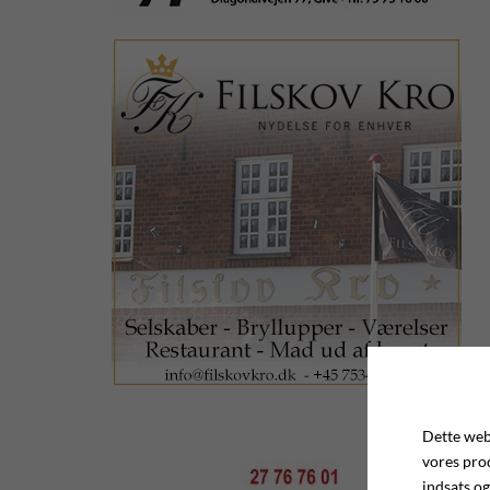
Dette webs
vores pro
indsats og