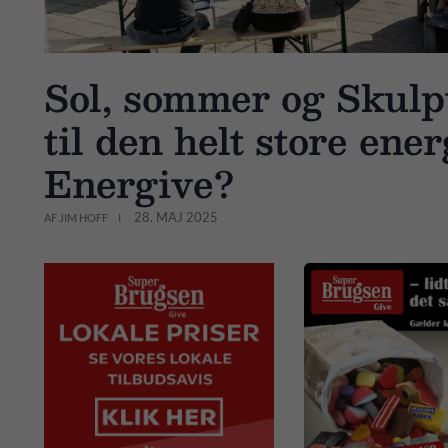
Sol, sommer og Skulpt
til den helt store ene
Energive?
28. MAJ 2025
AF JIM HOFF