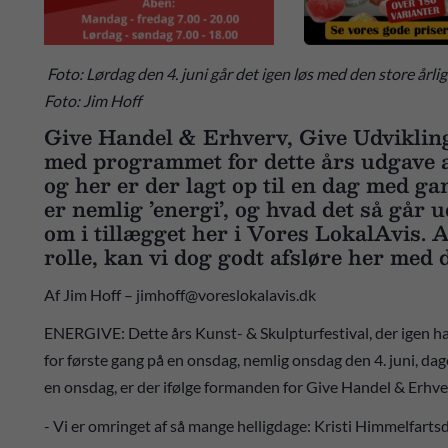
Foto: Lørdag den 4. juni går det igen løs med den store årli
Foto: Jim Hoff
Give Handel & Erhverv, Give Udviklin
med programmet for dette års udgave a
og her er der lagt op til en dag med ga
er nemlig ’energi’, og hvad det så går
om i tillægget her i Vores LokalAvis. A
rolle, kan vi dog godt afsløre her med
Af Jim Hoff – jimhoff@voreslokalavis.dk
ENERGIVE: Dette års Kunst- & Skulpturfestival, der igen 
for første gang på en onsdag, nemlig onsdag den 4. juni, dag
en onsdag, er der ifølge formanden for Give Handel & Erhver
- Vi er omringet af så mange helligdage: Kristi Himmelfartsd