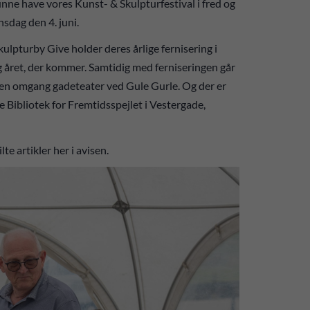
kunne have vores Kunst- & Skulpturfestival i fred og
nsdag den 4. juni.
kulpturby Give holder deres årlige fernisering i
g året, der kommer. Samtidig med ferniseringen går
f en omgang gadeteater ved Gule Gurle. Og der er
 Bibliotek for Fremtidsspejlet i Vestergade,
te artikler her i avisen.