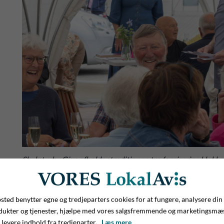
Skulpturby Give afholder traditionen tro fernisering klokken
Børn og kunst – det passer bare sammen
Men vi skal lige spole uret tilbage til onsdag formiddag klo
ted benytter egne og tredjeparters cookies for at fungere, analysere din
dukter og tjenester, hjælpe med vores salgsfremmende og marketingsmæ
energibomber, også kendt under begrebet ’børn’, der bliver s
 levere indhold fra tredjeparter.
Læs mere