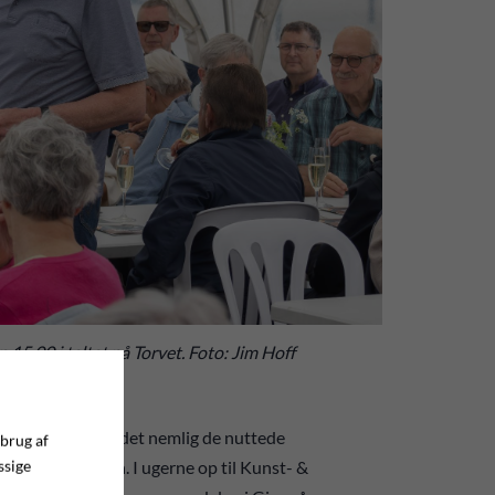
 15.00 i teltet på Torvet. Foto: Jim Hoff
kken 9.30. Her er det nemlig de nuttede
 brug af
ssige
luppet løs i byen. I ugerne op til Kunst- &