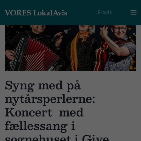
E-avis

Syng med på
nytårsperlerne:
Koncert med
fællessang i
sognehuset i Give