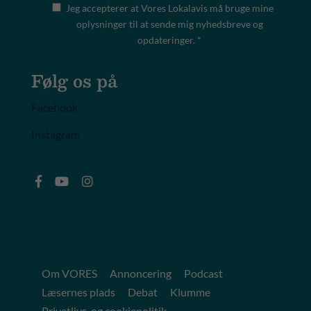
Jeg accepterer at Vores Lokalavis må bruge mine
oplysninger til at sende mig nyhedsbreve og
opdateringer. *
Følg os på
Facebook
Instagram
Om VORES
Annoncering
Podcast
Læsernes plads
Debat
Klumme
Privatlivs-og cookiepolitik