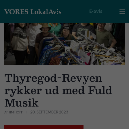
E-avis

Thyregod-Revyen
rykker ud med Fuld
Musik
20. SEPTEMBER 2023
AF JIM HOFF