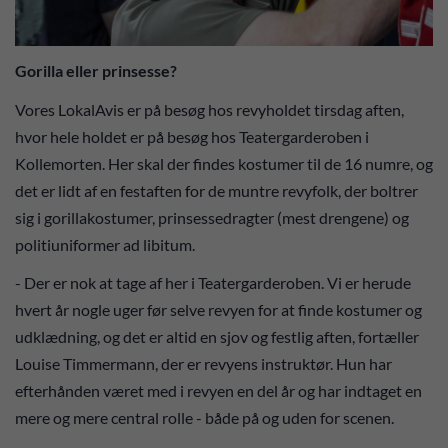
Gorilla eller prinsesse?
Vores LokalAvis er på besøg hos revyholdet tirsdag aften,
hvor hele holdet er på besøg hos Teatergarderoben i
Kollemorten. Her skal der findes kostumer til de 16 numre, og
det er lidt af en festaften for de muntre revyfolk, der boltrer
sig i gorillakostumer, prinsessedragter (mest drengene) og
politiuniformer ad libitum.
- Der er nok at tage af her i Teatergarderoben. Vi er herude
hvert år nogle uger før selve revyen for at finde kostumer og
udklædning, og det er altid en sjov og festlig aften, fortæller
Louise Timmermann, der er revyens instruktør. Hun har
efterhånden været med i revyen en del år og har indtaget en
mere og mere central rolle - både på og uden for scenen.