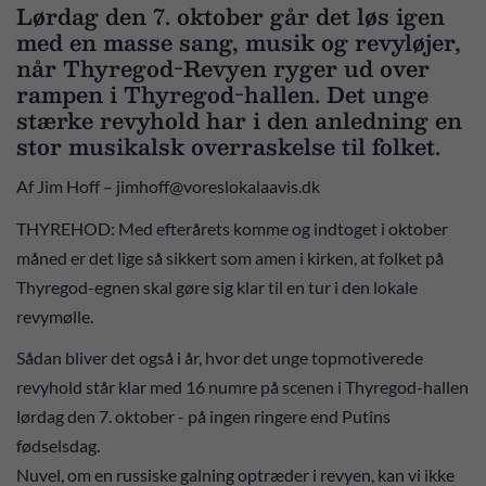
Lørdag den 7. oktober går det løs igen
med en masse sang, musik og revyløjer,
når Thyregod-Revyen ryger ud over
rampen i Thyregod-hallen. Det unge
stærke revyhold har i den anledning en
stor musikalsk overraskelse til folket.
Af Jim Hoff – jimhoff@voreslokalaavis.dk
THYREHOD: Med efterårets komme og indtoget i oktober
måned er det lige så sikkert som amen i kirken, at folket på
Thyregod-egnen skal gøre sig klar til en tur i den lokale
revymølle.
Sådan bliver det også i år, hvor det unge topmotiverede
revyhold står klar med 16 numre på scenen i Thyregod-hallen
lørdag den 7. oktober - på ingen ringere end Putins
fødselsdag.
Nuvel, om en russiske galning optræder i revyen, kan vi ikke