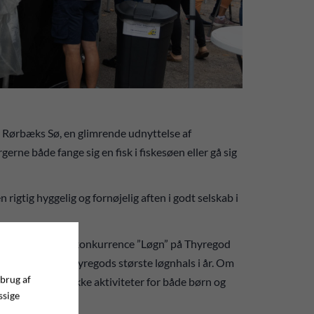
d Rørbæks Sø, en glimrende udnyttelse af
ne både fange sig en fisk i fiskesøen eller gå sig
n rigtig hyggelig og fornøjelig aften i godt selskab i
til den store raflekonkurrence ”Løgn” på Thyregod
med titlen som Thyregods største løgnhals i år. Om
 brug af
med en lang række aktiviteter for både børn og
ssige