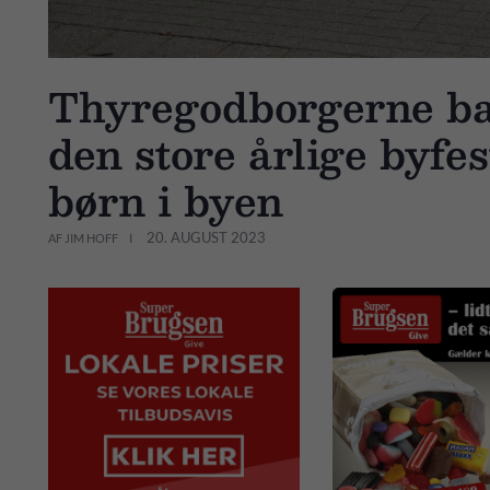
Thyregodborgerne ba
den store årlige byfes
børn i byen
20. AUGUST 2023
AF JIM HOFF