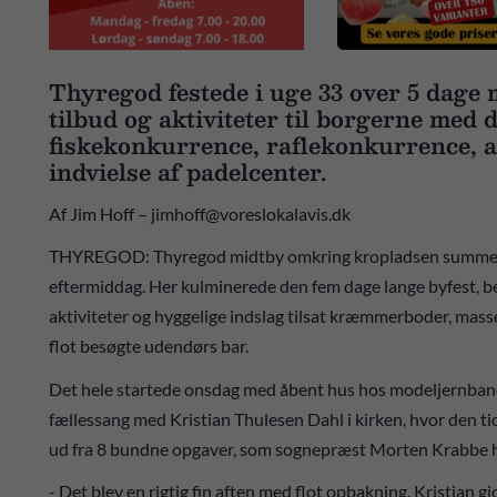
Thyregod festede i uge 33 over 5 dage 
tilbud og aktiviteter til borgerne med
fiskekonkurrence, raflekonkurrence, a
indvielse af padelcenter.
Af Jim Hoff – jimhoff@voreslokalavis.dk
THYREGOD: Thyregod midtby omkring kropladsen summede a
eftermiddag. Her kulminerede den fem dage lange byfest,
aktiviteter og hyggelige indslag tilsat kræmmerboder, mass
flot besøgte udendørs bar.
Det hele startede onsdag med åbent hus hos modeljernban
fællessang med Kristian Thulesen Dahl i kirken, hvor den ti
ud fra 8 bundne opgaver, som sognepræst Morten Krabbe h
- Det blev en rigtig fin aften med flot opbakning. Kristian g