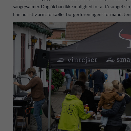
sange/salmer. Dog fik han ikke mulighed for at få sunget sin
han nu i stiv arm, fortæller borgerforeningens formand, Jen