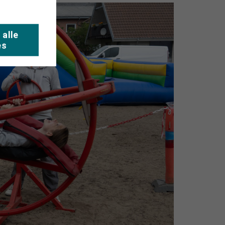
 alle
es