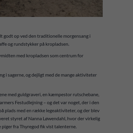
t godt op ved den traditionelle morgensang i
ffe og rundstykker på kropladsen.
 bymidten med kropladsen som centrum for
ng i sagerne, og dejligt med de mange aktiviteter
rnene med guldgraveri, en kæmpestor rutschebane,
rmers Festudlejning – og det var noget, der i den
å plads med en række legeaktiviteter, og der blev
veret styret af Nanna Løwendahl, hvor der virkelig
piger fra Thyregod fik vist talenterne.