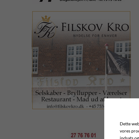
Dette webs
vores pro
indsats og