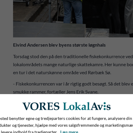
Eivind Andersen blev byens største løgnhals
Torsdag stod den på den traditionelle fiskekonkurrence ve
lokalområdets mange naturlige skattekamre. Her kunne borger
en tur i det naturskønne område ved Rørbæk Sø.
- Fiskekonkurrencen var i år rigtig godt besøgt. Så det blev e
smukke rammer, fortæller Jens Erik Svane.
Han kan også oplyse, at der var tilmeldt hele 44 deltagere 
Kro fredag aften – og at det blev Ejvind Andersen, der løb 
ted benytter egne og tredjeparters cookies for at fungere, analysere din
eftermiddagen havde Plejecenter Sandbjerg holdt åben hus 
dukter og tjenester, hjælpe med vores salgsfremmende og marketingsmæ
voksne.
 levere indhold fra tredjeparter.
Læs mere