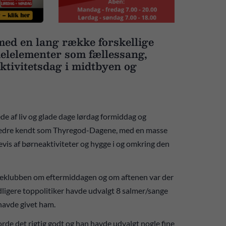
med en lang række forskellige
 delelementer som fællessang,
ktivitetsdag i midtbyen og
f liv og glade dage lørdag formiddag og
 bedre kendt som Thyregod-Dagene, med en masse
evis af børneaktiviteter og hygge i og omkring den
eklubben om eftermiddagen og om aftenen var der
dligere toppolitiker havde udvalgt 8 salmer/sange
avde givet ham.
jorde det rigtig godt og han havde udvalgt nogle fine