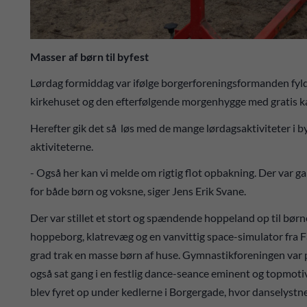
Masser af børn til byfest
Lørdag formiddag var ifølge borgerforeningsformanden fyld
kirkehuset og den efterfølgende morgenhygge med gratis ka
Herefter gik det så løs med de mange lørdagsaktiviteter i
aktiviteterne.
- Også her kan vi melde om rigtig flot opbakning. Der var ga
for både børn og voksne, siger Jens Erik Svane.
Der var stillet et stort og spændende hoppeland op til bø
hoppeborg, klatrevæg og en vanvittig space-simulator fra Fa
grad trak en masse børn af huse. Gymnastikforeningen var p
også sat gang i en festlig dance-seance eminent og topmoti
blev fyret op under kedlerne i Borgergade, hvor danselystne 