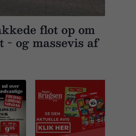
kkede flot op om
t - og massevis af