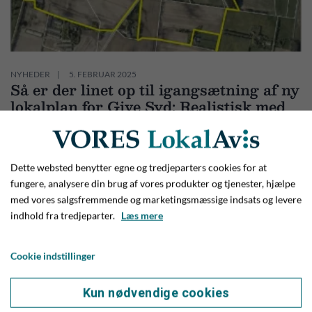
NYHEDER
5. FEBRUAR 2025
Så er der linet op til igangsætning af ny
lokalplan for Give Syd: Realistisk med
fodboldbaner ved Sdr. Ringvej
Dette websted benytter egne og tredjeparters cookies for at
fungere, analysere din brug af vores produkter og tjenester, hjælpe
med vores salgsfremmende og marketingsmæssige indsats og levere
indhold fra tredjeparter.
Læs mere
Cookie indstillinger
Kun nødvendige cookies