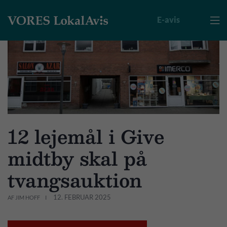
E-avis

12 lejemål i Give
midtby skal på
tvangsauktion
12. FEBRUAR 2025
AF JIM HOFF