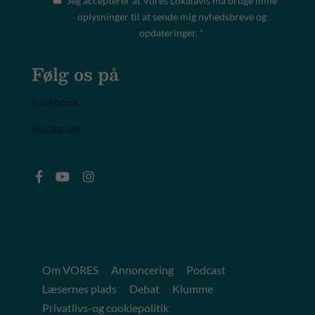
Jeg accepterer at Vores Lokalavis må bruge mine
oplysninger til at sende mig nyhedsbreve og
opdateringer. *
Følg os på
Facebook
Instagram
Om VORES
Annoncering
Podcast
Læsernes plads
Debat
Klumme
Privatlivs-og cookiepolitik