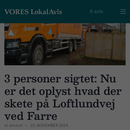
E-avis

3 personer sigtet: Nu
er det oplyst hvad der
skete på Loftlundvej
ved Farre
23. NOVEMBER 2024
AF JIM HOFF