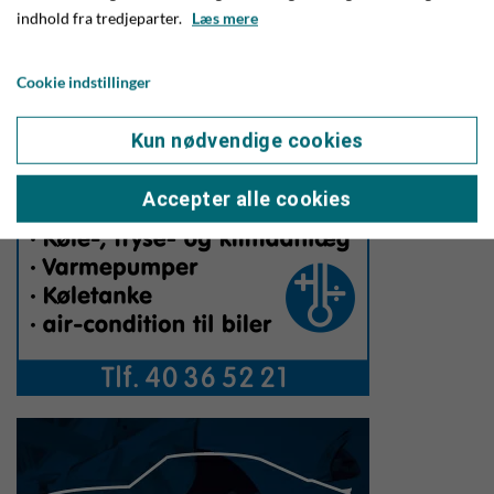
Sydøstjyllands Politi efterforsker fortsat sagen.
indhold fra tredjeparter.
Læs mere
Cookie indstillinger
Kun nødvendige cookies
Accepter alle cookies