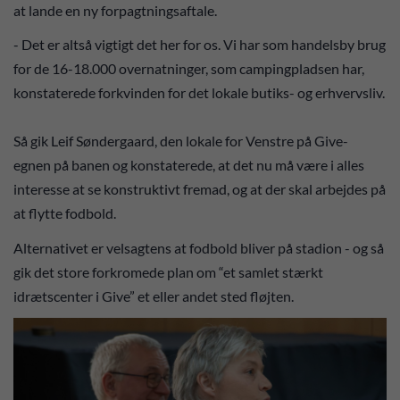
at lande en ny forpagtningsaftale.
- Det er altså vigtigt det her for os. Vi har som handelsby brug
for de 16-18.000 overnatninger, som campingpladsen har,
konstaterede forkvinden for det lokale butiks- og erhvervsliv.
Så gik Leif Søndergaard, den lokale for Venstre på Give-
egnen på banen og konstaterede, at det nu må være i alles
interesse at se konstruktivt fremad, og at der skal arbejdes på
at flytte fodbold.
Alternativet er velsagtens at fodbold bliver på stadion - og så
gik det store forkromede plan om “et samlet stærkt
idrætscenter i Give” et eller andet sted fløjten.