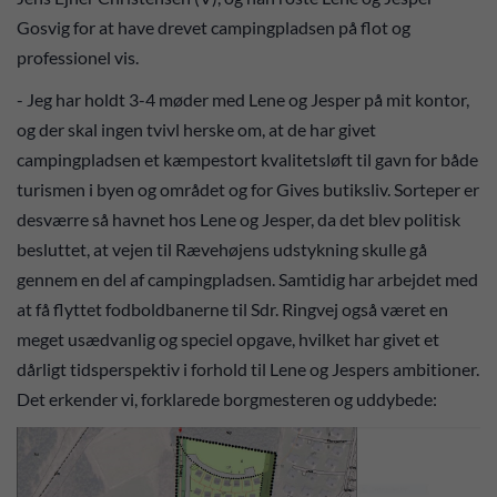
Gosvig for at have drevet campingpladsen på flot og
professionel vis.
- Jeg har holdt 3-4 møder med Lene og Jesper på mit kontor,
og der skal ingen tvivl herske om, at de har givet
campingpladsen et kæmpestort kvalitetsløft til gavn for både
turismen i byen og området og for Gives butiksliv. Sorteper er
desværre så havnet hos Lene og Jesper, da det blev politisk
besluttet, at vejen til Rævehøjens udstykning skulle gå
gennem en del af campingpladsen. Samtidig har arbejdet med
at få flyttet fodboldbanerne til Sdr. Ringvej også været en
meget usædvanlig og speciel opgave, hvilket har givet et
dårligt tidsperspektiv i forhold til Lene og Jespers ambitioner.
Det erkender vi, forklarede borgmesteren og uddybede: