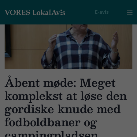
E-avis

Åbent møde: Meget
komplekst at løse den
gordiske knude med
fodboldbaner og
campingpladsen