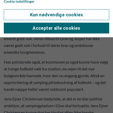
Cookie indstillinger
uden dialog med ejeren af jorden - og det har været rigtig
svært at skabe kontakt her. For det andet handler det om
Kun nødvendige cookies
respekt for borgerne. Men går kabalen ikke op via dialogens
vej, må vi eventuelt ty til ekspropriation. Og lad mig sige det
Accepter alle cookies
klart og tydeligt: Jeg forstår godt Lene og Jesper. Vi har ikke
leveret godt nok. Vores tilbud til Lene og Jesper har ikke
været godt nok i forhold til deres krav og ambitioner
erkendte borgmesteren.
Han pointerede også, at kommunen jo også kunne have valgt
at tvinge fodbold væk fra stadion, da vejen til det nye
boligområde havnede, hvor den nu engang gjorde. Altså en
opprioritering af camping på bekostning af fodbold – og det
havde næppe heller været voldsomt populært.
Jens Ejner Christensen bedyrede, at det er en klar politisk
ambition, at campingpladsen i Give skal fortsætte. Jens Ejner
Christensen kunne dog her tirsdag aften ikke breake