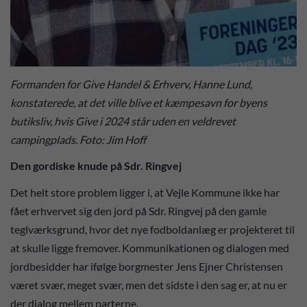
Formanden for Give Handel & Erhverv, Hanne Lund,
konstaterede, at det ville blive et kæmpesavn for byens
butiksliv, hvis Give i 2024 står uden en veldrevet
campingplads. Foto: Jim Hoff
Den gordiske knude på Sdr. Ringvej
Det helt store problem ligger i, at Vejle Kommune ikke har
fået erhvervet sig den jord på Sdr. Ringvej på den gamle
teglværksgrund, hvor det nye fodboldanlæg er projekteret til
at skulle ligge fremover. Kommunikationen og dialogen med
jordbesidder har ifølge borgmester Jens Ejner Christensen
været svær, meget svær, men det sidste i den sag er, at nu er
der dialog mellem parterne.