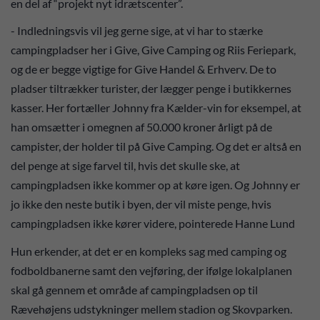
en del af “projekt nyt idrætscenter”.
- Indledningsvis vil jeg gerne sige, at vi har to stærke
campingpladser her i Give, Give Camping og Riis Feriepark,
og de er begge vigtige for Give Handel & Erhverv. De to
pladser tiltrækker turister, der lægger penge i butikkernes
kasser. Her fortæller Johnny fra Kælder-vin for eksempel, at
han omsætter i omegnen af 50.000 kroner årligt på de
campister, der holder til på Give Camping. Og det er altså en
del penge at sige farvel til, hvis det skulle ske, at
campingpladsen ikke kommer op at køre igen. Og Johnny er
jo ikke den neste butik i byen, der vil miste penge, hvis
campingpladsen ikke kører videre, pointerede Hanne Lund
Hun erkender, at det er en kompleks sag med camping og
fodboldbanerne samt den vejføring, der ifølge lokalplanen
skal gå gennem et område af campingpladsen op til
Rævehøjens udstykninger mellem stadion og Skovparken.