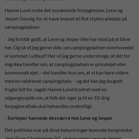
Hanne Lund roste det nuværende forpagterpar, Lene og
Jesper Gosvig, for at have leveret et flot stykke arbejde på
campingpladsen.
- Jeg forstår godt, at Lene og Jesper ikke har mod på at blive
her. Og så vil jeg gerne vide, om campingpladsen overhovedet
er kommet i udbud? Her vil jeg gerne understrege, at det for
mig ikke handler om, at campingpladsen er privatejet eller
kommunalt ejet – det handler kun om, at vi kan køre videre
med en veldrevet campingplads – og det kan jeg da godt
frygte lidt for, sagde Hanne Lund krydret med en
udgangsreplik om, at folk der siger ja til en 10-årig
forpagteraftale skal behandles ordentligt.
- Sorteper havnede desværre hos Lene og Jesper
Det politiske svar på disse bekymringer leverede borgmester
Jens Ejner Christensen (V), og han roste Lene og Jesper