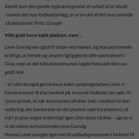
kendt som den gamle teglværksgrund, er udset til at skulle
rumme det nye fodboldanlæg, er er en del af det nye samlede
idrætscenter. Foto: Google
Ville godt have købt pladsen, men ...
Lene Gosvig var også til stede ved mødet, og hun pointerede
kraftigt, at hende og Jesper rigtig gerne ville være blevet i
Give, men at det tilbud kommunen lagde frem slet ikke var
godt nok.
- Vi ville da også gerne have købt campingpladsen, hvis vi
havde kunnet få klar besked på, hvornår fodbold var væk. Vi
synes jo nok, at når kommunen afvikler (set i relation til den
vejføring, der barberede en del pladser væk fra pladsen), så
må I jo give noget ordentligt igen. Det skete så ikke – og nu er
vi så videre, konstaterede Lene Gosvig.
Hanne Lund spurgte igen ind til udbudsprocessen i forhold til