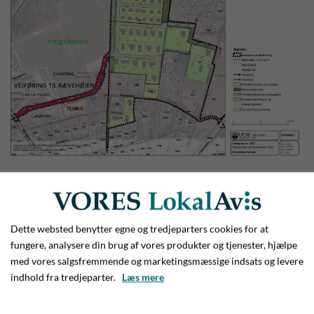
Den røde linje viser klart og tydeligt, hvor den i lokalplanen
fastsatte vejføring til udstykningerne hos Rævehøjen skal gå.
Grafik Vejle Kommune
Dette websted benytter egne og tredjeparters cookies for at
- Vi har ikke leveret godt nok i forhold til Lene og Jesper
fungere, analysere din brug af vores produkter og tjenester, hjælpe
med vores salgsfremmende og marketingsmæssige indsats og levere
- Mange har sagt til os: Hvorfor eksproprierer I bare jorden
indhold fra tredjeparter.
Læs mere
på Sdr. Ringvej? Så kan alle komme videre. Men sådan
fungerer det bare ikke. For det første eksproprierer vi ikke