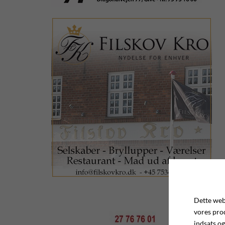
Dette webs
vores pro
indsats og