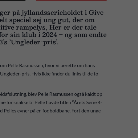
ger på jyllandsserieholdet i Give
lt speciel sej ung gut, der om
sitive rampelys, Her er der tale
 for sin klub i 2024 – og som endte
s ’Ungleder-pris’.
 om Pelle Rasmussen, hvor vi berette om hans
gleder-pris. Hvis ikke finder du links til de to
ldafslutning, blev Pelle Rasmussen også kaldt op
 for snakke til Pelle havde titlen ”Årets Serie 4-
d Pelles evner på en fodboldbane. Fort den unge