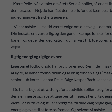
- Kære Pelle. Når vi taler om årets Serie 4-spiller, så er det 
denne sæson. Nej, du har fået denne pris for det kæmpe arbe
indledningsvist fra cheftræneren.
- Vi har måske ikke altid været enige om dine valg – det må 
Din indsats er uvurderlig, og den gør en kæmpe forskel for o
banen, og det er den dedikation, du har vist til både vores h
vejen.
Rigtig energi og rigtige evner
Ligesom et fodboldhold har brug for en god 6’er inde i mask
at køre, så har en fodboldklub også brug for den slags ”mask
seniorklub kører. Her har Pelle ifølge Kasper Bach-Jensen og
- Du har arbejdet utrætteligt for at udvikle spillerne og for a
den nemmeste opgave at tage beslutninger, så er vi taknemmel
være lidt kritiske og stiller spørgsmål til dine valg nogle gan
energi og evne til at føre os fremad. Og selvom vi måske ikke 