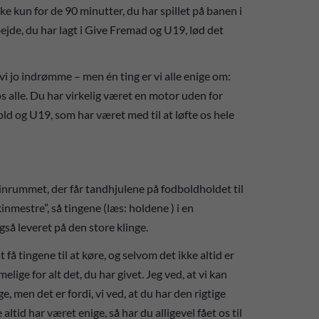
ikke kun for de 90 minutter, du har spillet på banen i
jde, du har lagt i Give Fremad og U19, lød det
vi jo indrømme – men én ting er vi alle enige om:
s alle. Du har virkelig været en motor uden for
old og U19, som har været med til at løfte os hele
inrummet, der får tandhjulene på fodboldholdet til
inmestre”, så tingene (læs: holdene ) i en
så leveret på den store klinge.
t få tingene til at køre, og selvom det ikke altid er
ige for alt det, du har givet. Jeg ved, at vi kan
ge, men det er fordi, vi ved, at du har den rigtige
altid har været enige, så har du alligevel fået os til