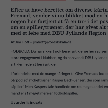
Efter at have berettet om diverse kårin
Fremad, vender vi nu blikket mod en he
nogen har fortjent at få en tur i det po
om en spiller/træner, der har givet alt
med et løbe med DBU Jyllands Region 3’
Af Jim Hoff – jimhoff@voreslokalavis.
FODBOLD: Du har sikkert nok læser artiklerne her i avisen
store engagement i klubben, og da han vandt DBU Jyllands Un
artikler nederst her i artiklen.
I forbindelse med de mange kåringer til Give Fremads fodbo
på ’podiet’ af cheftræner Kasper Bach-Jensen, der som ramme
såpiller”. Men Kaspers tale handlede om ret meget andet en
mand er så meget mere en fodboldspiller.
Uvurderlig indsats