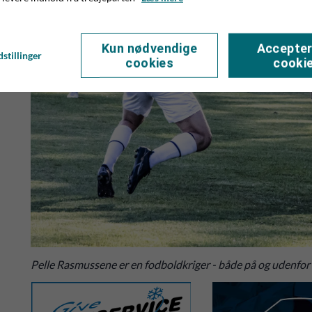
Kun nødvendige
Accepter
stillinger
cookies
cooki
Pelle Rasmussene er en fodboldkriger - både på og udenfor 