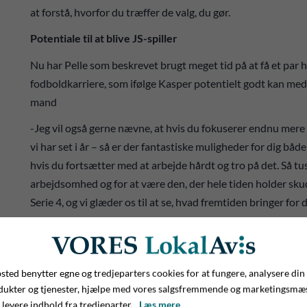
at forstå, hvorfor du træffer de valg, du gør.
Potentiale til at blive JS-spiller
Nu har Pelle som beskrevet brugt meget tid på at få et par h
fodboldkarriere, som ifølge Kasper potentielt godt kan med
mand
-Jeg vil også gerne nævne, at hvis du fokuserer endnu mere p
vi har set i år – så er der fantastiske muligheder for dig både
hvis du fortsætter med at arbejde hårdt og tro på det. Så tus
arbejdsomhed og for at være den, der hele tiden holder skud
Serie 4, og vi glæder os til at se, hvad fremtiden bringer for
ted benytter egne og tredjeparters cookies for at fungere, analysere din
dukter og tjenester, hjælpe med vores salgsfremmende og marketingsmæ
 levere indhold fra tredjeparter.
Læs mere