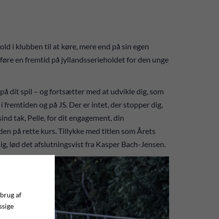
old i klubben til at køre, mere end på sin egen
føre en fremtid på jyllandsserieholdet for den unge
å dit spil – og fortsætter med at udvikle dig, som
 i fremtiden og på JS. Der er intet, der stopper dig,
ind tak, Pelle, for dit engagement, din
en på rette kurs. Tillykke med titlen som Årets
 dig, lød det afslutningsvist fra Kasper Bach-Jensen.
 brug af
ssige