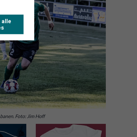
 alle
es
banen. Foto: Jim Hoff