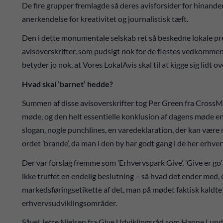
De fire grupper fremlagde så deres avisforsider for hinanden
anerkendelse for kreativitet og journalistisk tæft.
Den i dette monumentale selskab ret så beskedne lokale pres
avisoverskrifter, som pudsigt nok for de flestes vedkomm
betyder jo nok, at Vores LokalAvis skal til at kigge sig lidt 
Hvad skal ’barnet’ hedde?
Summen af disse avisoverskrifter tog Per Green fra CrossM
møde, og den helt essentielle konklusion af dagens møde en
slogan, nogle punchlines, en varedeklaration, der kan være 
ordet ’brande’, da man i den by har godt gang i de her erhv
Der var forslag fremme som ’Erhvervspark Give’, ’Give er go’
ikke truffet en endelig beslutning – så hvad det ender med, er 
markedsføringsetikette af det, man på mødet faktisk kaldte
erhvervsudviklingsområder.
Såvel Jette Nielsen fra Give Udviklingsråd som Hanne Lund