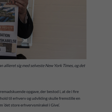
n allieret sig med selveste New York Times, og det
remadskuende opgave, der bestod i, at de i fire
hold til erhverv og udvikling skulle fremstille en
’det store erhvervsmirakel i Give’.