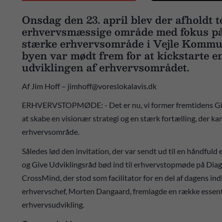
Onsdag den 23. april blev der afholdt 
erhvervsmæssige område med fokus på 
stærke erhvervsområde i Vejle Kommun
byen var mødt frem for at kickstarte en
udviklingen af erhvervsområdet.
Af Jim Hoff – jimhoff@voreslokalavis.dk
ERHVERVSTOPMØDE: - Det er nu, vi former fremtidens Give.
at skabe en visionær strategi og en stærk fortælling, der ka
erhvervsområde.
Således lød den invitation, der var sendt ud til en håndfu
og Give Udviklingsråd bød ind til erhvervstopmøde på Diag
CrossMind, der stod som facilitator for en del af dagens i
erhvervschef, Morten Dangaard, fremlagde en række essenti
erhvervsudvikling.