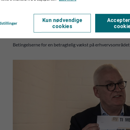
løber’, og her kunne borgmester Jens Ejner Christensen på et
man i kommunen har øje på Give som et potentielt vækstområ
potentielt kan være en energipark med vindmøller, solceller,
Kun nødvendige
Accepter
stillinger
Thyregod – plus at man i forhold til forbedret infrastruktu
cookies
cooki
mellem Give og Haderslev.
Betingelserne for en betragtelig vækst på erhvervsområdet er