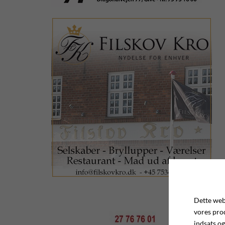
Dette webs
vores pro
indsats og