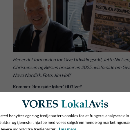
Her er det formanden for Give Udviklingsråd, Jette Nielsen
Christensen og Børsen breaker en 2025 avisforside om Give
Novo Nordisk. Foto: Jim Hoff
Kommer ’den røde løber’ til Give?
Her skal vi lige tilbage til 2024, hvor regeringen kom med et 
produktionsvirksomhederne og løsne op i systemet, hvor
og uigennemsigtige processer i dag kan gøre det svært at et
ted benytter egne og tredjeparters cookies for at fungere, analysere din
dukter og tjenester, hjælpe med vores salgsfremmende og marketingsmæ
Her kom Vejle Kommune ind i billedet som et af de områder i
 levere indhold fra tredjeparter.
Læs mere