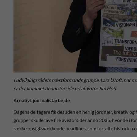
I udviklingsrådets næstformands gruppe, Lars Utoft, har ma
er der kommet denne forside ud af. Foto: Jim Hoff
Kreativt journalistarbejde
Dagens deltagere fik desuden en herlig jordnær, kreativ og f
grupper skulle lave fire avisforsider anno 2035, hvor de i for
række opsigtsvækkende headlines, som fortalte historien om 