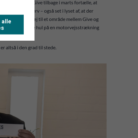
 borgermøde i Give tilbage i marts fortælle, at
de mht. erhverv – også set i lyset af, at der
 biogas osv. på vej til et område mellem Give og
 alle
r om få år kan tage hul på en motorvejsstrækning
es
 altså i den grad til stede.