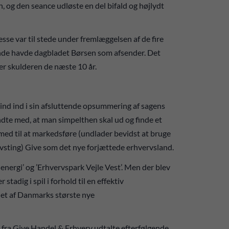
, og den seance udløste en del bifald og højlydt
se var til stede under fremlæggelsen af de fire
ende havde dagbladet Børsen som afsender. Det
over skulderen de næste 10 år.
ind ind i sin afsluttende opsummering af sagens
dte med, at man simpelthen skal ud og finde et
med til at markedsføre (undlader bevidst at bruge
ervsting) Give som det nye forjættede erhvervsland.
 energi’ og ’Erhvervspark Vejle Vest’. Men der blev
stadig i spil i forhold til en effektiv
 et af Danmarks største nye
 fra Give Handel & Erhverv udtalte efterfølgende