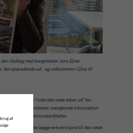
, der i ledtog med borgmester Jens Ejner
. Ser spændende ud - og velkommen i Give til
udspil, der skulle ”rulle den røde løber ud” for
 myndighedsgodkendelser, manglende information
ablere nye produktionsfaciliteter.
 brug af
ssige
 landet, der skulle lægge erhvervsjord til ’den røde