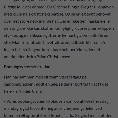
flittige folk, der er med i De Grønne Fingre. De går til opgaven
med krum hals og stor ekspertise. Og så er jeg dybt benovet
over det store netværk, de har. Der er ikke den maskine eller
den ting, de ikke kan skaffe. For nyligt gik vores plæneklipper i
stykker, og den fiksede gutterne lynhurtigt. De skaffede en
stor Manitou, løftede havetraktoren, skiftede kilerem på
ingen tid - så tingene kører bare helt perfekt, lyder det
anerkendende fra Brian Christiansen.
Bookingsystemet er klar
Han har sammen med sit team været i gang på
campingpladsen i godt en uge, så der er kort tid til at få det
hele klar til den 8. maj.
- Vores bookingsystem til pladsen kom op at køre her i dag
mandag, og så forventer jeg at selvbetjeningsdelen ved
bommen vil oppe at køre i løbet af cirka 3 uger. I mellemtiden