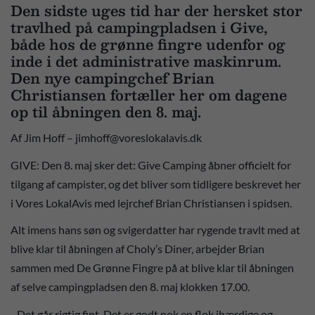
Den sidste uges tid har der hersket stor
travlhed på campingpladsen i Give,
både hos de grønne fingre udenfor og
inde i det administrative maskinrum.
Den nye campingchef Brian
Christiansen fortæller her om dagene
op til åbningen den 8. maj.
Af Jim Hoff – jimhoff@voreslokalavis.dk
GIVE: Den 8. maj sker det: Give Camping åbner officielt for
tilgang af campister, og det bliver som tidligere beskrevet her
i Vores LokalAvis med lejrchef Brian Christiansen i spidsen.
Alt imens hans søn og svigerdatter har rygende travlt med at
blive klar til åbningen af Choly’s Diner, arbejder Brian
sammen med De Grønne Fingre på at blive klar til åbningen
af selve campingpladsen den 8. maj klokken 17.00.
- Det går rigtig fint. Det er godt nok en flok ihærdige og