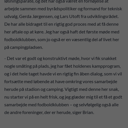
løsningsparate, og det har også været en fornøjelse at
arbejde sammen med byrådspolitiker og formand for teknisk
udvalg, Gerda Jørgensen, og Lars Utoft fra udviklingsrådet.
De har alle bidraget til en rigtig god proces med at få denne
her aftale op at køre. Jeg har også haft det første møde med
fodboldklubben, som jo også er en væsentlig del af livet her
på campingpladsen.
- Det var et godt og konstruktivt møde, hvor vi fik snakket
nogle småting på plads, jeg har fået holdenes kampprogram,
og i det hele taget havde vi en rigtig fin åben dialog, som vi vil
fortsætte med løbende at have omkring vores samarbejde
herude på stadion og camping. Vigtigt med denne her snak,
nu starter vi på en helt frisk, og jeg glæder mig til et få et godt
samarbejde med fodboldklubben – og selvfølgelig også alle
de andre foreninger, der er herude, siger Brian.