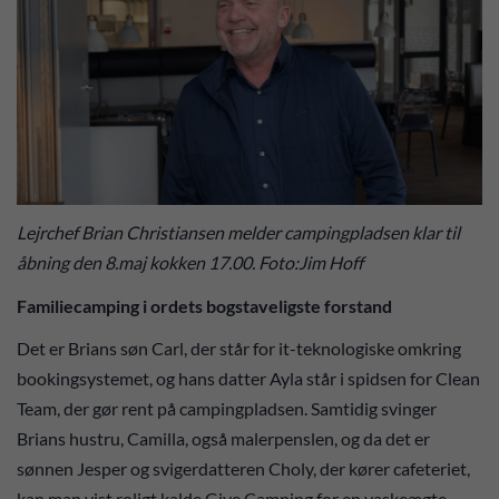
Lejrchef Brian Christiansen melder campingpladsen klar til
åbning den 8.maj kokken 17.00. Foto:Jim Hoff
Familiecamping i ordets bogstaveligste forstand
Det er Brians søn Carl, der står for it-teknologiske omkring
bookingsystemet, og hans datter Ayla står i spidsen for Clean
Team, der gør rent på campingpladsen. Samtidig svinger
Brians hustru, Camilla, også malerpenslen, og da det er
sønnen Jesper og svigerdatteren Choly, der kører cafeteriet,
kan man vist roligt kalde Give Camping for en vaskeægte