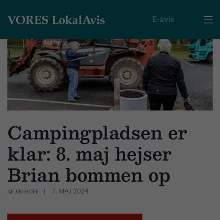
E-avis

Campingpladsen er
klar: 8. maj hejser
Brian bommen op
7. MAJ 2024
AF JIM HOFF