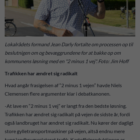
Lokalrådets formand Jean Darly fortalte om processen op til
beslutnigen om og bevæggrundene for at bakke op om
kommunens løsning med en "2 minus 1 vej". Foto: Jim Hoff
Trafikken har ændret sig radikalt
Hvad angår frasigelsen af “2 minus 1 vejen” havde Niels
Clemensen flere argumenter klar i debatkanonen.
-At lave en “2 minus 1 vej” er langt fra den bedste løsning.
Trafikken har ændret sig radikalt på vejen de sidste år, fordi
også landbruget har ændret sig radikalt. Nu kører der dagligt
store gylletransportmaskiner på vejen, altså endnu mere
tung landbrugsrelateret trafik. Kartoffelproduktionen er