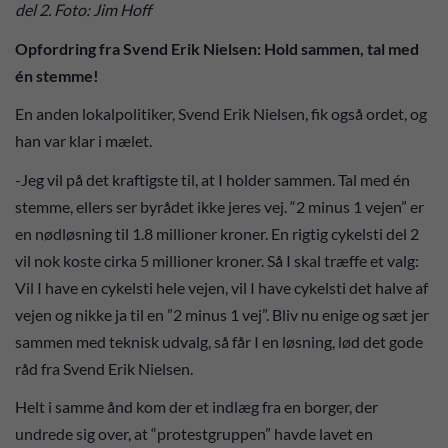
del 2. Foto: Jim Hoff
Opfordring fra Svend Erik Nielsen: Hold sammen, tal med
én stemme!
En anden lokalpolitiker, Svend Erik Nielsen, fik også ordet, og
han var klar i mælet.
-Jeg vil på det kraftigste til, at I holder sammen. Tal med én
stemme, ellers ser byrådet ikke jeres vej. “2 minus 1 vejen” er
en nødløsning til 1.8 millioner kroner. En rigtig cykelsti del 2
vil nok koste cirka 5 millioner kroner. Så I skal træffe et valg:
Vil I have en cykelsti hele vejen, vil I have cykelsti det halve af
vejen og nikke ja til en ”2 minus 1 vej”. Bliv nu enige og sæt jer
sammen med teknisk udvalg, så får I en løsning, lød det gode
råd fra Svend Erik Nielsen.
Helt i samme ånd kom der et indlæg fra en borger, der
undrede sig over, at “protestgruppen” havde lavet en