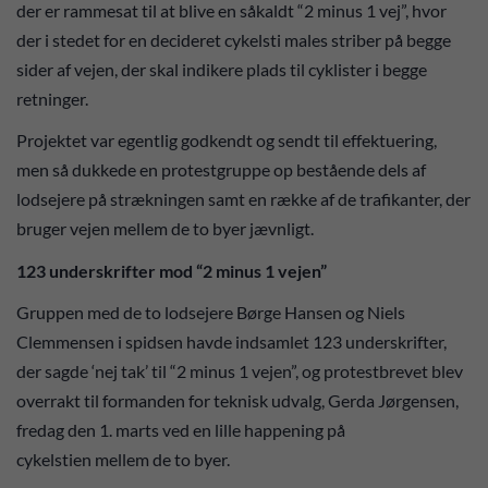
der er rammesat til at blive en såkaldt “2 minus 1 vej”, hvor
der i stedet for en decideret cykelsti males striber på begge
sider af vejen, der skal indikere plads til cyklister i begge
retninger.
Projektet var egentlig godkendt og sendt til effektuering,
men så dukkede en protestgruppe op bestående dels af
lodsejere på strækningen samt en række af de trafikanter, der
bruger vejen mellem de to byer jævnligt.
123 underskrifter mod “2 minus 1 vejen”
Gruppen med de to lodsejere Børge Hansen og Niels
Clemmensen i spidsen havde indsamlet 123 underskrifter,
der sagde ‘nej tak’ til “2 minus 1 vejen”, og protestbrevet blev
overrakt til formanden for teknisk udvalg, Gerda Jørgensen,
fredag den 1. marts ved en lille happening på
cykelstien mellem de to byer.