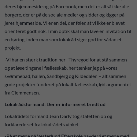
deres hjemmeside og på Facebook, men det er altså ikke alle
borgere, der er på de sociale medier og sidder og kigger på
jeres hjemmeside. Vi er en del, der føler, at vi ikke er blevet
orienteret godt nok. I min optik skal man lave en invitation til
en høring, inden man som lokalråd siger god for sådan et
projekt.
-Vi har en stærk tradition her i Thyregod for at stå sammen
og at løse tingene i fællesskab, her tænker jeg på vores
svømmebad, hallen, Sandbjerg og Kildedalen – alt sammen
gode projekter funderet på lokalt fællesskab, lød argumentet
fra Clemmensen.
Lokalrådsformand: Der er informeret bredt ud
Lokalrådets formand Jean Darly tog stafetten op og
forklarede set fra lokalrådets vinkel.
-På et møde på Vesterlund Efterskole havde vi et møde med