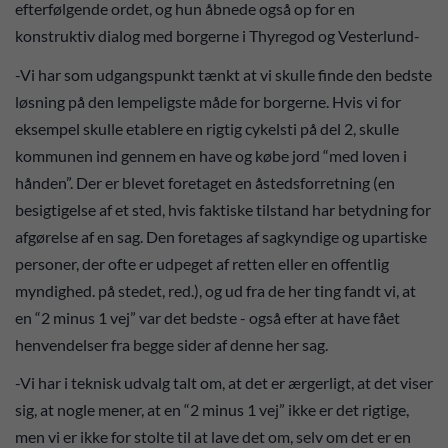
efterfølgende ordet, og hun åbnede også op for en
konstruktiv dialog med borgerne i Thyregod og Vesterlund-
-Vi har som udgangspunkt tænkt at vi skulle finde den bedste
løsning på den lempeligste måde for borgerne. Hvis vi for
eksempel skulle etablere en rigtig cykelsti på del 2, skulle
kommunen ind gennem en have og købe jord “med loven i
hånden”. Der er blevet foretaget en åstedsforretning (en
besigtigelse af et sted, hvis faktiske tilstand har betydning for
afgørelse af en sag. Den foretages af sagkyndige og upartiske
personer, der ofte er udpeget af retten eller en offentlig
myndighed. på stedet, red.), og ud fra de her ting fandt vi, at
en “2 minus 1 vej” var det bedste - også efter at have fået
henvendelser fra begge sider af denne her sag.
-Vi har i teknisk udvalg talt om, at det er ærgerligt, at det viser
sig, at nogle mener, at en “2 minus 1 vej” ikke er det rigtige,
men vi er ikke for stolte til at lave det om, selv om det er en