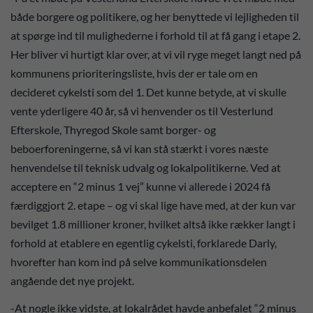
både borgere og politikere, og her benyttede vi lejligheden til
at spørge ind til mulighederne i forhold til at få gang i etape 2.
Her bliver vi hurtigt klar over, at vi vil ryge meget langt ned på
kommunens prioriteringsliste, hvis der er tale om en
decideret cykelsti som del 1. Det kunne betyde, at vi skulle
vente yderligere 40 år, så vi henvender os til Vesterlund
Efterskole, Thyregod Skole samt borger- og
beboerforeningerne, så vi kan stå stærkt i vores næste
henvendelse til teknisk udvalg og lokalpolitikerne. Ved at
acceptere en “2 minus 1 vej” kunne vi allerede i 2024 få
færdiggjort 2. etape – og vi skal lige have med, at der kun var
bevilget 1.8 millioner kroner, hvilket altså ikke rækker langt i
forhold at etablere en egentlig cykelsti, forklarede Darly,
hvorefter han kom ind på selve kommunikationsdelen
angående det nye projekt.
-At nogle ikke vidste, at lokalrådet havde anbefalet “2 minus