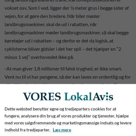
vokset osv. Som I ved, ligger der ½ meter grus i begge sider af
vejen, for at gøre den bredere. Når biler møder
landbrugsmaskiner, skal de ud i rabatten, når
landbrugsmaskiner møder landbrugsmaskiner, så skal begge
køretøjer ud i rabatten – og derfor er det da logisk, at
cyklisterne bliver gidsler i det her spil – det hjælper en “2
minus 1 vej” overhovedet ikke på.
-At man giver 1.8 millioner til falsk tryghed, er ikke smart.
Vent nu til vi har pengene, så der kan laves en ordentlig og for
alle sikker løsning. Har man sagt A, må man også sige B – og
det skal ikke være denne her billige model, lød argumenterne
fra Clemmensen.
Dette websted benytter egne og tredjeparters cookies for at
Frygter at ryge langt ned i cykelsti-køen
fungere, analysere din brug af vores produkter og tjenester, hjælpe
med vores salgsfremmende og marketingsmæssige indsats og levere
Bjarne Boysen fra lokalrådet tog her til genmæle og
indhold fra tredjeparter.
Læs mere
forklarede bevæggrundene for, at man i lokalrådet havde sagt