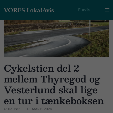
E-avis

Cykelstien del 2
mellem Thyregod og
Vesterlund skal lige
en tur i tænkeboksen
13. MARTS 2024
AF JIM HOFF