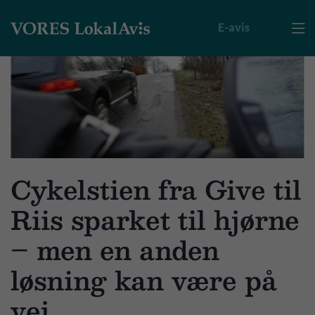
E-avis

Cykelstien fra Give til
Riis sparket til hjørne
– men en anden
løsning kan være på
vej