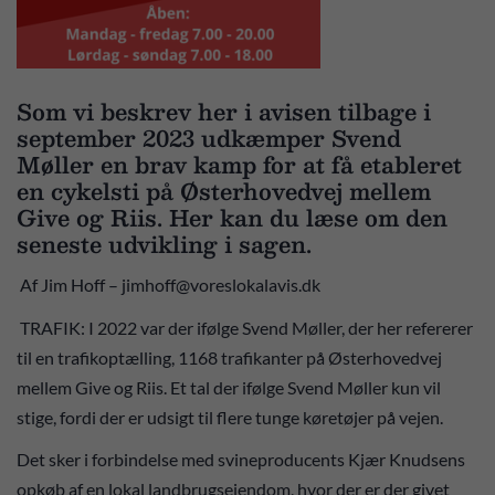
Som vi beskrev her i avisen tilbage i
september 2023 udkæmper Svend
Møller en brav kamp for at få etableret
en cykelsti på Østerhovedvej mellem
Give og Riis. Her kan du læse om den
seneste udvikling i sagen.
Af Jim Hoff – jimhoff@voreslokalavis.dk
TRAFIK: I 2022 var der ifølge Svend Møller, der her refererer
til en trafikoptælling, 1168 trafikanter på Østerhovedvej
mellem Give og Riis. Et tal der ifølge Svend Møller kun vil
stige, fordi der er udsigt til flere tunge køretøjer på vejen.
Det sker i forbindelse med svineproducents Kjær Knudsens
opkøb af en lokal landbrugsejendom, hvor der er der givet