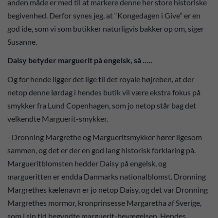
anden måde er med til at markere denne her store historiske
begivenhed. Derfor synes jeg, at “Kongedagen i Give” er en
god ide, som vi som butikker naturligvis bakker op om, siger
Susanne.
Daisy betyder marguerit på engelsk, så .....
Og for hende ligger det lige til det royale højreben, at der
netop denne lørdag i hendes butik vil være ekstra fokus på
smykker fra Lund Copenhagen, som jo netop står bag det
velkendte Marguerit-smykker.
- Dronning Margrethe og Margueritsmykker hører ligesom
sammen, og det er der en god lang historisk forklaring på.
Margueritblomsten hedder Daisy på engelsk, og
margueritten er endda Danmarks nationalblomst. Dronning
Margrethes kælenavn er jo netop Daisy, og det var Dronning
Margrethes mormor, kronprinsesse Margaretha af Sverige,
som i sin tid begyndte marguerit-bevægelsen. Hendes