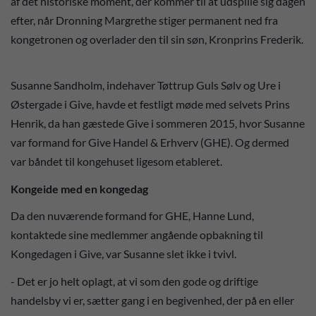
af det historiske moment, der kommer til at udspille sig dagen
efter, når Dronning Margrethe stiger permanent ned fra
kongetronen og overlader den til sin søn, Kronprins Frederik.
Susanne Sandholm, indehaver Tøttrup Guls Sølv og Ure i
Østergade i Give, havde et festligt møde med selvets Prins
Henrik, da han gæstede Give i sommeren 2015, hvor Susanne
var formand for Give Handel & Erhverv (GHE). Og dermed
var båndet til kongehuset ligesom etableret.
Kongeide med en kongedag
Da den nuværende formand for GHE, Hanne Lund,
kontaktede sine medlemmer angående opbakning til
Kongedagen i Give, var Susanne slet ikke i tvivl.
- Det er jo helt oplagt, at vi som den gode og driftige
handelsby vi er, sætter gang i en begivenhed, der på en eller