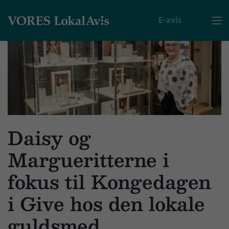
E-avis

Daisy og
Margueritterne i
fokus til Kongedagen
i Give hos den lokale
guldsmed