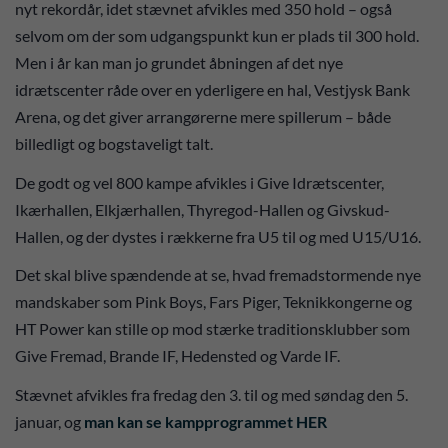
nyt rekordår, idet stævnet afvikles med 350 hold – også
selvom om der som udgangspunkt kun er plads til 300 hold.
Men i år kan man jo grundet åbningen af det nye
idrætscenter råde over en yderligere en hal, Vestjysk Bank
Arena, og det giver arrangørerne mere spillerum – både
billedligt og bogstaveligt talt.
De godt og vel 800 kampe afvikles i Give Idrætscenter,
Ikærhallen, Elkjærhallen, Thyregod-Hallen og Givskud-
Hallen, og der dystes i rækkerne fra U5 til og med U15/U16.
Det skal blive spændende at se, hvad fremadstormende nye
mandskaber som Pink Boys, Fars Piger, Teknikkongerne og
HT Power kan stille op mod stærke traditionsklubber som
Give Fremad, Brande IF, Hedensted og Varde IF.
Stævnet afvikles fra fredag den 3. til og med søndag den 5.
januar, og
man kan se kampprogrammet HER