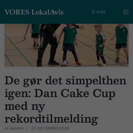
E-avis

De gør det simpelthen
igen: Dan Cake Cup
med ny
rekordtilmelding
29. DECEMBER 2024
AF JIM HOFF