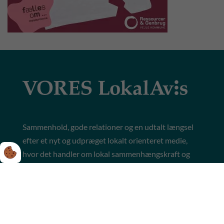
Sammenhold, gode relationer og en udtalt længsel
efter et nyt og udpræget lokalt orienteret medie,
hvor det handler om lokal sammenhængskraft og
historiefortælling. Det er nogle af de vigtigste
ingredienser i den DNA, som Vores LokalAvis er
baseret på.
Avisen er funderet både på utallige opfordringer fra