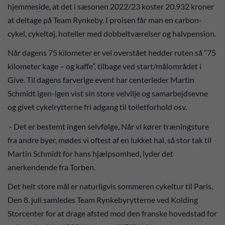
hjemmeside, at det i sæsonen 2022/23 koster 20.932 kroner
at deltage på Team Rynkeby. I proisen får man en carbon-
cykel, cykeltøj, hoteller med dobbeltværelser og halvpension.
Når dagens 75 kilometer er vel overstået hedder ruten så ”75
kilometer kage – og kaffe”, tilbage ved start/målområdet i
Give. Til dagens farverige event har centerleder Martin
Schmidt igen-igen vist sin store velvilje og samarbejdsevne
og givet cykelrytterne fri adgang til toiletforhold osv.
- Det er bestemt ingen selvfølge, Når vi kører træningsture
fra andre byer, mødes vi oftest af en lukket hal, så stor tak til
Martin Schmidt for hans hjælpsomhed, lyder det
anerkendende fra Torben.
Det helt store mål er naturligvis sommeren cykeltur til Paris.
Den 8. juli samledes Team Rynkebyrytterne ved Kolding
Storcenter for at drage afsted mod den franske hovedstad for