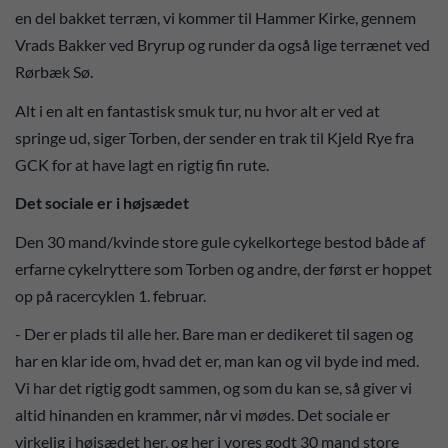
en del bakket terræn, vi kommer til Hammer Kirke, gennem
Vrads Bakker ved Bryrup og runder da også lige terrænet ved
Rørbæk Sø.
Alt i en alt en fantastisk smuk tur, nu hvor alt er ved at
springe ud, siger Torben, der sender en trak til Kjeld Rye fra
GCK for at have lagt en rigtig fin rute.
Det sociale er i højsædet
Den 30 mand/kvinde store gule cykelkortege bestod både af
erfarne cykelryttere som Torben og andre, der først er hoppet
op på racercyklen 1. februar.
- Der er plads til alle her. Bare man er dedikeret til sagen og
har en klar ide om, hvad det er, man kan og vil byde ind med.
Vi har det rigtig godt sammen, og som du kan se, så giver vi
altid hinanden en krammer, når vi mødes. Det sociale er
virkelig i højsædet her, og her i vores godt 30 mand store