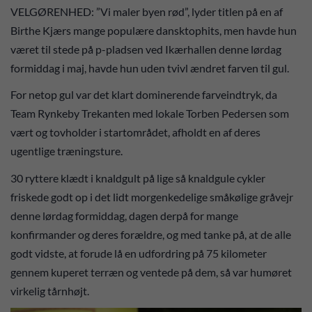
VELGØRENHED: ”Vi maler byen rød”, lyder titlen på en af
Birthe Kjærs mange populære dansktophits, men havde hun
været til stede på p-pladsen ved Ikærhallen denne lørdag
formiddag i maj, havde hun uden tvivl ændret farven til gul.
For netop gul var det klart dominerende farveindtryk, da
Team Rynkeby Trekanten med lokale Torben Pedersen som
vært og tovholder i startområdet, afholdt en af deres
ugentlige træningsture.
30 ryttere klædt i knaldgult på lige så knaldgule cykler
friskede godt op i det lidt morgenkedelige småkølige gråvejr
denne lørdag formiddag, dagen derpå for mange
konfirmander og deres forældre, og med tanke på, at de alle
godt vidste, at forude lå en udfordring på 75 kilometer
gennem kuperet terræn og ventede på dem, så var humøret
virkelig tårnhøjt.