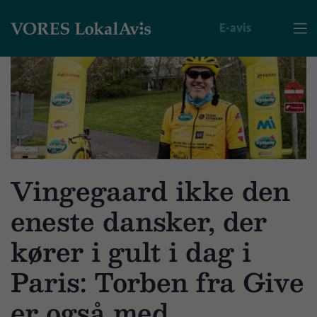
E-avis

Vingegaard ikke den
eneste dansker, der
kører i gult i dag i
Paris: Torben fra Give
er også med