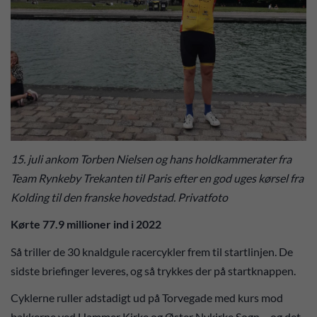
15. juli ankom Torben Nielsen og hans holdkammerater fra
Team Rynkeby Trekanten til Paris efter en god uges kørsel fra
Kolding til den franske hovedstad. Privatfoto
Kørte 77.9 millioner ind i 2022
Så triller de 30 knaldgule racercykler frem til startlinjen. De
sidste briefinger leveres, og så trykkes der på startknappen.
Cyklerne ruller adstadigt ud på Torvegade med kurs mod
bakkerne ved Hammer Kirke og Øster Nykirke Sogn – og det