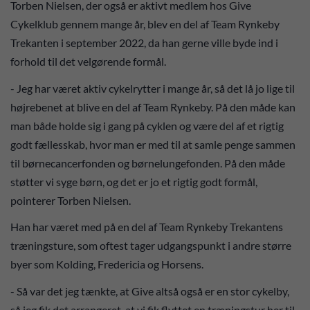
Torben Nielsen, der også er aktivt medlem hos Give
Cykelklub gennem mange år, blev en del af Team Rynkeby
Trekanten i september 2022, da han gerne ville byde ind i
forhold til det velgørende formål.
- Jeg har været aktiv cykelrytter i mange år, så det lå jo lige til
højrebenet at blive en del af Team Rynkeby. På den måde kan
man både holde sig i gang på cyklen og være del af et rigtig
godt fællesskab, hvor man er med til at samle penge sammen
til børnecancerfonden og børnelungefonden. På den måde
støtter vi syge børn, og det er jo et rigtig godt formål,
pointerer Torben Nielsen.
Han har været med på en del af Team Rynkeby Trekantens
træningsture, som oftest tager udgangspunkt i andre større
byer som Kolding, Fredericia og Horsens.
- Så var det jeg tænkte, at Give altså også er en stor cykelby,
så jeg fik det arrangeret, at vi fik flyttet en træningstur her til