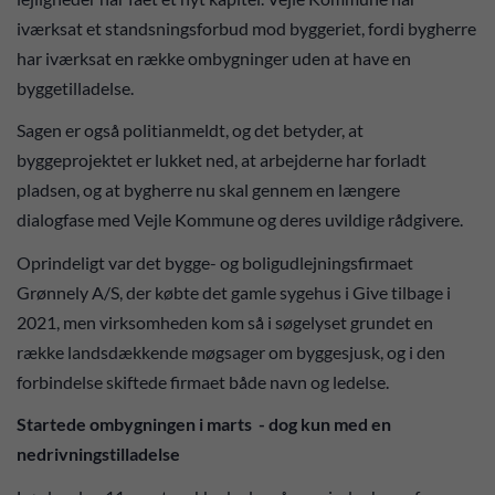
iværksat et standsningsforbud mod byggeriet, fordi bygherre
har iværksat en række ombygninger uden at have en
byggetilladelse.
Sagen er også politianmeldt, og det betyder, at
byggeprojektet er lukket ned, at arbejderne har forladt
pladsen, og at bygherre nu skal gennem en længere
dialogfase med Vejle Kommune og deres uvildige rådgivere.
Oprindeligt var det bygge- og boligudlejningsfirmaet
Grønnely A/S, der købte det gamle sygehus i Give tilbage i
2021, men virksomheden kom så i søgelyset grundet en
række landsdækkende møgsager om byggesjusk, og i den
forbindelse skiftede firmaet både navn og ledelse.
Startede ombygningen i marts - dog kun med en
nedrivningstilladelse