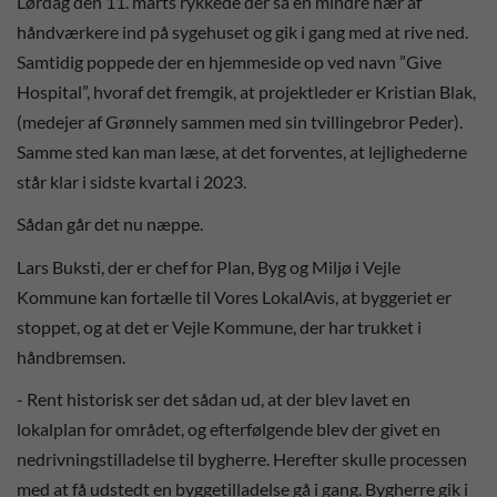
Lørdag den 11. marts rykkede der så en mindre hær af
håndværkere ind på sygehuset og gik i gang med at rive ned.
Samtidig poppede der en hjemmeside op ved navn ”Give
Hospital”, hvoraf det fremgik, at projektleder er Kristian Blak,
(medejer af Grønnely sammen med sin tvillingebror Peder).
Samme sted kan man læse, at det forventes, at lejlighederne
står klar i sidste kvartal i 2023.
Sådan går det nu næppe.
Lars Buksti, der er chef for Plan, Byg og Miljø i Vejle
Kommune kan fortælle til Vores LokalAvis, at byggeriet er
stoppet, og at det er Vejle Kommune, der har trukket i
håndbremsen.
- Rent historisk ser det sådan ud, at der blev lavet en
lokalplan for området, og efterfølgende blev der givet en
nedrivningstilladelse til bygherre. Herefter skulle processen
med at få udstedt en byggetilladelse gå i gang. Bygherre gik i