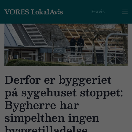
E-avis

Derfor er byggeriet
på sygehuset stoppet:
Bygherre har
simpelthen ingen
byggetilladelse