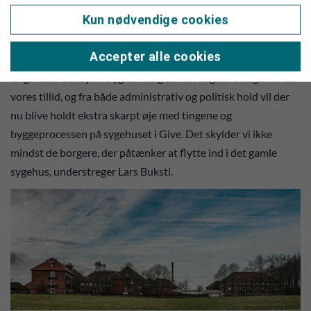
bygherre.
Kun nødvendige cookies
- Det var egentlig et ok møde. Bygherre tog budskabet til sig,
Accepter alle cookies
men det er virkelig også vigtigt, at der kommer styr på de her
ting. Nu er det op til bygherre og deres rådgivere at genvinde
vores tillid, og fra både administrativ og politisk hold vil der
nu blive holdt ekstra skarpt øje med tingene og
byggeprocessen på sygehuset i Give. Det skylder vi ikke
mindst de borgere, der påtænker at flytte ind i det gamle
sygehus, understreger Lars Buksti.