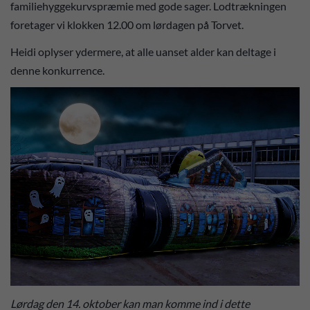
familiehyggekurvspræmie med gode sager. Lodtrækningen
foretager vi klokken 12.00 om lørdagen på Torvet.
Heidi oplyser ydermere, at alle uanset alder kan deltage i
denne konkurrence.
Lørdag den 14. oktober kan man komme ind i dette