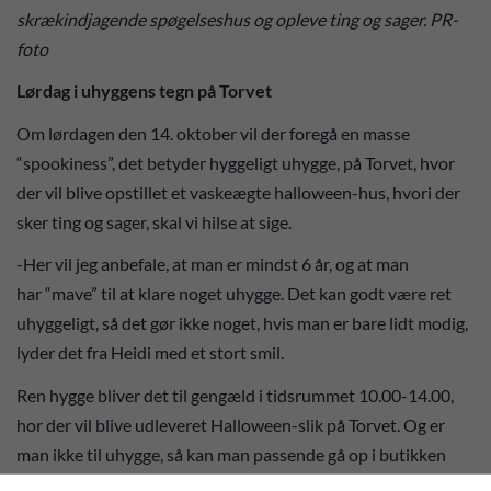
skrækindjagende spøgelseshus og opleve ting og sager. PR-
foto
Lørdag i uhyggens tegn på Torvet
Om lørdagen den 14. oktober vil der foregå en masse
“spookiness”, det betyder hyggeligt uhygge, på Torvet, hvor
der vil blive opstillet et vaskeægte halloween-hus, hvori der
sker ting og sager, skal vi hilse at sige.
-Her vil jeg anbefale, at man er mindst 6 år, og at man
har “mave” til at klare noget uhygge. Det kan godt være ret
uhyggeligt, så det gør ikke noget, hvis man er bare lidt modig,
lyder det fra Heidi med et stort smil.
Ren hygge bliver det til gengæld i tidsrummet 10.00-14.00,
hor der vil blive udleveret Halloween-slik på Torvet. Og er
man ikke til uhygge, så kan man passende gå op i butikken
ved siden af Expert. Den står tom til dagligt, men denne