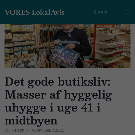
E-avis

Det gode butiksliv:
Masser af hyggelig
uhygge i uge 41 i
midtbyen
4. OKTOBER 2023
AF JIM HOFF